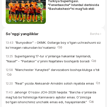
Turkiya Superligasi.
"Fenerbaxche" Istanbul derbisida
"Bashakshexir"ni mag'lub etdi
So'nggi yangiliklar
Barcha ›
“Bunyodkor” - OKMK. Gollarga boy o'tgan uchrashuvni siz
13:43
ko'rmagan rakursdan ko'rsatamiz
0
Superliganing 17-tur o'yinlariga hakamlar tayinlandi,
13:25
"Nasaf" - "Paxtakor" o'yinini Najafaliev boshqarib boradi
0
"Manchester Yunayted" darvozaboni boshqa klubga o'tdi
12:58
0
"Real" yozda Aleksandr-Arnoldni sotish niyatida emas
1
12:20
Jahongir O'rozov JCH-2026 haqida: “Barcha o'yinlarda
11:43
mag'lub bo'lishimizga Kannavaro aybdor emas. O'zimizga
bo'lgan ishonchimiz unchalik emas edi, hayajonlandik”
6