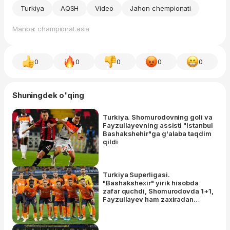
Turkiya
AQSH
Video
Jahon chempionati
Manba: championat.asia
0
0
0
0
0
Shuningdek o'qing
Turkiya. Shomurodovning goli va
Fayzullayevning assisti "Istanbul
Bashakshehir"ga g'alaba taqdim
qildi
Turkiya Superligasi.
"Bashakshexir" yirik hisobda
zafar quchdi, Shomurodovda 1+1,
Fayzullayev ham zaxiradan
tushib gol urdi