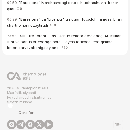
"Barselona" Marokashdagi o'rtoqlik uchrashuvini bekor
00:50
qildi
0
"Barselona" va "Liverpul" qiziqqan futbolchi jamoasi bilan
00:29
shartnomani uzaytiradi
0
"Siti" Traffordni "Lids" uchun rekord darajadagi 40 million
23:53
funt va bonuslar evaziga sotdi. Jeyms tarixdagi eng qimmat
britan darvozaboniga aylandi
0
2026 © Championat.Asia
Maxfiylik siyosati
Foydalanuvchi shartnomasi
Saytda reklama
Qora fon
18+