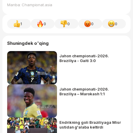
Manba: Championat.asia
1
0
0
0
0
Shuningdek o'qing
Jahon chempionati-2026.
Braziliya - Gaiti 3:0
Jahon chempionati-2026.
Braziliya – Marokash 1:1
Endrikning goli Braziliyaga Misr
ustidan g'alaba keltirdi