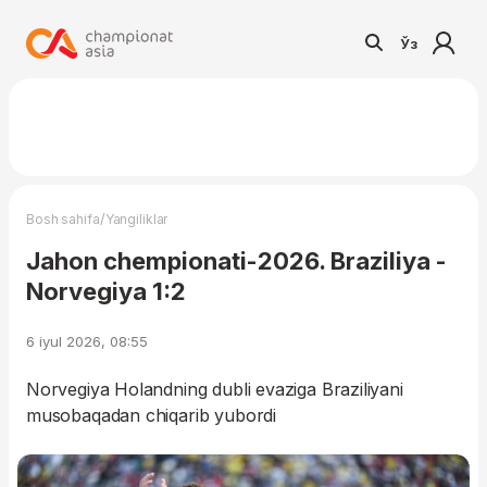
Ўз
/
Bosh sahifa
Yangiliklar
Jahon chempionati-2026. Braziliya -
Norvegiya 1:2
6 iyul 2026, 08:55
Norvegiya Holandning dubli evaziga Braziliyani
musobaqadan chiqarib yubordi