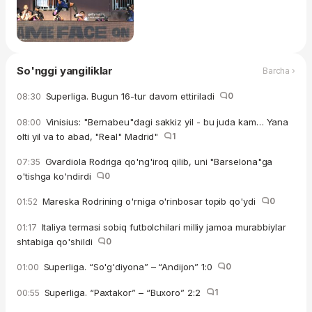
So'nggi yangiliklar
Barcha ›
Superliga. Bugun 16-tur davom ettiriladi
0
08:30
Vinisius: "Bernabeu"dagi sakkiz yil - bu juda kam… Yana
08:00
olti yil va to abad, "Real" Madrid"
1
Gvardiola Rodriga qo'ng'iroq qilib, uni "Barselona"ga
07:35
o'tishga ko'ndirdi
0
Mareska Rodrining o'rniga o'rinbosar topib qo'ydi
0
01:52
Italiya termasi sobiq futbolchilari milliy jamoa murabbiylar
01:17
shtabiga qo'shildi
0
Superliga. “So'g'diyona” – “Andijon” 1:0
0
01:00
Superliga. “Paxtakor” – “Buxoro” 2:2
1
00:55