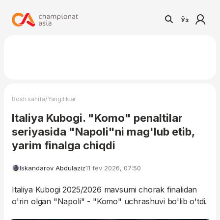
Ўз
/
Bosh sahifa
Yangiliklar
Italiya Kubogi. "Komo" penaltilar
seriyasida "Napoli"ni mag'lub etib,
yarim finalga chiqdi
Iskandarov Abdulaziz
11 fev 2026, 07:50
Italiya Kubogi 2025/2026 mavsumi chorak finalidan
o'rin olgan "Napoli" - "Komo" uchrashuvi bo'lib o'tdi.