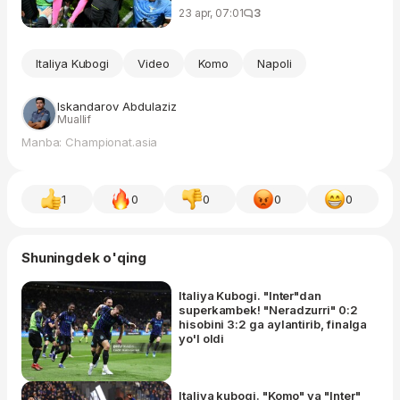
23 apr, 07:01
3
Italiya Kubogi
Video
Komo
Napoli
Iskandarov Abdulaziz
Muallif
Manba: Championat.asia
1
0
0
0
0
Shuningdek o'qing
Italiya Kubogi. "Inter"dan
superkambek! "Neradzurri" 0:2
hisobini 3:2 ga aylantirib, finalga
yo'l oldi
Italiya kubogi. "Komo" va "Inter"