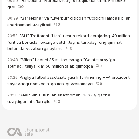
"Barselona" Marokashdagi o'rtoqlik uchrashuvini bekor
00:50
qildi
0
"Barselona" va "Liverpul" qiziqqan futbolchi jamoasi bilan
00:29
shartnomani uzaytiradi
0
"Siti" Traffordni "Lids" uchun rekord darajadagi 40 million
23:53
funt va bonuslar evaziga sotdi. Jeyms tarixdagi eng qimmat
britan darvozaboniga aylandi
0
"Milan" Leauni 35 million evroga "Galatasaroy"ga
23:48
sotmadi. Italiyaliklar 50 million talab qilmoqda
0
Angliya futbol assotsiatsiyasi Infantinoning FIFA prezidenti
23:26
saylovidagi nomzodini qo'llab-quvvatlamaydi
0
"Real" Vinisius bilan shartnomani 2032 yilgacha
23:11
uzaytirganini e'lon qildi
2