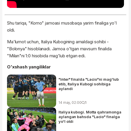
Shu tariqa, "Komo" jamoasi musobaqa yarim finaliga yo'l
oldi.
Ma'lumot uchun, Italiya Kubogining amaldagi sohibi -
"Bolonya" hisoblanadi. Jamoa o'tgan mavsum finalida
"Milan"ni 1:0 hisobida mag'lub etgan edi.
O'xshash yangiliklar
"Inter" finalda "Lacio"ni mag'lub
etib, Italiya Kubogi sohibiga
aylandi
14 may, 02:00
1
Italiya kubogi. Motta qahramonga
aylangan bahsda "Lacio" finalga
yo'l oldi