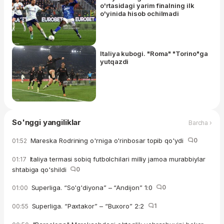
o'rtasidagi yarim finalning ilk
o'yinida hisob ochilmadi
Italiya kubogi. "Roma" "Torino"ga
yutqazdi
So'nggi yangiliklar
Barcha ›
Mareska Rodrining o'rniga o'rinbosar topib qo'ydi
0
01:52
Italiya termasi sobiq futbolchilari milliy jamoa murabbiylar
01:17
shtabiga qo'shildi
0
Superliga. “So'g'diyona” – “Andijon” 1:0
0
01:00
Superliga. “Paxtakor” – “Buxoro” 2:2
1
00:55