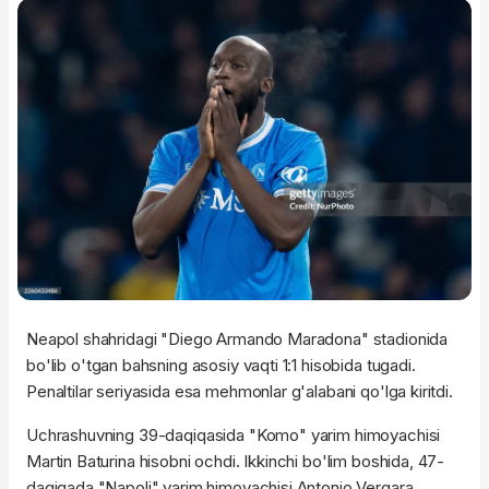
Neapol shahridagi "Diego Armando Maradona" stadionida
bo'lib o'tgan bahsning asosiy vaqti 1:1 hisobida tugadi.
Penaltilar seriyasida esa mehmonlar g'alabani qo'lga kiritdi.
Uchrashuvning 39-daqiqasida "Komo" yarim himoyachisi
Martin Baturina hisobni ochdi. Ikkinchi bo'lim boshida, 47-
daqiqada "Napoli" yarim himoyachisi Antonio Vergara