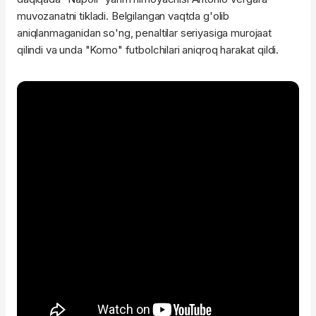
muvozanatni tikladi. Belgilangan vaqtda g'olib
aniqlanmaganidan so'ng, penaltilar seriyasiga murojaat
qilindi va unda "Komo" futbolchilari aniqroq harakat qildi.