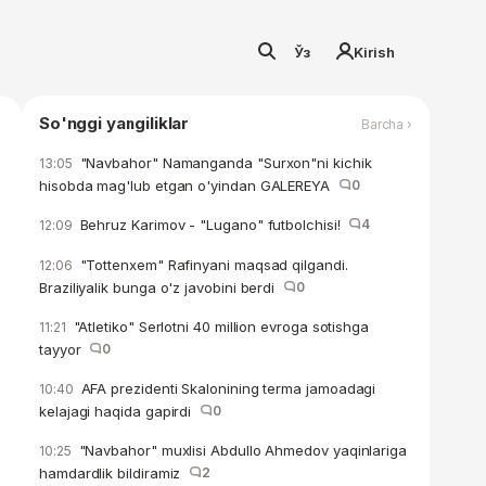
Ўз
Kirish
So'nggi yangiliklar
Barcha ›
"Navbahor" Namanganda "Surxon"ni kichik
13:05
hisobda mag'lub etgan o'yindan GALEREYA
0
Behruz Karimov - "Lugano" futbolchisi!
4
12:09
"Tottenxem" Rafinyani maqsad qilgandi.
12:06
Braziliyalik bunga o'z javobini berdi
0
"Atletiko" Serlotni 40 million evroga sotishga
11:21
tayyor
0
AFA prezidenti Skalonining terma jamoadagi
10:40
kelajagi haqida gapirdi
0
"Navbahor" muxlisi Abdullo Ahmedov yaqinlariga
10:25
hamdardlik bildiramiz
2