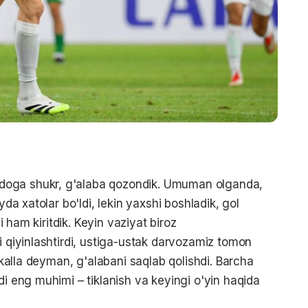
doga shukr, g'alaba qozondik. Umuman olganda,
yda xatolar bo'ldi, lekin yaxshi boshladik, gol
ni ham kiritdik. Keyin vaziyat biroz
i qiyinlashtirdi, ustiga-ustak darvozamiz tomon
rakalla deyman, g'alabani saqlab qolishdi. Barcha
di eng muhimi – tiklanish va keyingi o'yin haqida