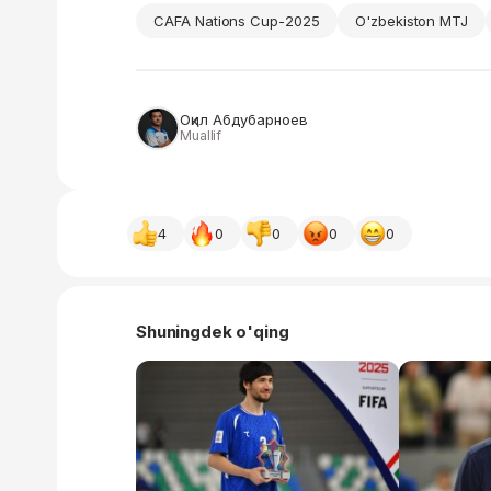
CAFA Nations Cup-2025
O'zbekiston MTJ
Оқил Абдубарноев
Muallif
4
0
0
0
0
Shuningdek o'qing