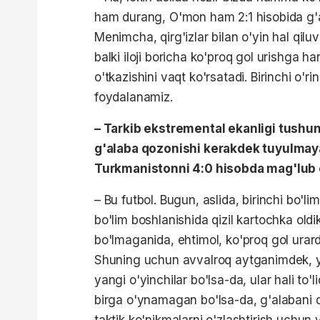
ham durang, O'mon ham 2:1 hisobida g'al
Menimcha, qirg'izlar bilan o'yin hal qil
balki iloji boricha ko'proq gol urishga 
o'tkazishini vaqt ko'rsatadi. Birinchi o
foydalanamiz.
– Tarkib ekstremental ekanligi tushun
g'alaba qozonishi kerakdek tuyulmaya
Turkmanistonni 4:0 hisobda mag'lub 
– Bu futbol. Bugun, aslida, birinchi bo'l
bo'lim boshlanishida qizil kartochka oldik
bo'lmaganida, ehtimol, ko'proq gol urardi
Shuning uchun avvalroq aytganimdek, yig
yangi o'yinchilar bo'lsa-da, ular hali to
birga o'ynamagan bo'lsa-da, g'alabani 
taktik ko'nikmalarni o'zlashtirish uchun