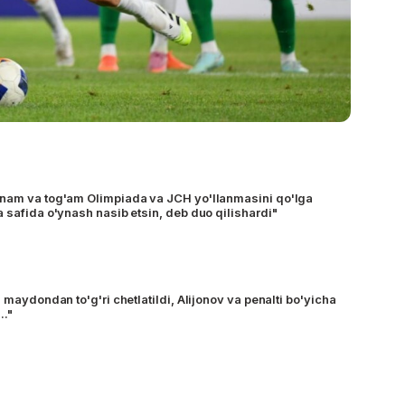
onam va tog'am Olimpiada va JCH yo'llanmasini qo'lga
 safida o'ynash nasib etsin, deb duo qilishardi"
i maydondan to'g'ri chetlatildi, Alijonov va penalti bo'yicha
.."