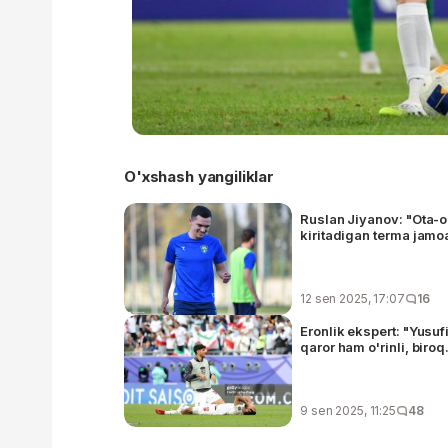
O'xshash yangiliklar
Ruslan Jiyanov: "Ota-
kiritadigan terma jamoa
12 sen 2025, 17:07
16
Eronlik ekspert: "Yusuf
qaror ham o'rinli, biroq.
9 sen 2025, 11:25
48