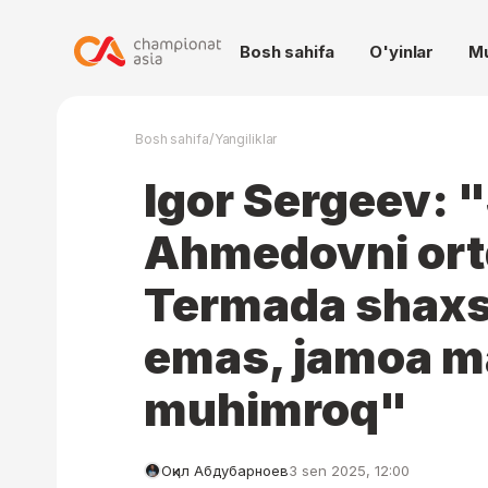
Bosh sahifa
O'yinlar
M
/
Bosh sahifa
Yangiliklar
Igor Sergeev: 
Ahmedovni ort
Termada shaxsi
emas, jamoa m
muhimroq"
Оқил Абдубарноев
3 sen 2025, 12:00