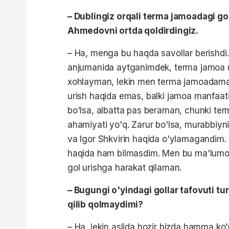
– Dublingiz orqali terma jamoadagi gol
Ahmedovni ortda qoldirdingiz.
– Ha, menga bu haqda savollar berishd
anjumanida aytganimdek, terma jamoa uc
xohlayman, lekin men terma jamoadaman.
urish haqida emas, balki jamoa manfaati
bo'lsa, albatta pas beraman, chunki ter
ahamiyati yo'q. Zarur bo'lsa, murabbiyn
va Igor Shkvirin haqida o'ylamagandim. 
haqida ham bilmasdim. Men bu ma'lumo
gol urishga harakat qilaman.
– Bugungi o'yindagi gollar tafovuti tu
qilib qolmaydimi?
– Ha, lekin aslida hozir bizda hamma ko'rs