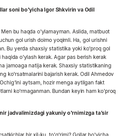
lar soni bo'yicha Igor Shkvirin va Odil
i. Men bu haqda o'ylamayman. Aslida, matbuot
hun gol urish doimo yoqimli. Ha, gol urishni
 Bu yerda shaxsiy statistika yoki ko'proq gol
 haqida o'ylash kerak. Agar pas berish kerak
ma jamoaga natija kerak. Shaxsiy statistikaning
ing ko'rsatmalarini bajarish kerak. Odil Ahmedov
Ochig'ini aytsam, hozir menga aytilgan fakt
tlarni ko'rmaganman. Bundan keyin ham ko'proq
rnir jadvalimizdagi yakuniy o'rnimizga ta’sir
atkichlar bir xil-ku, to'g'rimi? Gollar bo'yicha