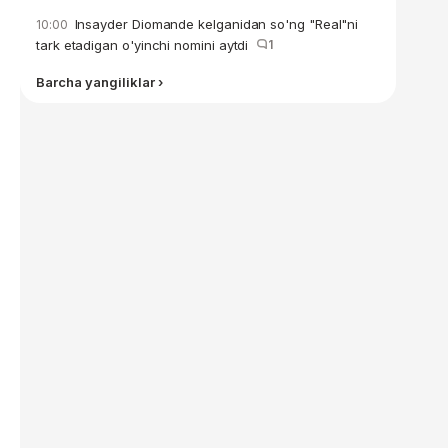
Insayder Diomande kelganidan so'ng "Real"ni
10:00
tark etadigan o'yinchi nomini aytdi
1
Barcha yangiliklar ›