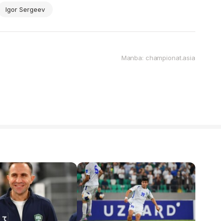
Igor Sergeev
Manba: championat.asia