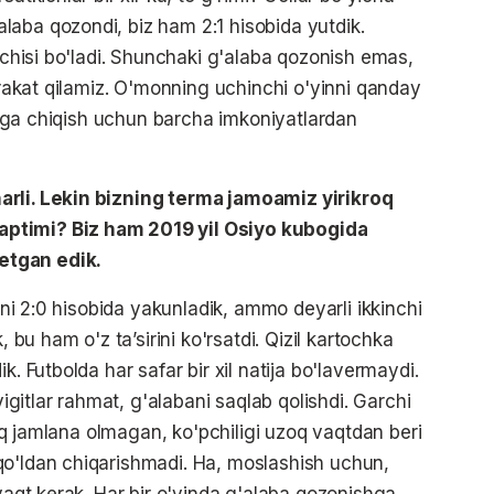
aba qozondi, biz ham 2:1 hisobida yutdik.
uvchisi bo'ladi. Shunchaki g'alaba qozonish emas,
harakat qilamiz. O'monning uchinchi o'yinni qanday
'ringa chiqish uchun barcha imkoniyatlardan
arli. Lekin bizning terma jamoamiz yirikroq
ptimi? Biz ham 2019 yil Osiyo kubogida
etgan edik.
imni 2:0 hisobida yakunladik, ammo deyarli ikkinchi
, bu ham o'z ta’sirini ko'rsatdi. Qizil kartochka
k. Futbolda har safar bir xil natija bo'lavermaydi.
itlar rahmat, g'alabani saqlab qolishdi. Garchi
'liq jamlana olmagan, ko'pchiligi uzoq vaqtdan beri
qo'ldan chiqarishmadi. Ha, moslashish uchun,
 vaqt kerak. Har bir o'yinda g'alaba qozonishga