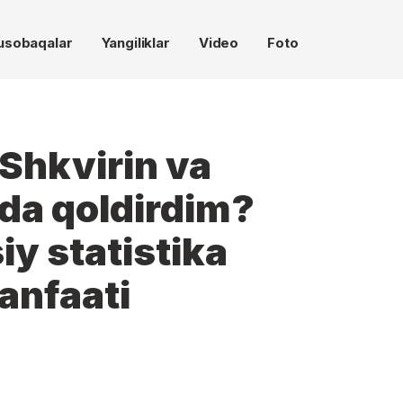
usobaqalar
Yangiliklar
Video
Foto
"Shkvirin va
da qoldirdim?
y statistika
anfaati