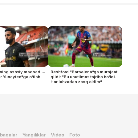
ning asosiy maqsadi –
Reshford “Barselona”ga murojaat
 Yunayted"ga o'tish
qildi: “Bu unutilmas tajriba bo'ldi.
Har lahzadan zavq oldim”
baqalar
Yangiliklar
Video
Foto