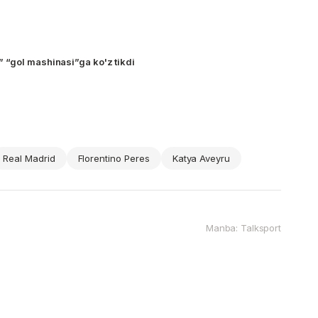
 “gol mashinasi”ga ko'z tikdi
Real Madrid
Florentino Peres
Katya Aveyru
Manba: Talksport