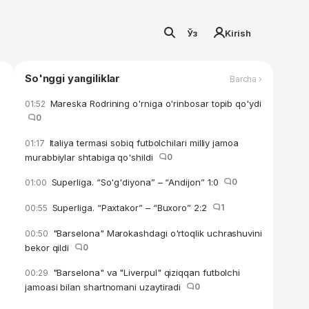
Ўз
Kirish
So'nggi yangiliklar
Barcha ›
Mareska Rodrining o'rniga o'rinbosar topib qo'ydi
01:52
0
Italiya termasi sobiq futbolchilari milliy jamoa
01:17
murabbiylar shtabiga qo'shildi
0
Superliga. “So'g'diyona” – “Andijon” 1:0
0
01:00
Superliga. “Paxtakor” – “Buxoro” 2:2
1
00:55
"Barselona" Marokashdagi o'rtoqlik uchrashuvini
00:50
bekor qildi
0
"Barselona" va "Liverpul" qiziqqan futbolchi
00:29
jamoasi bilan shartnomani uzaytiradi
0