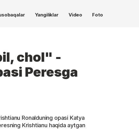
usobaqalar
Yangiliklar
Video
Foto
l, chol" -
pasi Peresga
ishtianu Ronalduning opasi Katya
eresning Krishtianu haqida aytgan