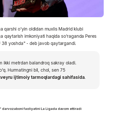
 qarshi o'yin oldidan muxlis Madrid klubi
bga qaytarish imkoniyati haqida so'raganda Peres
U 38 yoshda" - deb javob qaytargandi.
m ikki metrdan balandroq sakray oladi.
. Hurmatingni bil, chol, sen 75
veyru ijtimoiy tarmoqlardagi sahifasida
.
darvozaboni faoliyatini La Ligada davom ettiradi