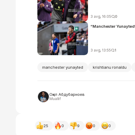
3 avg, 16:05
0
“Manchester Yunayted”
3 avg, 13:55
1
manchester yunayted
krishtianu ronaldu
Оқил Абдубарноев
Muallif
25
0
9
0
0