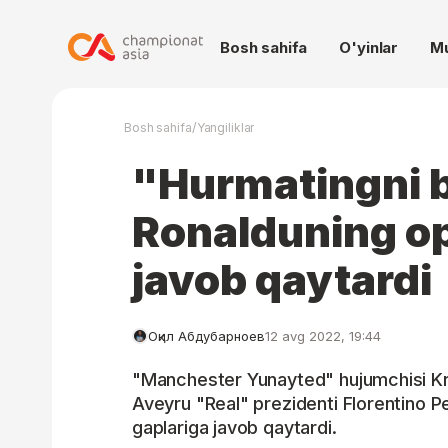
Bosh sahifa
O'yinlar
M
/
Bosh sahifa
Yangiliklar
"Hurmatingni bi
Ronalduning o
javob qaytardi
Оқил Абдубарноев
12 avg 2022, 19:44
"Manchester Yunayted" hujumchisi Kr
Aveyru "Real" prezidenti Florentino P
gaplariga javob qaytardi.