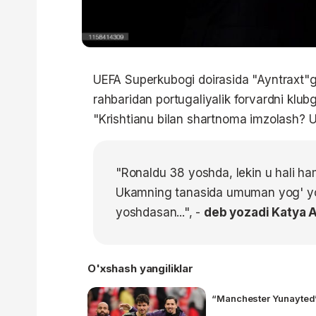
UEFA Superkubogi doirasida "Ayntraxt"ga
rahbaridan portugaliyalik forvardni klu
"Krishtianu bilan shartnoma imzolash? 
"Ronaldu 38 yoshda, lekin u hali ha
Ukamning tanasida umuman yog' yo'q
yoshdasan...", -
deb yozadi Katya A
O'xshash yangiliklar
“Manchester Yunayted” 