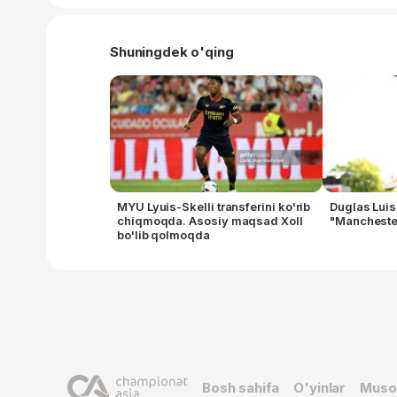
Shuningdek o'qing
MYU Lyuis-Skelli transferini ko'rib
Duglas Luis
chiqmoqda. Asosiy maqsad Xoll
"Manchester
bo'lib qolmoqda
Bosh sahifa
O'yinlar
Muso