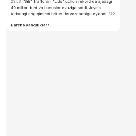
"Siti" Traffordni "Lids" uchun rekord darajadagi
23:53
40 million funt va bonuslar evaziga sotdi. Jeyms
tarixdagi eng qimmat britan darvozaboniga aylandi
0
Barcha yangiliklar ›