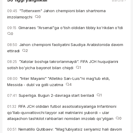
Barcha ›
"Tottenxem" Jahon chempioni bilan shartnoma
09:45
imzolamoqchi
0
Gimaraes "Arsenal"ga o'tish oldidan tibbiy ko'rikdan o'tdi
09:15
0
Jahon chempioni faoliyatini Saudiya Arabistonida davom
08:50
ettiradi
2
"Xatolar boshqa takrorlanmaydi". FIFA JCH huquqlarini
08:25
sotish bo'yicha bayonot bilan chiqdi
1
"Inter Mayami" "Atletiko San-Luis"ni mag'lub etdi,
08:00
Messida - dubl va golli uzatma
4
Superliga. Bugun 2-davraga start beriladi
1
07:41
FIFA JCH oldidan futbol assotsiatsiyalariga Infantinoni
01:32
qo'llab-quvvatlovchi tayyor xat matnlarini yubordi – ular
allaqachon tashkilot rahbarlari nomidan imzolab qo'yilgan
0
Nematillo Qutibaev: "Mag'lubiyatsiz seriyamiz hali davom
00:51