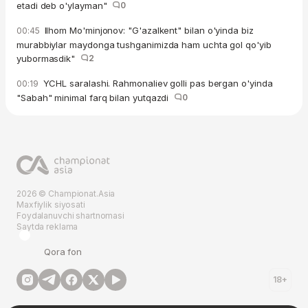
etadi deb o'ylayman"
0
Ilhom Mo'minjonov: "G'azalkent" bilan o'yinda biz
00:45
murabbiylar maydonga tushganimizda ham uchta gol qo'yib
yubormasdik"
2
YCHL saralashi. Rahmonaliev golli pas bergan o'yinda
00:19
"Sabah" minimal farq bilan yutqazdi
0
2026 © Championat.Asia
Maxfiylik siyosati
Foydalanuvchi shartnomasi
Saytda reklama
Qora fon
18+