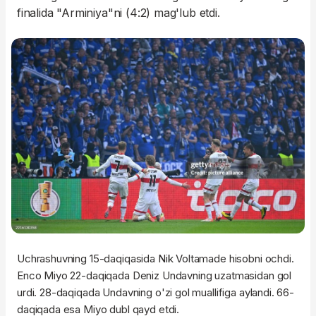
finalida "Arminiya"ni (4:2) mag'lub etdi.
Uchrashuvning 15-daqiqasida Nik Voltamade hisobni ochdi.
Enco Miyo 22-daqiqada Deniz Undavning uzatmasidan gol
urdi. 28-daqiqada Undavning o'zi gol muallifiga aylandi. 66-
daqiqada esa Miyo dubl qayd etdi.