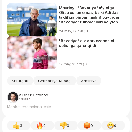
Mourinyu "Bavariya" o'yiniga
Olise uchun emas, balki Adidas
taklifiga binoan tashrif buyurgan.
"Bavariya" futbolchilari bo'yicha
muloqot haqida hech qanday
ma'lumot yo'q (Marca)
24 may, 17:44
0
"Bavariya" o'z darvozabonini
sotishga qaror qildi
17 may, 21:42
0
Shtutgart
Germaniya Kubogi
Arminiya
Alisher Ostonov
Muallif
Manba: championat.asia
3
0
0
0
0