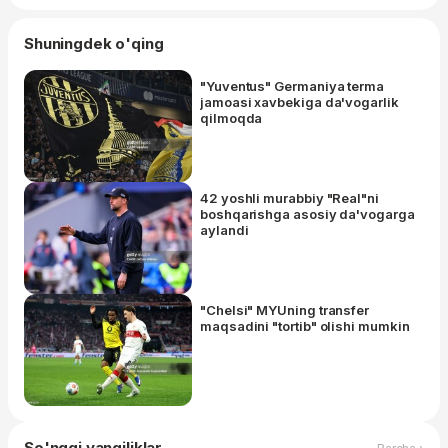
Shuningdek o'qing
"Yuventus" Germaniya terma
jamoasi xavbekiga da'vogarlik
qilmoqda
42 yoshli murabbiy "Real"ni
boshqarishga asosiy da'vogarga
aylandi
"Chelsi" MYUning transfer
maqsadini "tortib" olishi mumkin
So'nggi yangiliklar