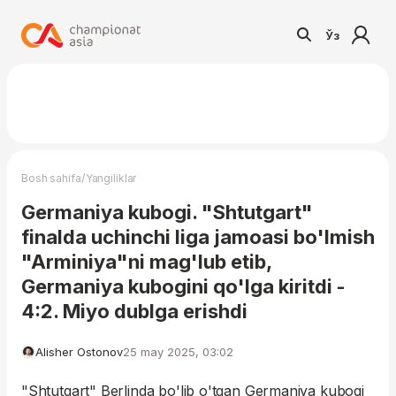
Ўз
/
Bosh sahifa
Yangiliklar
Germaniya kubogi. "Shtutgart"
finalda uchinchi liga jamoasi bo'lmish
"Arminiya"ni mag'lub etib,
Germaniya kubogini qo'lga kiritdi -
4:2. Miyo dublga erishdi
Alisher Ostonov
25 may 2025, 03:02
"Shtutgart" Berlinda bo'lib o'tgan Germaniya kubogi