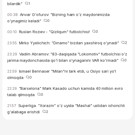
bilardik"
1
Anvar G'ofurov: "Bizning ham o'z maydonimizda
00:38
o'ynagimiz keladi"
0
Ruslan Roziev - "Qizilqum" futbolchisi!
0
00:10
Mirko Yyelichich: "Dinamo" bizdan yaxshiroq o'ynadi"
2
23:55
Vadim Abramov: "83-daqiqada "Lokomotiv" futbolchisi o'z
23:29
jarima maydonchasida qo'l bilan o'ynaganini VAR ko'rmadi"
0
Ismael Bennaser "Milan"ni tark etdi, u Osiyo sari yo'l
22:59
olmoqda
0
"Barselona" Mark Kasado uchun kamida 40 million evro
22:29
talab qilmoqda
0
Superliga. "Xorazm" o'z uyida "Mashal" ustidan ishonchli
21:57
g'alabaga erishdi
2