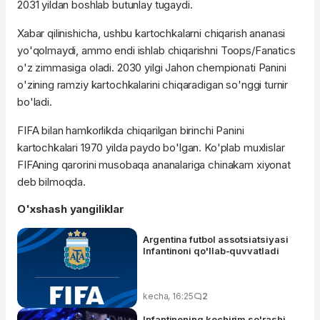
2031 yildan boshlab butunlay tugaydi.
Xabar qilinishicha, ushbu kartochkalarni chiqarish ananasi
yo'qolmaydi, ammo endi ishlab chiqarishni Toops/Fanatics
o'z zimmasiga oladi. 2030 yilgi Jahon chempionati Panini
o'zining ramziy kartochkalarini chiqaradigan so'nggi turnir
bo'ladi.
FIFA bilan hamkorlikda chiqarilgan birinchi Panini
kartochkalari 1970 yilda paydo bo'lgan. Ko'plab muxlislar
FIFAning qarorini musobaqa ananalariga chinakam xiyonat
deb bilmoqda.
O'xshash yangiliklar
Argentina futbol assotsiatsiyasi
Infantinoni qo'llab-quvvatladi
kecha, 16:25
2
Infantinoning kechirim so'rashi