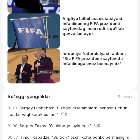
Angliya futbol assotsiatsiyasi
Infantinoning FIFA prezidenti
saylovidagi nomzodini qo'llab-
quvvatlamaydi
Iordaniya federatsiyasi rahbari:
"Biz FIFA prezidenti saylovida
Infantinoga ovoz bermaymiz"
So'nggi yangiliklar
Barcha ›
Sergey Lushchan: "Bizdagi muammolarni sanash uchun
01:23
soatlar vaqt kerak bo'ladi"
0
Sergey Tokov: "G'alabaga loyiq edik"
0
01:08
Timur Kapadze: "Surxon" osonlikcha ochko bermasligini
00:57