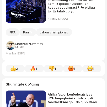
kamlik qiladi: Futbolchilar
kasaba uyushmasi FIFA oldiga
to'rtta talab qo'ydi
kecha, 13:00
1
FIFA
Panini
Jahon chempionati
Sherzod Nurmatov
Muallif
Manba: ESPN
2
1
1
1
1
Shuningdek o'qing
Afrika futbol konfederatsiyasi
JCH huquqlarini sotish janjali
fonida FIFAni qo'llab-quvvatladi