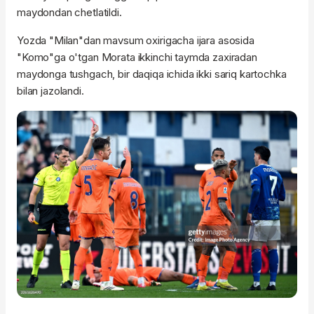
maydondan chetlatildi.
Yozda "Milan"dan mavsum oxirigacha ijara asosida
"Komo"ga o'tgan Morata ikkinchi taymda zaxiradan
maydonga tushgach, bir daqiqa ichida ikki sariq kartochka
bilan jazolandi.