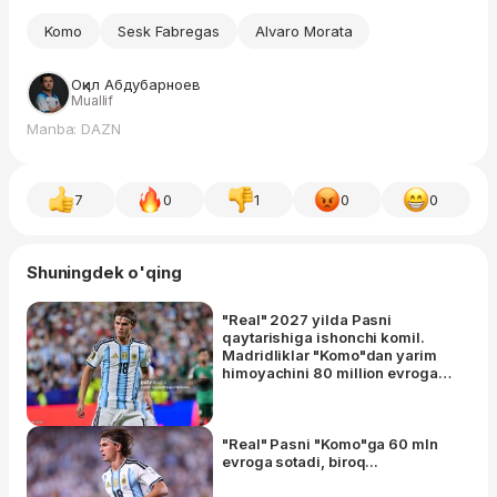
Komo
Sesk Fabregas
Alvaro Morata
Оқил Абдубарноев
Muallif
Manba: DAZN
7
0
1
0
0
Shuningdek o'qing
"Real" 2027 yilda Pasni
qaytarishiga ishonchi komil.
Madridliklar "Komo"dan yarim
himoyachini 80 million evroga
qaytarib sotib olish imkoniyatiga
ega bo'lishadi
"Real" Pasni "Komo"ga 60 mln
evroga sotadi, biroq...