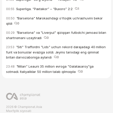
Superliga. “Paxtakor” – “Buxoro” 2:2
1
00:55
"Barselona" Marokashdagi o'rtoqlik uchrashuvini bekor
00:50
qildi
0
"Barselona" va "Liverpul" qiziqqan futbolchi jamoasi bilan
00:29
shartnomani uzaytiradi
0
"Siti" Traffordni "Lids" uchun rekord darajadagi 40 million
23:53
funt va bonuslar evaziga sotdi. Jeyms tarixdagi eng qimmat
britan darvozaboniga aylandi
0
"Milan" Leauni 35 million evroga "Galatasaroy"ga
23:48
sotmadi. Italiyaliklar 50 million talab qilmoqda
0
2026 © Championat.Asia
Maxfiylik siyosati