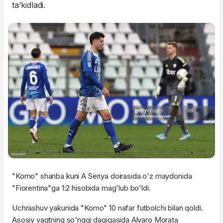
ta'kidladi.
"Komo" shanba kuni A Seriya doirasida o'z maydonida
"Fiorentina"ga 1:2 hisobida mag'lub bo'ldi.
Uchrashuv yakunida "Komo" 10 nafar futbolchi bilan qoldi.
Asosiy vaqtning so'nggi daqiqasida Alvaro Morata