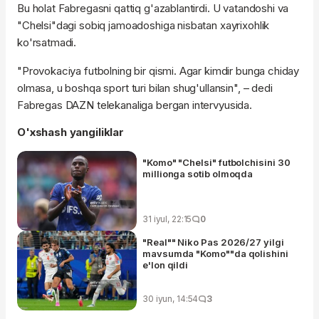
Bu holat Fabregasni qattiq g'azablantirdi. U vatandoshi va
"Chelsi"dagi sobiq jamoadoshiga nisbatan xayrixohlik
ko'rsatmadi.
"Provokaciya futbolning bir qismi. Agar kimdir bunga chiday
olmasa, u boshqa sport turi bilan shug'ullansin", – dedi
Fabregas DAZN telekanaliga bergan intervyusida.
O'xshash yangiliklar
"Komo" "Chelsi" futbolchisini 30
millionga sotib olmoqda
31 iyul, 22:15
0
"Real"" Niko Pas 2026/27 yilgi
mavsumda "Komo""da qolishini
e'lon qildi
30 iyun, 14:54
3