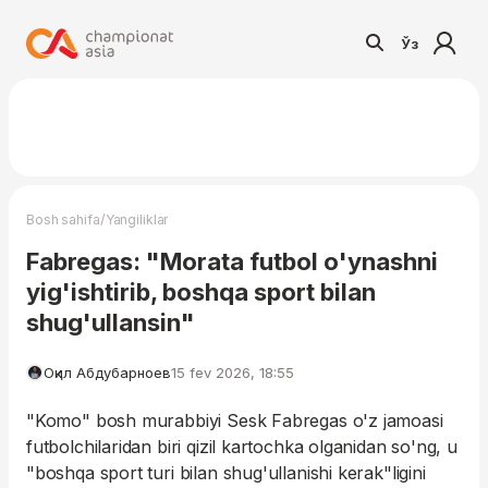
Ўз
/
Bosh sahifa
Yangiliklar
Fabregas: "Morata futbol o'ynashni
yig'ishtirib, boshqa sport bilan
shug'ullansin"
Оқил Абдубарноев
15 fev 2026, 18:55
"Komo" bosh murabbiyi Sesk Fabregas o'z jamoasi
futbolchilaridan biri qizil kartochka olganidan so'ng, u
"boshqa sport turi bilan shug'ullanishi kerak"ligini