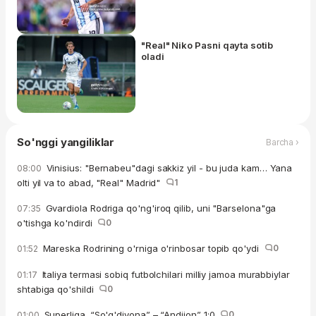
"Real" Niko Pasni qayta sotib
oladi
So'nggi yangiliklar
Barcha ›
Vinisius: "Bernabeu"dagi sakkiz yil - bu juda kam… Yana
08:00
olti yil va to abad, "Real" Madrid"
1
Gvardiola Rodriga qo'ng'iroq qilib, uni "Barselona"ga
07:35
o'tishga ko'ndirdi
0
Mareska Rodrining o'rniga o'rinbosar topib qo'ydi
0
01:52
Italiya termasi sobiq futbolchilari milliy jamoa murabbiylar
01:17
shtabiga qo'shildi
0
Superliga. “So'g'diyona” – “Andijon” 1:0
0
01:00