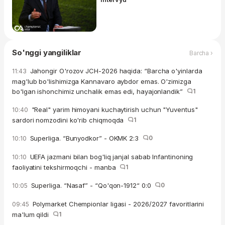
So'nggi yangiliklar
Barcha ›
Jahongir O'rozov JCH-2026 haqida: “Barcha o'yinlarda
11:43
mag'lub bo'lishimizga Kannavaro aybdor emas. O'zimizga
bo'lgan ishonchimiz unchalik emas edi, hayajonlandik”
1
"Real" yarim himoyani kuchaytirish uchun "Yuventus"
10:40
sardori nomzodini ko'rib chiqmoqda
1
Superliga. “Bunyodkor” - OKMK 2:3
0
10:10
UEFA jazmani bilan bog'liq janjal sabab Infantinoning
10:10
faoliyatini tekshirmoqchi - manba
1
Superliga. “Nasaf” - “Qo'qon-1912“ 0:0
0
10:05
Polymarket Chempionlar ligasi - 2026/2027 favoritlarini
09:45
ma'lum qildi
1