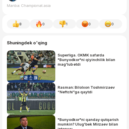
Manba: Championat.asia
8
0
1
0
0
Shuningdek o'qing
Superliga. OKMK safarda
"Bunyodkor"ni qiyinchilik bilan
mag'lub etdi
Rasman: Bilolxon Toshmirzaev
“Neftchi”ga qaytdi
"Bunyodkor"ni qanday qutqarish
mumkin? Ulug'bek Mirzaev bilan
intervyu