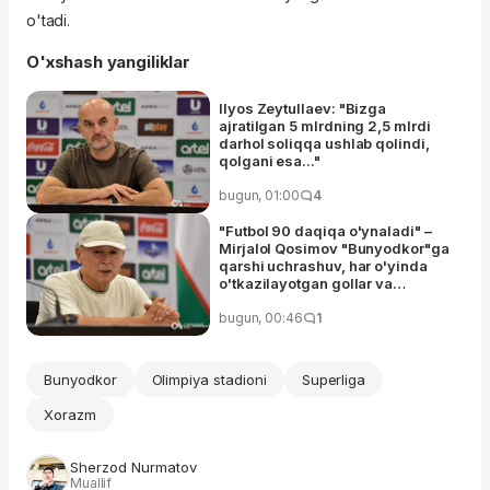
o'tadi.
O'xshash yangiliklar
Ilyos Zeytullaev: "Bizga
ajratilgan 5 mlrdning 2,5 mlrdi
darhol soliqqa ushlab qolindi,
qolgani esa..."
bugun, 01:00
4
"Futbol 90 daqiqa o'ynaladi" –
Mirjalol Qosimov "Bunyodkor"ga
qarshi uchrashuv, har o'yinda
o'tkazilayotgan gollar va
Mirjamol Qosimov haqida gapirdi
bugun, 00:46
1
Bunyodkor
Olimpiya stadioni
Superliga
Xorazm
Sherzod Nurmatov
Muallif