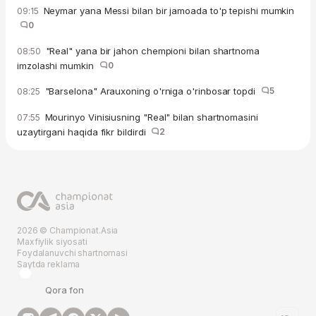
Neymar yana Messi bilan bir jamoada to'p tepishi mumkin
09:15
0
"Real" yana bir jahon chempioni bilan shartnoma
08:50
imzolashi mumkin
0
"Barselona" Arauxoning o'rniga o'rinbosar topdi
5
08:25
Mourinyo Vinisiusning "Real" bilan shartnomasini
07:55
uzaytirgani haqida fikr bildirdi
2
2026 © Championat.Asia
Maxfiylik siyosati
Foydalanuvchi shartnomasi
Saytda reklama
Qora fon