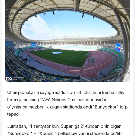
Championat.asia saytiga ma'lum bo'lishicha, kuni kecha milliy
terma jamoaning CAFA Nations Cup musobaqasidagi
o'yinlariga mezbonlik qilgan stadionda endi "Bunyodkor" to'p
tepadi.
Jumladan, 14 sentyabr kuni Superliga 21-turidan o'rin olgan
"Bunyodkor" – "Xorazm" bellashuvi yangi stadionda bo'lib