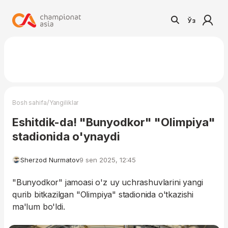
Ўз
/
Bosh sahifa
Yangiliklar
Eshitdik-da! "Bunyodkor" "Olimpiya"
stadionida o'ynaydi
Sherzod Nurmatov
9 sen 2025, 12:45
"Bunyodkor" jamoasi o'z uy uchrashuvlarini yangi
qurib bitkazilgan "Olimpiya" stadionida o'tkazishi
ma'lum bo'ldi.