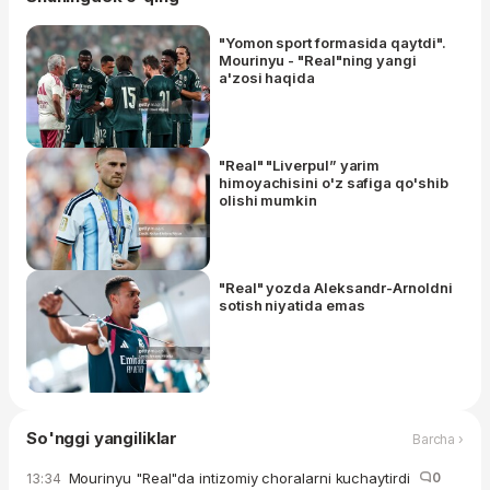
"Yomon sport formasida qaytdi".
Mourinyu - "Real"ning yangi
a'zosi haqida
"Real" "Liverpul” yarim
himoyachisini o'z safiga qo'shib
olishi mumkin
"Real" yozda Aleksandr-Arnoldni
sotish niyatida emas
So'nggi yangiliklar
Barcha ›
Mourinyu "Real"da intizomiy choralarni kuchaytirdi
0
13:34