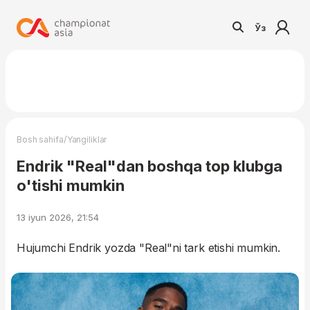
Ўз
/
Bosh sahifa
Yangiliklar
Endrik "Real"dan boshqa top klubga
o'tishi mumkin
13 iyun 2026, 21:54
Hujumchi Endrik yozda "Real"ni tark etishi mumkin.