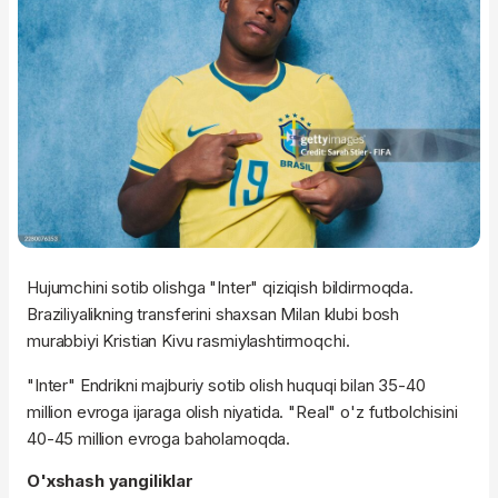
Hujumchini sotib olishga "Inter" qiziqish bildirmoqda.
Braziliyalikning transferini shaxsan Milan klubi bosh
murabbiyi Kristian Kivu rasmiylashtirmoqchi.
"Inter" Endrikni majburiy sotib olish huquqi bilan 35-40
million evroga ijaraga olish niyatida. "Real" o'z futbolchisini
40-45 million evroga baholamoqda.
O'xshash yangiliklar