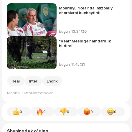
Mourinyu "Real"da intizomiy
choralarni kuchaytirdi
bugun, 13:34
0
"Real" Messiga hamdardlik
bildirdi
bugun, 11:45
1
Real
Inter
Endrik
Manba: TuttoMercatoWeb
0
0
0
0
0
Shuningdek o'qing