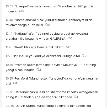
“Liverpul” yarim himoyachisi “Manchester Siti”ga o'tishi
13:05
mumkin
0
“Barselona”da nizo: yulduz futbolchi rahbariyat bilan
12:40
muammolarga duch keldi
0
"Kattaqo'rg'on" so'nngi daqiqalardagi gol evaziga
12:14
g'alabani ilib ketgan o'yindan GALEREYA
0
"Real" Messiga hamdardlik bildirdi
1
11:45
Idrissa Geye Saudiya Arabistoni klubiga o'tdi
0
11:20
"Yomon sport formasida qaytdi". Mourinyu - "Real"ning
10:50
yangi a'zosi haqida
2
Reshford "Manchester Yunayted"da yangi o'yin raqamini
10:25
oldi
1
"Arsenal" Vinisius bilan shartnoma imzolay olmaganidan
09:55
so'ng PSJ futbolchisiga da'vogarlik qilmoqda
1
Darvin Nunes Muhammad Salohning jamoadoshiga
09:30