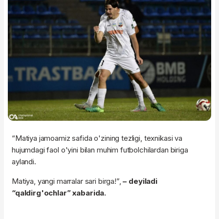
“Matiya jamoamiz safida o'zining tezligi, texnikasi va
hujumdagi faol o'yini bilan muhim futbolchilardan biriga
aylandi.
Matiya, yangi marralar sari birga!”,
– deyiladi
“qaldirg'ochlar” xabarida.