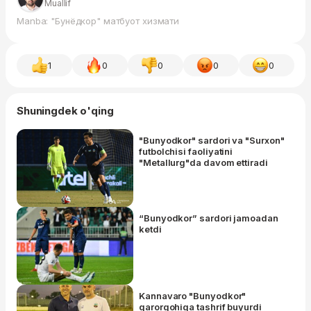
Muallif
Manba: "Бунёдкор" матбуот хизмати
1
0
0
0
0
Shuningdek o'qing
"Bunyodkor" sardori va "Surxon"
futbolchisi faoliyatini
"Metallurg"da davom ettiradi
“Bunyodkor” sardori jamoadan
ketdi
Kannavaro "Bunyodkor"
qarorgohiga tashrif buyurdi