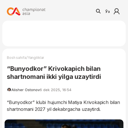
Ўз
/
Bosh sahifa
Yangiliklar
“Bunyodkor” Krivokapich bilan
shartnomani ikki yilga uzaytirdi
Alisher Ostonov
6 dek 2025, 16:54
“Bunyodkor” klubi hujumchi Matiya Krivokapich bilan
shartnomani 2027 yil dekabrgacha uzaytirdi.