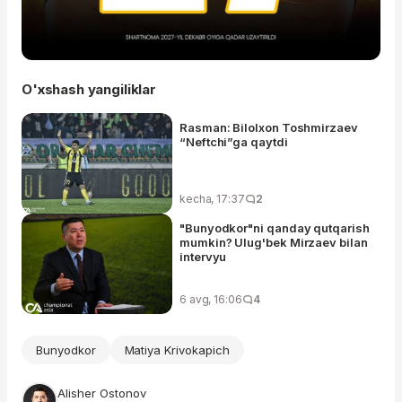
O'xshash yangiliklar
Rasman: Bilolxon Toshmirzaev
“Neftchi”ga qaytdi
kecha, 17:37
2
"Bunyodkor"ni qanday qutqarish
mumkin? Ulug'bek Mirzaev bilan
intervyu
6 avg, 16:06
4
Bunyodkor
Matiya Krivokapich
Alisher Ostonov