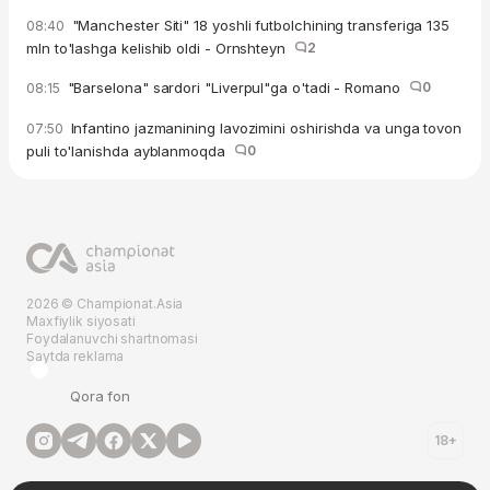
"Manchester Siti" 18 yoshli futbolchining transferiga 135
08:40
mln to'lashga kelishib oldi - Ornshteyn
2
"Barselona" sardori "Liverpul"ga o'tadi - Romano
0
08:15
Infantino jazmanining lavozimini oshirishda va unga tovon
07:50
puli to'lanishda ayblanmoqda
0
2026 © Championat.Asia
Maxfiylik siyosati
Foydalanuvchi shartnomasi
Saytda reklama
Qora fon
18+