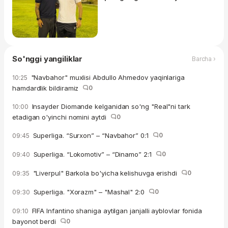
So'nggi yangiliklar
Barcha ›
"Navbahor" muxlisi Abdullo Ahmedov yaqinlariga
10:25
hamdardlik bildiramiz
0
Insayder Diomande kelganidan so'ng "Real"ni tark
10:00
etadigan o'yinchi nomini aytdi
0
Superliga. “Surxon” – “Navbahor” 0:1
0
09:45
Superliga. “Lokomotiv” – “Dinamo” 2:1
0
09:40
"Liverpul" Barkola bo'yicha kelishuvga erishdi
0
09:35
Superliga. "Xorazm" – "Mashal" 2:0
0
09:30
FIFA Infantino shaniga aytilgan janjalli ayblovlar fonida
09:10
bayonot berdi
0