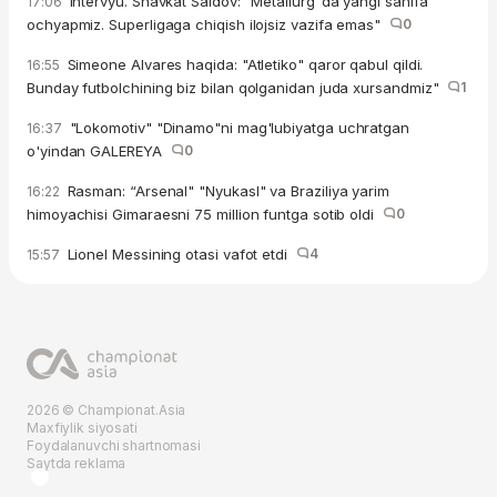
Intervyu. Shavkat Saidov: "Metallurg"da yangi sahifa
17:06
ochyapmiz. Superligaga chiqish ilojsiz vazifa emas"
0
Simeone Alvares haqida: "Atletiko" qaror qabul qildi.
16:55
Bunday futbolchining biz bilan qolganidan juda xursandmiz"
1
"Lokomotiv" "Dinamo"ni mag'lubiyatga uchratgan
16:37
o'yindan GALEREYA
0
Rasman: “Arsenal" "Nyukasl" va Braziliya yarim
16:22
himoyachisi Gimaraesni 75 million funtga sotib oldi
0
Lionel Messining otasi vafot etdi
4
15:57
2026 © Championat.Asia
Maxfiylik siyosati
Foydalanuvchi shartnomasi
Saytda reklama