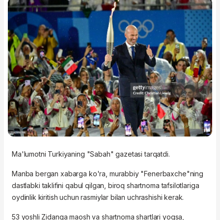
Ma'lumotni Turkiyaning "Sabah" gazetasi tarqatdi.
Manba bergan xabarga ko'ra, murabbiy "Fenerbaxche"ning
dastlabki taklifini qabul qilgan, biroq shartnoma tafsilotlariga
oydinlik kiritish uchun rasmiylar bilan uchrashishi kerak.
53 yoshli Zidanga maosh va shartnoma shartlari yoqsa,