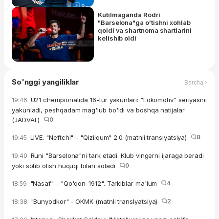
Kutilmaganda Rodri
"Barselona"ga o'tishni xohlab
qoldi va shartnoma shartlarini
kelishib oldi
So'nggi yangiliklar
Barcha ›
U21 chempionatida 16-tur yakunlari: "Lokomotiv" seriyasini
19:46
yakunladi, peshqadam mag'lub bo'ldi va boshqa natijalar
(JADVAL)
0
LIVE. "Neftchi" - "Qizilqum" 2:0 (matnli translyatsiya)
8
19:45
Runi "Barselona"ni tark etadi. Klub vingerni ijaraga beradi
19:40
yoki sotib olish huquqi bilan sotadi
0
"Nasaf" - "Qo'qon-1912". Tarkiblar ma'lum
4
18:59
"Bunyodkor" - OKMK (matnli translyatsiya)
2
18:38