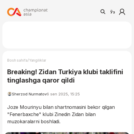
Ўз
/
Bosh sahifa
Yangiliklar
Breaking! Zidan Turkiya klubi taklifini
tinglashga qaror qildi
Sherzod Nurmatov
6 sen 2025, 15:25
Joze Mourinyu bilan shartnomasini bekor qilgan
"Fenerbaxche" klubi Zinedin Zidan bilan
muzokaralarni boshladi.