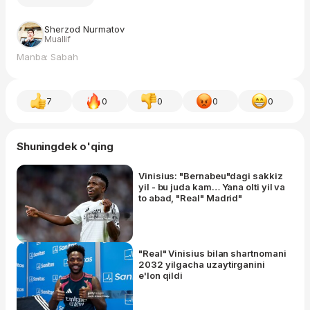
Sherzod Nurmatov
Muallif
Manba: Sabah
7
0
0
0
0
Shuningdek o'qing
Vinisius: "Bernabeu"dagi sakkiz
yil - bu juda kam… Yana olti yil va
to abad, "Real" Madrid"
"Real" Vinisius bilan shartnomani
2032 yilgacha uzaytirganini
e'lon qildi