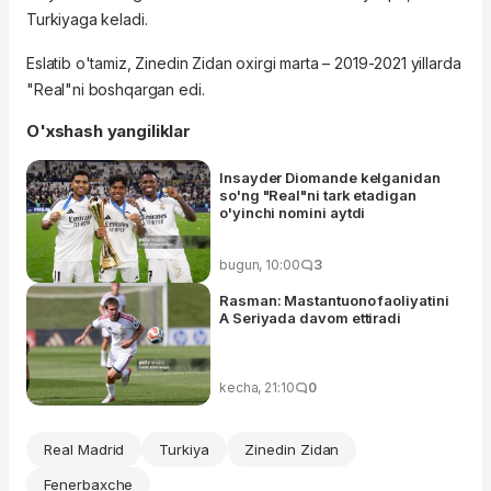
Turkiyaga keladi.
Eslatib o'tamiz, Zinedin Zidan oxirgi marta – 2019-2021 yillarda
"Real"ni boshqargan edi.
O'xshash yangiliklar
Insayder Diomande kelganidan
so'ng "Real"ni tark etadigan
o'yinchi nomini aytdi
bugun, 10:00
3
Rasman: Mastantuono faoliyatini
A Seriyada davom ettiradi
kecha, 21:10
0
Real Madrid
Turkiya
Zinedin Zidan
Fenerbaxche