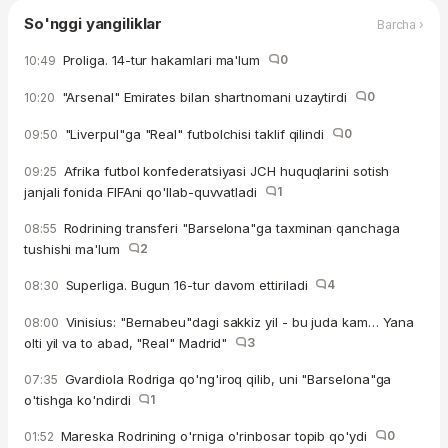
So'nggi yangiliklar
Barcha ›
Proliga. 14-tur hakamlari ma'lum
0
10:49
"Arsenal" Emirates bilan shartnomani uzaytirdi
0
10:20
"Liverpul"ga "Real" futbolchisi taklif qilindi
0
09:50
Afrika futbol konfederatsiyasi JCH huquqlarini sotish
09:25
janjali fonida FIFAni qo'llab-quvvatladi
1
Rodrining transferi "Barselona"ga taxminan qanchaga
08:55
tushishi ma'lum
2
Superliga. Bugun 16-tur davom ettiriladi
4
08:30
Vinisius: "Bernabeu"dagi sakkiz yil - bu juda kam… Yana
08:00
olti yil va to abad, "Real" Madrid"
3
Gvardiola Rodriga qo'ng'iroq qilib, uni "Barselona"ga
07:35
o'tishga ko'ndirdi
1
Mareska Rodrining o'rniga o'rinbosar topib qo'ydi
0
01:52