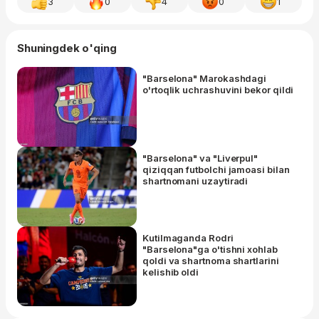
3
0
4
0
1
Shuningdek o'qing
"Barselona" Marokashdagi
o'rtoqlik uchrashuvini bekor qildi
"Barselona" va "Liverpul"
qiziqqan futbolchi jamoasi bilan
shartnomani uzaytiradi
Kutilmaganda Rodri
"Barselona"ga o'tishni xohlab
qoldi va shartnoma shartlarini
kelishib oldi