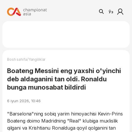
Ўз
/
Bosh sahifa
Yangiliklar
Boateng Messini eng yaxshi o'yinchi
deb aldaganini tan oldi. Ronaldu
bunga munosabat bildirdi
6 iyun 2026, 10:46
"Barselona"ning sobiq yarim himoyachisi Kevin-Prins
Boateng doimo Madridning "Real" klubiga muxlislik
qilgani va Krishtianu Ronalduga qoyil qolganini tan