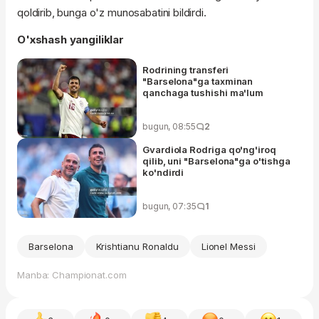
qoldirib, bunga o'z munosabatini bildirdi.
O'xshash yangiliklar
Rodrining transferi
"Barselona"ga taxminan
qanchaga tushishi ma'lum
bugun, 08:55
2
Gvardiola Rodriga qo'ng'iroq
qilib, uni "Barselona"ga o'tishga
ko'ndirdi
bugun, 07:35
1
Barselona
Krishtianu Ronaldu
Lionel Messi
Manba: Championat.com