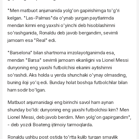
"Men matbuot anjumanida yolg'on gapirishimga to'g'ri
kelgan. "Las-Palmas"da o'ynab yurgan paytlarimda
mendan kimni eng yaxshi o'yinchi deb hisoblashimni
so'rashganida, Ronaldu deb javob bergandim, sevimli
jamoam esa "Real" edi.
"Barselona" bilan shartnoma imzolayotganimda esa,
mendan "Barsa" sevimli jamoam ekanligini va Lionel Messi
dunyoning eng yaxshi futbolchisi ekanini aytishimni
so'rashdi. Aks holda u yerda shunchaki o'ynay olmasding,
buning iloji yo'q edi. Bunday holat boshqa futbolchilar bilan
ham sodir bo'lgan.
Matbuot anjumanidagi eng birinchi savol ham aynan
shunday bo'ldi: dunyoning eng yaxshi futbolchisi kim? Men
Lionel Messi, deb javob berdim. Men yolg'on gapirgandim",
- deb yozdi Boateng ijtimoiy tarmoqlarda.
Ronaldu ushbu post ostida to'rtta kulib turgan smaylik