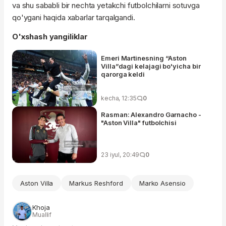
va shu sababli bir nechta yetakchi futbolchilarni sotuvga
qo'ygani haqida xabarlar tarqalgandi.
O'xshash yangiliklar
Emeri Martinesning “Aston
Villa”dagi kelajagi bo'yicha bir
qarorga keldi
kecha, 12:35
0
Rasman: Alexandro Garnacho -
"Aston Villa" futbolchisi
23 iyul, 20:49
0
Aston Villa
Markus Reshford
Marko Asensio
Khoja
Muallif