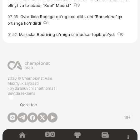
olti yil va to abad, "Real" Madrid"
3
Gvardiola Rodriga qo'ng'iroq qilib, uni "Barselona"ga
07:35
o'tishga ko'ndirdi
1
Mareska Rodrining o'rniga o'rinbosar topib qo'ydi
0
01:52
2026 © Championat.Asia
Maxfiylik siyosati
Foydalanuvchi shartnomasi
Saytda reklama
Qora fon
18+