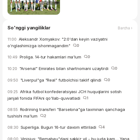
So'nggi yangiliklar
Barcha ›
Aleksandr Xomyakov: "2:0'dan keyin vaziyatni
11:00
o'nglashimizga ishonmagandim"
0
Proliga. 14-tur hakamlari ma'lum
0
10:49
"Arsenal" Emirates bilan shartnomani uzaytirdi
0
10:20
"Liverpul"ga "Real" futbolchisi taklif qilindi
0
09:50
Afrika futbol konfederatsiyasi JCH huquqlarini sotish
09:25
janjali fonida FIFAni qo'llab-quvvatladi
1
Rodrining transferi "Barselona"ga taxminan qanchaga
08:55
tushishi ma'lum
2
Superliga. Bugun 16-tur davom ettiriladi
4
08:30
Vinisius: "Bernabeu"dagi sakkiz yil - bu juda kam… Yana
08:00