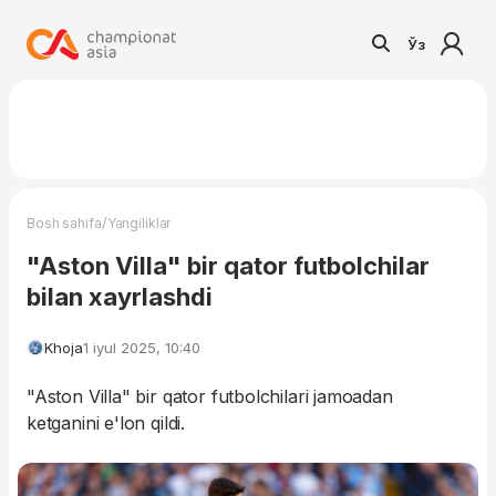
Ўз
/
Bosh sahifa
Yangiliklar
"Aston Villa" bir qator futbolchilar
bilan xayrlashdi
Khoja
1 iyul 2025, 10:40
"Aston Villa" bir qator futbolchilari jamoadan
ketganini e'lon qildi.