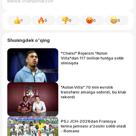
Manba: championat.com
1
0
0
0
0
Shuningdek o'qing
"Chelsi" Rojersni "Aston
Villa"dan 117 million funtga sotib
olmoqda
"Aston Villa" 70 mln evrolik
transferni amalga oshirdi, bu klub
rekordi
PSJ JCH-2026dan Fransiya
terma jamoasi a'zosini sotib oladi
- Romano