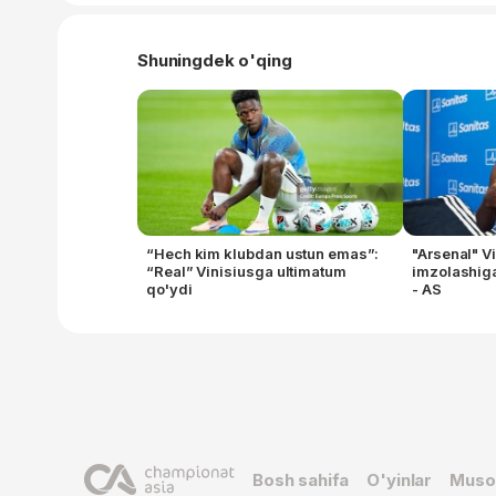
Shuningdek o'qing
“Hech kim klubdan ustun emas”:
"Arsenal" V
“Real” Vinisiusga ultimatum
imzolashig
qo'ydi
- AS
Bosh sahifa
O'yinlar
Muso