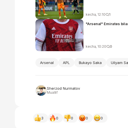
kecha, 12:10
1
"Arsenal" Emirates bil
kecha, 10:20
0
Arsenal
APL
Bukayo Saka
Uilyam Sa
Sherzod Nurmatov
Muallif
3
0
0
0
0