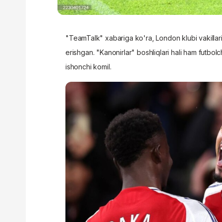
"
TeamTalk"
xabariga ko'ra, London klubi vakillar
erishgan. "Kanonirlar" boshliqlari hali ham futbolch
ishonchi komil.