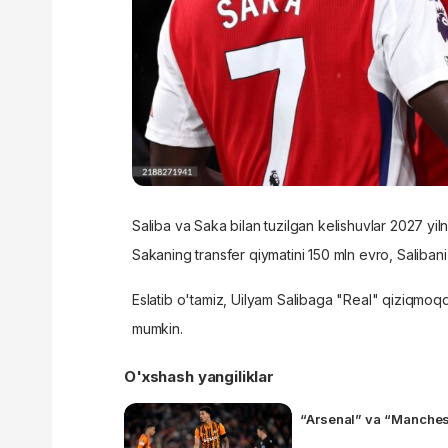
Saliba va Saka bilan tuzilgan kelishuvlar 2027 yi
Sakaning transfer qiymatini 150 mln evro, Salib
Eslatib o'tamiz, Uilyam Salibaga "Real" qiziqmoqda.
mumkin.
O'xshash yangiliklar
“Arsenal” va “Manches