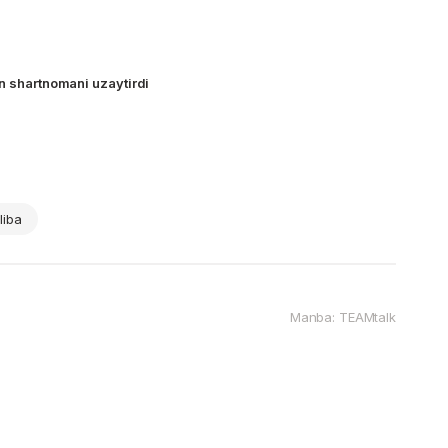
an shartnomani uzaytirdi
liba
Manba: TEAMtalk