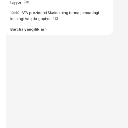
tayyor
0
AFA prezidenti Skalonining terma jamoadagi
10:40
kelajagi haqida gapirdi
2
Barcha yangiliklar ›