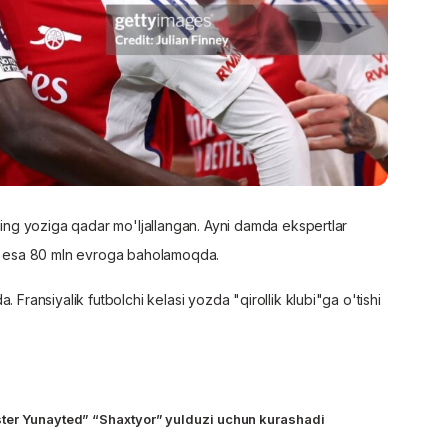
lning yoziga qadar mo'ljallangan. Ayni damda ekspertlar
ani esa 80 mln evroga baholamoqda.
 Fransiyalik futbolchi kelasi yozda "qirollik klubi"ga o'tishi
ter Yunayted” “Shaxtyor” yulduzi uchun kurashadi