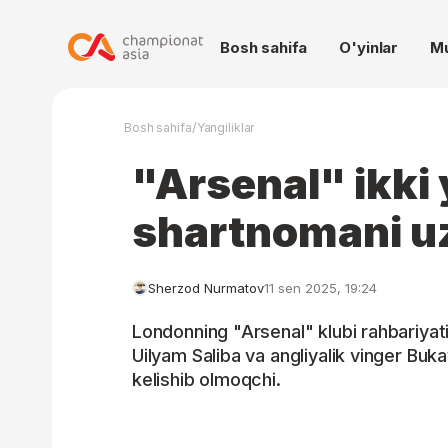
Bosh sahifa
O'yinlar
M
/
Bosh sahifa
Yangiliklar
"Arsenal" ikki 
shartnomani u
Sherzod Nurmatov
11 sen 2025, 19:24
Londonning "Arsenal" klubi rahbariyati
Uilyam Saliba va angliyalik vinger Bu
kelishib olmoqchi.