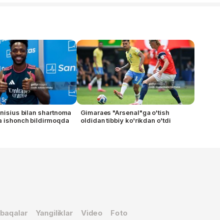
inisius bilan shartnoma
Gimaraes "Arsenal"ga o'tish
a ishonch bildirmoqda
oldidan tibbiy ko'rikdan o'tdi
baqalar
Yangiliklar
Video
Foto