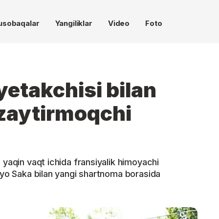
usobaqalar
Yangiliklar
Video
Foto
yetakchisi bilan
zaytirmoqchi
 yaqin vaqt ichida fransiyalik himoyachi
kayo Saka bilan yangi shartnoma borasida