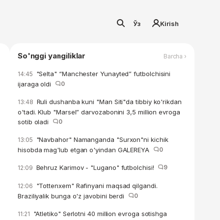
Ўз
Kirish
So'nggi yangiliklar
Barcha ›
"Selta" “Manchester Yunayted” futbolchisini
14:45
ijaraga oldi
0
Ruli dushanba kuni "Man Siti"da tibbiy ko'rikdan
13:48
o'tadi. Klub "Marsel” darvozabonini 3,5 million evroga
sotib oladi
0
"Navbahor" Namanganda "Surxon"ni kichik
13:05
hisobda mag'lub etgan o'yindan GALEREYA
0
Behruz Karimov - "Lugano" futbolchisi!
9
12:09
"Tottenxem" Rafinyani maqsad qilgandi.
12:06
Braziliyalik bunga o'z javobini berdi
0
"Atletiko" Serlotni 40 million evroga sotishga
11:21