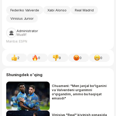
Federiko Valverde
Xabi Alonso
Real Madrid
Vinisius Junior
Administrator
Muallif
Manba: ESPN
2
0
9
0
0
Shuningdek o'qing
Chuameni: "Men janjal bo'lganini
va Valverdeni urganimni
o'qigandim, ammo bu haqiqat
emasdi"
Vinisius "Real" kiyinish xonasida