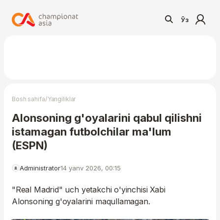
Ўз
/
Bosh sahifa
Yangiliklar
Alonsoning g'oyalarini qabul qilishni
istamagan futbolchilar ma'lum
(ESPN)
Administrator
14 yanv 2026, 00:15
"Real Madrid" uch yetakchi o'yinchisi Xabi
Alonsoning g'oyalarini maqullamagan.