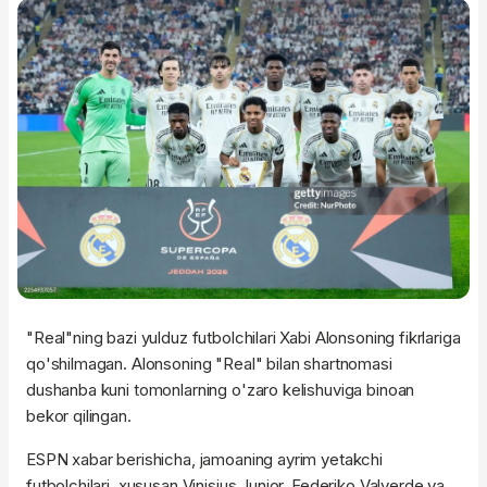
"Real"ning bazi yulduz futbolchilari Xabi Alonsoning fikrlariga
qo'shilmagan. Alonsoning "Real" bilan shartnomasi
dushanba kuni tomonlarning o'zaro kelishuviga binoan
bekor qilingan.
ESPN xabar berishicha, jamoaning ayrim yetakchi
futbolchilari, xususan Vinisius Junior, Federiko Valverde va