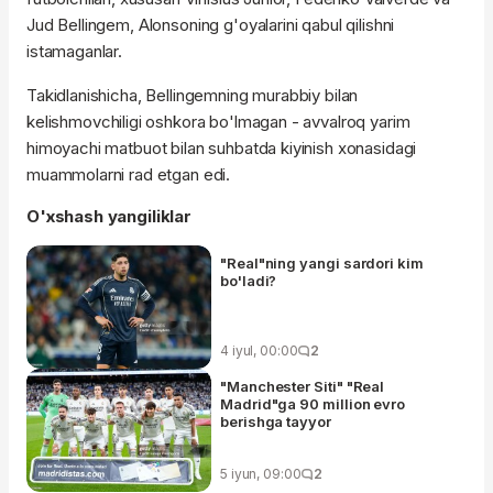
Jud Bellingem, Alonsoning g'oyalarini qabul qilishni
istamaganlar.
Takidlanishicha, Bellingemning murabbiy bilan
kelishmovchiligi oshkora bo'lmagan - avvalroq yarim
himoyachi matbuot bilan suhbatda kiyinish xonasidagi
muammolarni rad etgan edi.
O'xshash yangiliklar
"Real"ning yangi sardori kim
bo'ladi?
4 iyul, 00:00
2
"Manchester Siti" "Real
Madrid"ga 90 million evro
berishga tayyor
5 iyun, 09:00
2