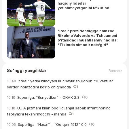
haqiqiy liderlar
yetishmayotganini ta'kidladi
"Real" prezidentligiga nomzod
Rikelme Valverde va Tchuameni
o'rtasidagi mushtlashuv haqida:
"Tizimda nimadir noto'g'ri"
So'nggi yangiliklar
Barcha ›
"Real" yarim himoyani kuchaytirish uchun "Yuventus"
10:40
sardori nomzodini ko'rib chiqmoqda
1
Superliga. “Bunyodkor” - OKMK 2:3
0
10:10
UEFA jazmani bilan bog'liq janjal sabab Infantinoning
10:10
faoliyatini tekshirmoqchi - manba
1
Superliga. “Nasaf” - “Qo'qon-1912“ 0:0
0
10:05