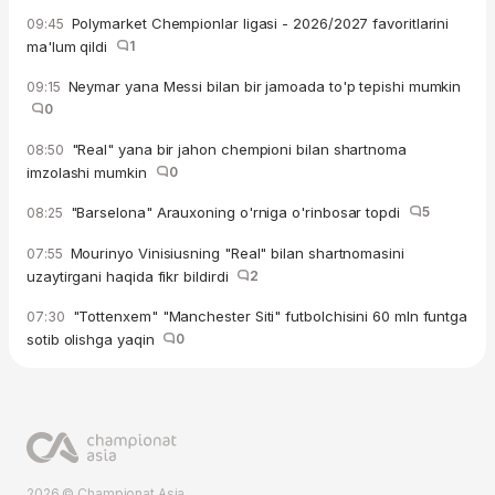
Polymarket Chempionlar ligasi - 2026/2027 favoritlarini
09:45
ma'lum qildi
1
Neymar yana Messi bilan bir jamoada to'p tepishi mumkin
09:15
0
"Real" yana bir jahon chempioni bilan shartnoma
08:50
imzolashi mumkin
0
"Barselona" Arauxoning o'rniga o'rinbosar topdi
5
08:25
Mourinyo Vinisiusning "Real" bilan shartnomasini
07:55
uzaytirgani haqida fikr bildirdi
2
"Tottenxem" "Manchester Siti" futbolchisini 60 mln funtga
07:30
sotib olishga yaqin
0
2026 © Championat.Asia