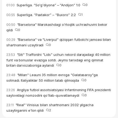
Superliga. “So'g'diyona” – “Andijon” 1:0
0
01:00
Superliga. “Paxtakor” – “Buxoro” 2:2
1
00:55
"Barselona" Marokashdagi o'rtoqlik uchrashuvini bekor
00:50
qildi
0
"Barselona" va "Liverpul" qiziqqan futbolchi jamoasi bilan
00:29
shartnomani uzaytiradi
0
"Siti" Traffordni "Lids" uchun rekord darajadagi 40 million
23:53
funt va bonuslar evaziga sotdi. Jeyms tarixdagi eng qimmat
britan darvozaboniga aylandi
0
"Milan" Leauni 35 million evroga "Galatasaroy"ga
23:48
sotmadi. Italiyaliklar 50 million talab qilmoqda
0
Angliya futbol assotsiatsiyasi Infantinoning FIFA prezidenti
23:26
saylovidagi nomzodini qo'llab-quvvatlamaydi
0
"Real" Vinisius bilan shartnomani 2032 yilgacha
23:11
uzaytirganini e'lon qildi
2