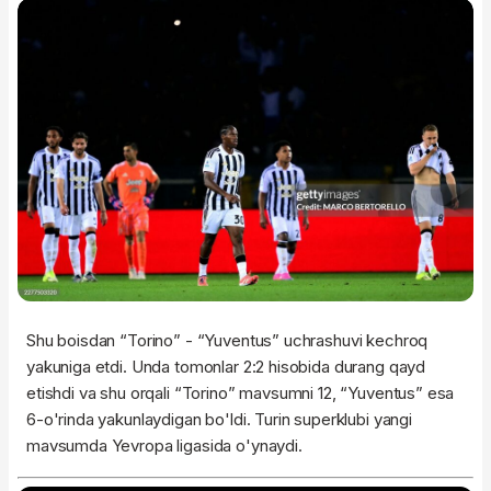
Shu boisdan “Torino” - “Yuventus” uchrashuvi kechroq
yakuniga etdi. Unda tomonlar 2:2 hisobida durang qayd
etishdi va shu orqali “Torino” mavsumni 12, “Yuventus” esa
6-o'rinda yakunlaydigan bo'ldi. Turin superklubi yangi
mavsumda Yevropa ligasida o'ynaydi.