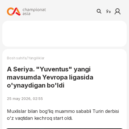
Ўз
/
Bosh sahifa
Yangiliklar
A Seriya. "Yuventus" yangi
mavsumda Yevropa ligasida
o'ynaydigan bo'ldi
25 may 2026, 02:55
Muxlislar bilan bog'liq muammo sababli Turin derbisi
o'z vaqtidan kechroq start oldi.