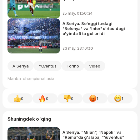
25 may, 01:50
4
A Seriya. So'nggi turdagi
"Bolonya" va "Inter" o'rtasidagi
o'yinda 6 ta gol urildi
23 may, 23:10
0
A Seriya
Yuventus
Torino
Video
Manba: championat.asia
0
0
0
1
1
Shuningdek o'qing
A Seriya. “Milan”, “Napoli” va
“Roma”da g'alaba, “Yuventus”