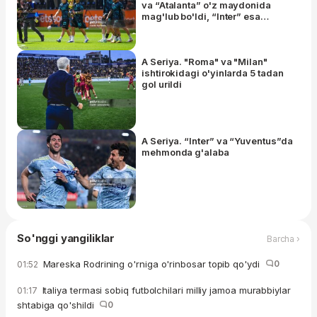
va “Atalanta” o'z maydonida
mag'lub bo'ldi, “Inter” esa
“Verona”ni mag'lub eta olmadi
A Seriya. "Roma" va "Milan"
ishtirokidagi o'yinlarda 5 tadan
gol urildi
A Seriya. “Inter” va “Yuventus”da
mehmonda g'alaba
So'nggi yangiliklar
Barcha ›
Mareska Rodrining o'rniga o'rinbosar topib qo'ydi
0
01:52
Italiya termasi sobiq futbolchilari milliy jamoa murabbiylar
01:17
shtabiga qo'shildi
0