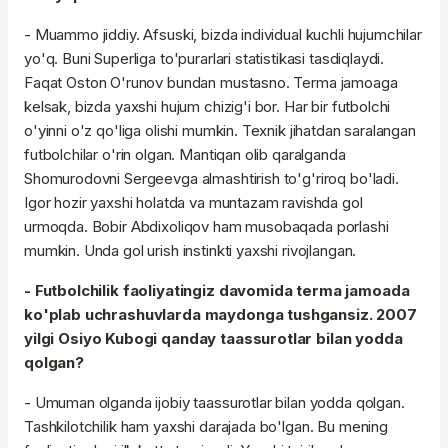
- Muammo jiddiy. Afsuski, bizda individual kuchli hujumchilar
yo'q. Buni Superliga
to'purarlari
statistikasi tasdiqlaydi.
Faqat
Oston
O'runov
bundan mustasno. Terma jamoaga
kelsak, bizda yaxshi hujum chizig'i bor. Har bir futbolchi
o'yinni o'z qo'liga olishi mumkin. Texnik jihatdan saralangan
futbolchilar o'rin olgan. Mantiqan olib qaralganda
Shomurodovni
Sergeevga
almashtirish to'g'riroq bo'ladi.
Igor hozir yaxshi holatda va muntazam ravishda gol
urmoqda. Bobir
Abdixoliqov
ham musobaqada porlashi
mumkin. Unda gol urish instinkti yaxshi rivojlangan.
- Futbolchilik faoliyatingiz davomida terma jamoada
ko'plab uchrashuvlarda maydonga tushgansiz. 2007
yilgi Osiyo Kubogi qanday taassurotlar bilan yodda
qolgan?
- Umuman olganda ijobiy taassurotlar bilan yodda qolgan.
Tashkilotchilik ham yaxshi darajada bo'lgan. Bu mening