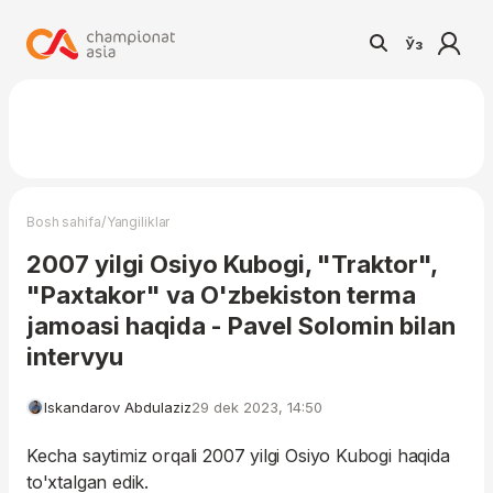
Ўз
/
Bosh sahifa
Yangiliklar
2007 yilgi Osiyo Kubogi, "Traktor",
"Paxtakor" va O'zbekiston terma
jamoasi haqida - Pavel Solomin bilan
intervyu
Iskandarov Abdulaziz
29 dek 2023, 14:50
Kecha saytimiz orqali 2007 yilgi Osiyo Kubogi haqida
to'xtalgan edik.