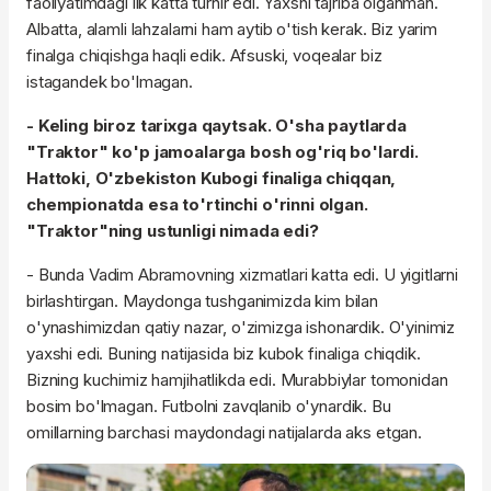
faoliyatimdagi ilk katta turnir edi. Yaxshi tajriba olganman.
Albatta, alamli lahzalarni ham aytib o'tish kerak. Biz yarim
finalga chiqishga haqli
edik
. Afsuski, voqealar biz
istagandek
bo'lmagan.
- Keling biroz tarixga qaytsak. O'sha paytlarda
"Traktor" ko'p jamoalarga bosh og'riq bo'lardi.
Hattoki, O'zbekiston Kubogi finaliga chiqqan,
chempionatda esa to'rtinchi o'rinni olgan.
"Traktor"
ning
ustunligi nimada edi?
- Bunda
Vadim
Abramovning
xizmatlari katta edi. U yigitlarni
birlashtirgan. Maydonga tushganimizda kim bilan
o'ynashimizdan qatiy nazar, o'zimizga ishonardik. O'yinimiz
yaxshi edi. Buning natijasida biz kubok finaliga chiqdik.
Bizning kuchimiz hamjihatlikda edi. Murabbiylar tomonidan
bosim bo'lmagan. Futbolni zavqlanib o'ynardik. Bu
omillarning barchasi maydondagi natijalarda aks etgan.