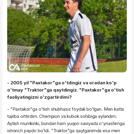
- 2005 yil "Paxtakor"
ga
o'tdingiz
va oradan ko'p
o'tmay "Traktor"
ga
qaytdingiz
. "Paxtakor"
ga
o'tish
faoliyatingizni o'zgartirdimi?
- "Paxtakor"
ga
o'tish shubhasiz foydali bo'lgan. Men katta
tajriba orttirdim. Chempion va kubok sohibiga aylandim.
Aytish mumkinki, bundan ham yuqori saviyada o'ynashimga
ishonch paydo bo'ldi. "Traktor"
ga
qaytganimda esa men