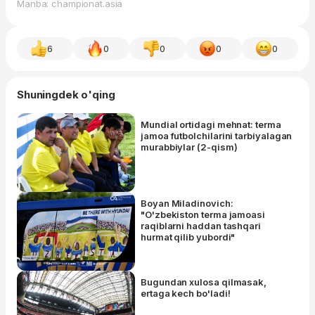
Manba: championat.asia
6
0
0
0
0
Shuningdek o'qing
Mundial ortidagi mehnat: terma
jamoa futbolchilarini tarbiyalagan
murabbiylar (2-qism)
Boyan Miladinovich:
"O'zbekiston terma jamoasi
raqiblarni haddan tashqari
hurmat qilib yubordi"
Bugundan xulosa qilmasak,
ertaga kech bo'ladi!