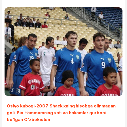
Osiyo kubogi-2007. Shackixning hisobga olinmagan
goli. Bin Hammamning xati va hakamlar qurboni
bo'lgan O'zbekiston