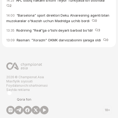
APL sobiq hakami Entoni Teylor Turkiyada ish boshladi
14:25
2
“Barselona” sport direktori Deku Alvaresning agenti bilan
14:00
muzokaralar o'tkazish uchun Madridga uchib bordi
0
Rodrining “Real”ga o'tishi deyarli barbod bo'ldi!
3
13:35
Rasman: "Xorazm" OKMK darvozabonini ijaraga oldi
0
13:09
2026 © Championat.Asia
Maxfiylik siyosati
Foydalanuvchi shartnomasi
Saytda reklama
Qora fon
18+