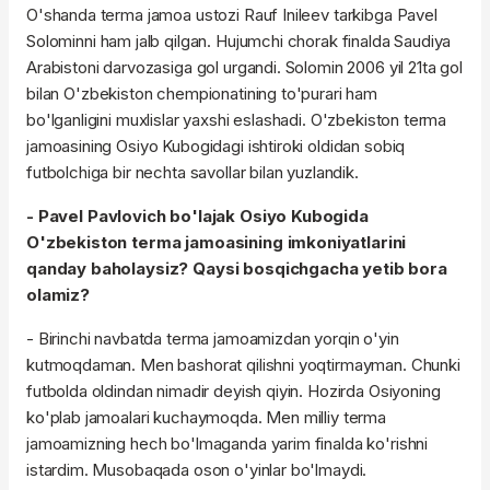
O'shanda terma jamoa ustozi
Rauf
Inileev
tarkibga
Pavel
Solominni
ham jalb qilgan. Hujumchi chorak finalda Saudiya
Arabistoni darvozasiga gol urgandi.
Solomin
2006 yil 21ta gol
bilan O'zbekiston chempionatining
to'purari
ham
bo'lganligini muxlislar yaxshi eslashadi. O'zbekiston terma
jamoasining Osiyo Kubogidagi ishtiroki oldidan sobiq
futbolchiga bir nechta savollar bilan yuzlandik.
-
Pavel
Pavlovich
bo'lajak Osiyo Kubogida
O'zbekiston terma jamoasining imkoniyatlarini
qanday baholaysiz? Qaysi bosqichgacha yetib bora
olamiz?
- Birinchi navbatda terma jamoamizdan yorqin o'yin
kutmoqdaman. Men bashorat qilishni yoqtirmayman. Chunki
futbolda oldindan nimadir deyish qiyin. Hozirda Osiyoning
ko'plab jamoalari kuchaymoqda. Men milliy terma
jamoamizning hech bo'lmaganda yarim finalda ko'rishni
istardim. Musobaqada oson o'yinlar bo'lmaydi.