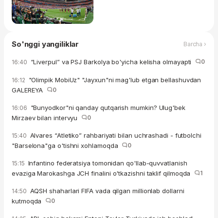
So'nggi yangiliklar
Barcha ›
“Liverpul” va PSJ Barkolya bo'yicha kelisha olmayapti
0
16:40
"Olimpik MobiUz" "Jayxun"ni mag'lub etgan bellashuvdan
16:12
GALEREYA
0
"Bunyodkor"ni qanday qutqarish mumkin? Ulug'bek
16:06
Mirzaev bilan intervyu
0
Alvares “Atletiko” rahbariyati bilan uchrashadi - futbolchi
15:40
"Barselona"ga o'tishni xohlamoqda
0
Infantino federatsiya tomonidan qo'llab-quvvatlanish
15:15
evaziga Marokashga JCH finalini o'tkazishni taklif qilmoqda
1
AQSH shaharlari FIFA vada qilgan millionlab dollarni
14:50
kutmoqda
0