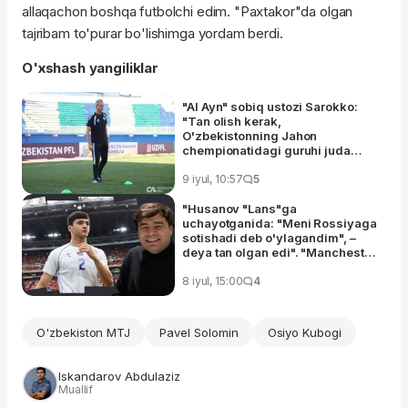
allaqachon boshqa futbolchi edim. "Paxtakor"da olgan
tajribam
to'purar
bo'lishimga yordam berdi.
O'xshash yangiliklar
"Al Ayn" sobiq ustozi Sarokko:
"Tan olish kerak,
O'zbekistonning Jahon
chempionatidagi guruhi juda
qiyin edi"
9 iyul, 10:57
5
"Husanov "Lans"ga
uchayotganida: "Meni Rossiyaga
sotishadi deb o'ylagandim", –
deya tan olgan edi". "Manchester
Siti" futbolchisi agentining
hikoyalari
8 iyul, 15:00
4
O'zbekiston MTJ
Pavel Solomin
Osiyo Kubogi
Iskandarov Abdulaziz
Muallif