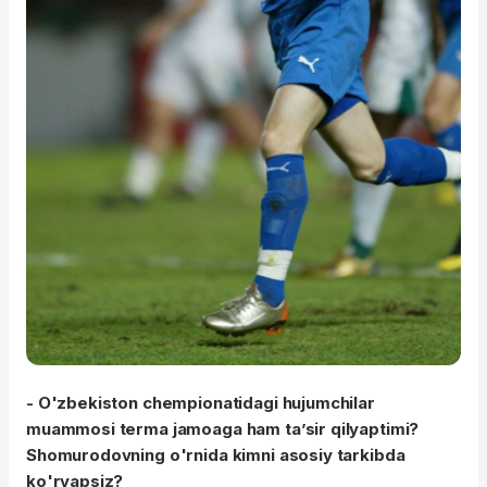
- O'zbekiston chempionatidagi hujumchilar
muammosi terma jamoaga ham ta’sir qilyaptimi?
Shomurodovning
o'rnida kimni asosiy tarkibda
ko'ryapsiz?