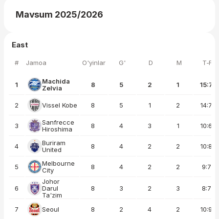
Mavsum 2025/2026
East
#
Jamoa
O'yinlar
G'
D
M
T-F
Machida
1
8
5
2
1
15:7
Zelvia
2
Vissel Kobe
8
5
1
2
14:7
Sanfrecce
3
8
4
3
1
10:6
Hiroshima
Buriram
4
8
4
2
2
10:8
United
Melbourne
5
8
4
2
2
9:7
City
Johor
6
Darul
8
3
2
3
8:7
Ta'zim
7
Seoul
8
2
4
2
10:9