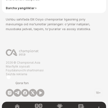
Barcha yangiliklar ›
Ushbu sahifada Elit Osiyo chempionlar ligasining joriy
mavsumiga oid ma'lumotlar jamlangan: o'yinlar natijalari,
musobaka jadvali, taqvim, to'purarlar va asosiy statistika.
2026 © Championat.Asia
Maxfiylik siyosati
Foydalanuvchi shartnomasi
Saytda reklama
Qora fon
18+