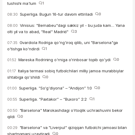
tushishi ma'lum
1
Superliga. Bugun 16-tur davom ettiriladi
0
08:30
Vinisius: "Bernabeu"dagi sakkiz yil - bu juda kam… Yana
08:00
olti yil va to abad, "Real" Madrid"
3
Gvardiola Rodriga qo'ng'iroq qilib, uni "Barselona"ga
07:35
o'tishga ko'ndirdi
1
Mareska Rodrining o'rniga o'rinbosar topib qo'ydi
0
01:52
Italiya termasi sobiq futbolchilari milliy jamoa murabbiylar
01:17
shtabiga qo'shildi
0
Superliga. “So'g'diyona” – “Andijon” 1:0
0
01:00
Superliga. “Paxtakor” – “Buxoro” 2:2
1
00:55
"Barselona" Marokashdagi o'rtoqlik uchrashuvini bekor
00:50
qildi
0
"Barselona" va "Liverpul" qiziqqan futbolchi jamoasi bilan
00:29
shartnomani uzaytiradi
0