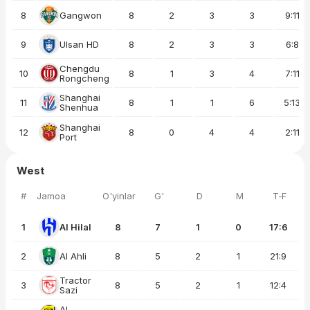
8
Gangwon
8
2
3
3
9:11
9
Ulsan HD
8
2
3
3
6:8
Chengdu
10
8
1
3
4
7:11
Rongcheng
Shanghai
11
8
1
1
6
5:13
Shenhua
Shanghai
12
8
0
4
4
2:11
Port
West
#
Jamoa
O'yinlar
G'
D
M
T-F
1
Al Hilal
8
7
1
0
17:6
2
Al Ahli
8
5
2
1
21:9
Tractor
3
8
5
2
1
12:4
Sazi
Al