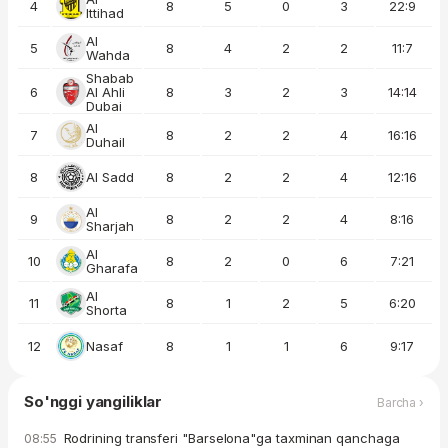
4
8
5
0
3
22:9
Ittihad
Al
5
8
4
2
2
11:7
Wahda
Shabab
6
Al Ahli
8
3
2
3
14:14
Dubai
Al
7
8
2
2
4
16:16
Duhail
8
Al Sadd
8
2
2
4
12:16
Al
9
8
2
2
4
8:16
Sharjah
Al
10
8
2
0
6
7:21
Gharafa
Al
11
8
1
2
5
6:20
Shorta
12
Nasaf
8
1
1
6
9:17
So'nggi yangiliklar
Barcha ›
Rodrining transferi "Barselona"ga taxminan qanchaga
08:55