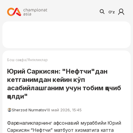
O'z
/
Бош саҳифа
Янгиликлар
Юрий Саркисян: "Нефтчи"дан
кетганимдан кейин кўп
асабийлашганим учун тобим қочиб
қолди"
Sherzod Nurmatov
18 май 2026, 15:45
Фарғоналикларнинг афсонавий мураббийи Юрий
Саркисян “Нефтчи” матбуот хизматига катта