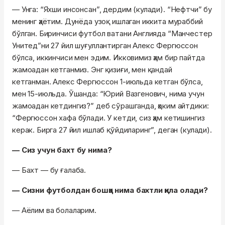
— Унга: “Яхши инсонсан”, дердим (кулади). “Нефтчи” бу
менинг ҳаётим. Дунёда узоқ ишлаган иккита мураббий
бўлган. Биринчиси футбол ватани Англияда “Манчестер
Унитед”ни 27 йил шуғуллантирган Алекс Фергюссон
бўлса, иккинчиси мен эдим. Икковимиз ҳам бир пайтда
жамоадан кетганмиз. Энг қизиғи, мен қандай
кетганман. Алекс Фергюссон 1-июльда кетган бўлса,
мен 15-июльда. Ўшанда: “Юрий Вазгенович, нима учун
жамоадан кетдингиз?” деб сўрашганда, ҳоким айтдики:
“Фергюссон хафа бўлади. У кетди, сиз ҳам кетишингиз
керак. Бирга 27 йил ишлаб қўйдиларинг”, деган (кулади).
— Сиз учун бахт бу нима?
— Бахт — бу ғалаба.
— Сизни футболдан бошқа нима бахтли қила олади?
— Аёлим ва болаларим.