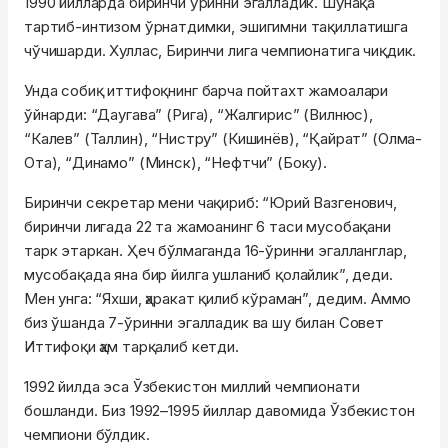
1990 йилларда биринчи ўринни эгалладик. Шунақа
тартиб-интизом ўрнатдимки, эшигимни тақиллатишга
чўчишарди. Хуллас, Биринчи лига чемпионатига чиқдик.
Унда собиқ иттифоқнинг барча пойтахт жамоалари
ўйнарди: “Даугава” (Рига), “Жалгирис” (Вилнюс),
“Калев” (Таллин), “Нистру” (Кишинёв), “Қайрат” (Олма-
Ота), “Динамо” (Минск), “Нефтчи” (Боку).
Биринчи секретар мени чақириб: “Юрий Вазгенович,
биринчи лигада 22 та жамоанинг 6 таси мусобақани
тарк этаркан. Ҳеч бўлмаганда 16-ўринни эгалланглар,
мусобақада яна бир йилга ушланиб қолайлик”, деди.
Мен унга: “Яхши, ҳаракат қилиб кўраман”, дедим. Аммо
биз ўшанда 7-ўринни эгалладик ва шу билан Совет
Иттифоқи ҳам тарқалиб кетди.
1992 йилда эса Ўзбекистон миллий чемпионати
бошланди. Биз 1992–1995 йиллар давомида Ўзбекистон
чемпиони бўлдик.