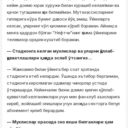
кейин доимо юрак хуружи билан курашиб келаяпман ва
қачон тугашимни ҳам билмайман. Мутахассисларнинг
гапларига кўра бунинг давоси йўқ эмиш. Ўйинларга
келсак, уларнинг кўп қисмини кўриб бораман. Айниқса
менга қадрдон бўлган “Нефтчи”нинг ҳамма ўйинларини
телевизор орқали кузатиб бораман.
— Стадионга келган мухлислар ва уларни қўллаб-
қувватлашлари ҳақида эслаб ўтсангиз…
— Жамоамиз билан ўйинга бир соат қолганда
стадионга етиб келардик. Ўшанда эътибор берганман,
стадионга киролмаган одамлар чинорлар устида
ўтиришарди. Кейинчалик бизни доимо қизғин қўллаб-
қувватлаб келганликлари учун мен фан клуб аъзоларига
кириб, жойлашиб олишлари учун алоҳида секторга бепул
абонемент қилиб берардим.
— Мухлислар орасида сиз яхши билганлари ҳам