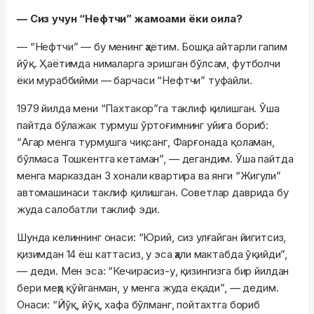
— Сиз учун “Нефтчи” жамоами ёки оила?
— “Нефтчи” — бу менинг ҳаётим. Бошқа айтарли гапим
йўқ. Ҳаётимда нималарга эришган бўлсам, футболчи
ёки мураббийми — барчаси “Нефтчи” туфайли.
1979 йилда мени “Пахтакор”га таклиф қилишган. Ўша
пайтда бўлажак турмуш ўртоғимнинг уйига бориб:
“Агар менга турмушга чиқсанг, Фарғонада қоламан,
бўлмаса Тошкентга кетаман”, — дегандим. Ўша пайтда
менга марказдан 3 хонали квартира ва янги “Жигули”
автомашинаси таклиф қилишган. Советлар даврида бу
жуда салобатли таклиф эди.
Шунда келиннинг онаси: “Юрий, сиз улғайган йигитсиз,
қизимдан 14 ёш каттасиз, у эса ҳали мактабда ўқийди”,
— деди. Мен эса: “Кечирасиз-у, қизингизга бир йилдан
бери меҳр қўйганман, у менга жуда ёқади”, — дедим.
Онаси: “Йўқ, йўқ, хафа бўлманг, пойтахтга бориб