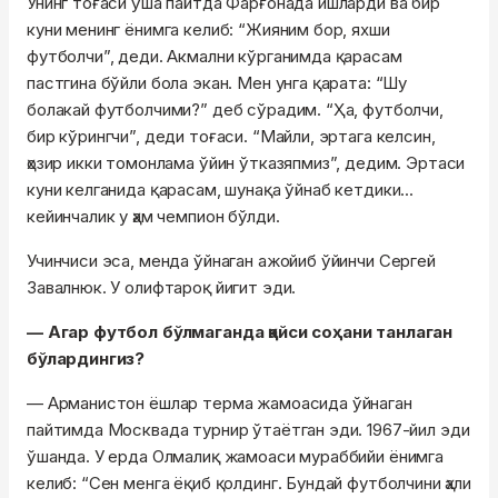
Унинг тоғаси ўша пайтда Фарғонада ишларди ва бир
куни менинг ёнимга келиб: “Жияним бор, яхши
футболчи”, деди. Акмални кўрганимда қарасам
пастгина бўйли бола экан. Мен унга қарата: “Шу
болакай футболчими?” деб сўрадим. “Ҳа, футболчи,
бир кўрингчи”, деди тоғаси. “Майли, эртага келсин,
ҳозир икки томонлама ўйин ўтказяпмиз”, дедим. Эртаси
куни келганида қарасам, шунақа ўйнаб кетдики...
кейинчалик у ҳам чемпион бўлди.
Учинчиси эса, менда ўйнаган ажойиб ўйинчи Сергей
Завалнюк. У олифтароқ йигит эди.
— Агар футбол бўлмаганда қайси соҳани танлаган
бўлардингиз?
— Арманистон ёшлар терма жамоасида ўйнаган
пайтимда Москвада турнир ўтаётган эди. 1967-йил эди
ўшанда. У ерда Олмалиқ жамоаси мураббийи ёнимга
келиб: “Сен менга ёқиб қолдинг. Бундай футболчини ҳали