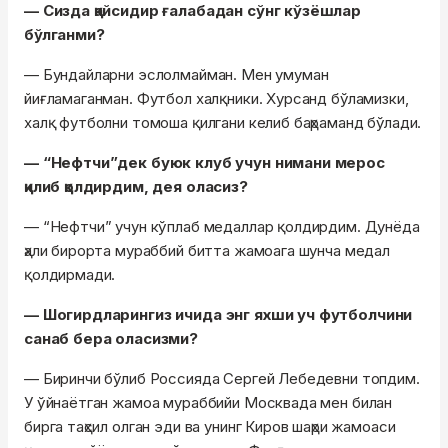
— Сизда қайсидир ғалабадан сўнг кўзёшлар
бўлганми?
— Бундайларни эслолмайман. Мен умуман
йиғламаганман. Футбол халқники. Хурсанд бўламизки,
халқ футболни томоша қилгани келиб баҳраманд бўлади.
— “Нефтчи”дек буюк клуб учун нимани мерос
қилиб қолдирдим, дея оласиз?
— “Нефтчи” учун кўплаб медаллар қолдирдим. Дунёда
ҳали бирорта мураббий битта жамоага шунча медал
қолдирмади.
— Шогирдларингиз ичида энг яхши уч футболчини
санаб бера оласизми?
— Биринчи бўлиб Россияда Сергей Лебедевни топдим.
У ўйнаётган жамоа мураббийи Москвада мен билан
бирга таҳсил олган эди ва унинг Киров шаҳри жамоаси