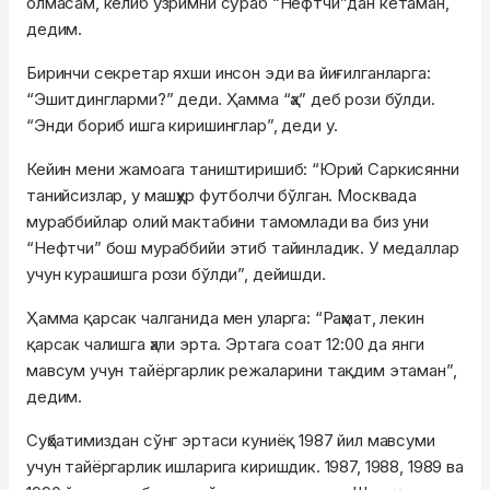
олмасам, келиб узримни сўраб “Нефтчи”дан кетаман,
дедим.
Биринчи секретар яхши инсон эди ва йиғилганларга:
“Эшитдингларми?” деди. Ҳамма “ҳа” деб рози бўлди.
“Энди бориб ишга киришинглар”, деди у.
Кейин мени жамоага таништиришиб: “Юрий Саркисянни
танийсизлар, у машҳур футболчи бўлган. Москвада
мураббийлар олий мактабини тамомлади ва биз уни
“Нефтчи” бош мураббийи этиб тайинладик. У медаллар
учун курашишга рози бўлди”, дейишди.
Ҳамма қарсак чалганида мен уларга: “Раҳмат, лекин
қарсак чалишга ҳали эрта. Эртага соат 12:00 да янги
мавсум учун тайёргарлик режаларини тақдим этаман”,
дедим.
Суҳбатимиздан сўнг эртаси куниёқ 1987 йил мавсуми
учун тайёргарлик ишларига киришдик. 1987, 1988, 1989 ва