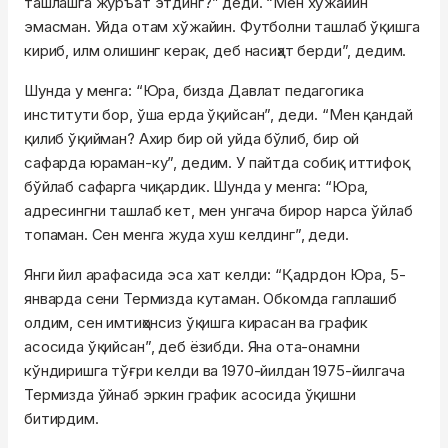
ташлашга журъат этдинг?” деди. “Мен хўжайин
эмасман. Уйда отам хўжайин. Футболни ташлаб ўқишга
кириб, илм олишинг керак, деб насиҳат берди”, дедим.
Шунда у менга: “Юра, бизда Давлат педагогика
институти бор, ўша ерда ўқийсан”, деди. “Мен қандай
қилиб ўқийман? Ахир бир ой уйда бўлиб, бир ой
сафарда юраман-ку”, дедим. У пайтда собиқ иттифоқ
бўйлаб сафарга чиқардик. Шунда у менга: “Юра,
адресингни ташлаб кет, мен унгача бирор нарса ўйлаб
топаман. Сен менга жуда хуш келдинг”, деди.
Янги йил арафасида эса хат келди: “Қадрдон Юра, 5-
январда сени Термизда кутаман. Обкомда гаплашиб
олдим, сен имтиҳонсиз ўқишга кирасан ва график
асосида ўқийсан”, деб ёзибди. Яна ота-онамни
кўндиришга тўғри келди ва 1970-йилдан 1975-йилгача
Термизда ўйнаб эркин график асосида ўқишни
битирдим.