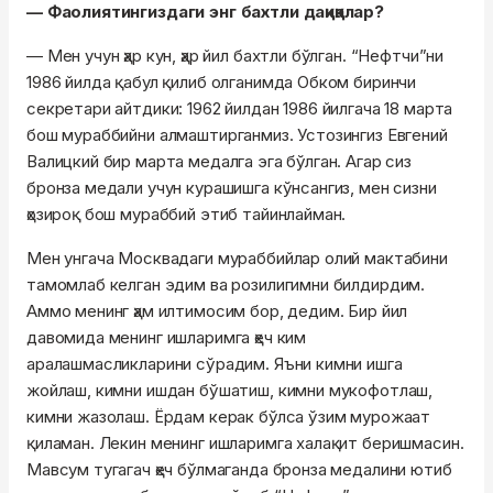
— Фаолиятингиздаги энг бахтли дақиқалар?
— Мен учун ҳар кун, ҳар йил бахтли бўлган. “Нефтчи”ни
1986 йилда қабул қилиб олганимда Обком биринчи
секретари айтдики: 1962 йилдан 1986 йилгача 18 марта
бош мураббийни алмаштирганмиз. Устозингиз Евгений
Валицкий бир марта медалга эга бўлган. Агар сиз
бронза медали учун курашишга кўнсангиз, мен сизни
ҳозироқ бош мураббий этиб тайинлайман.
Мен унгача Москвадаги мураббийлар олий мактабини
тамомлаб келган эдим ва розилигимни билдирдим.
Аммо менинг ҳам илтимосим бор, дедим. Бир йил
давомида менинг ишларимга ҳеч ким
аралашмасликларини сўрадим. Яъни кимни ишга
жойлаш, кимни ишдан бўшатиш, кимни мукофотлаш,
кимни жазолаш. Ёрдам керак бўлса ўзим мурожаат
қиламан. Лекин менинг ишларимга халақит беришмасин.
Мавсум тугагач ҳеч бўлмаганда бронза медалини ютиб