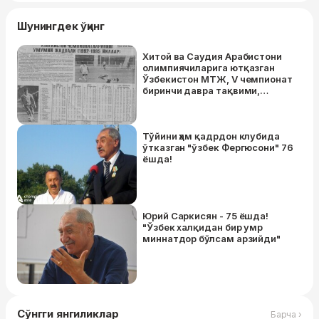
Шунингдек ўқинг
Хитой ва Саудия Арабистони
олимпиячиларига ютқазган
Ўзбекистон МТЖ, V чемпионат
биринчи давра тақвими,
“муаммо кўтармаслиги”ни
айтишгани ҳақида гапирган
Юрий Саркисян. Ўзбек футболи
газеталари 27 йил аввал
Тўйини ҳам қадрдон клубида
нималар ҳақида ёзган?
ўтказган "ўзбек Фергюсони" 76
ёшда!
Юрий Саркисян - 75 ёшда!
"Ўзбек халқидан бир умр
миннатдор бўлсам арзийди"
Сўнгги янгиликлар
Барча ›