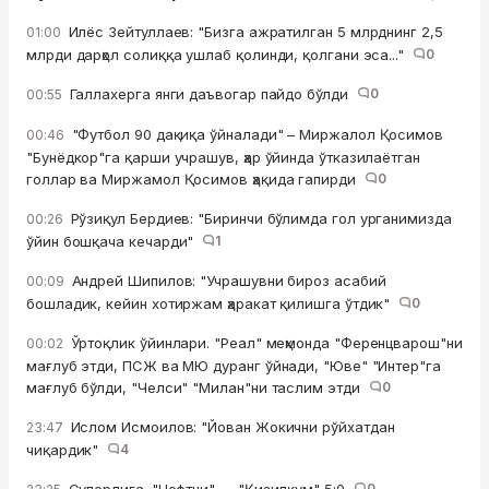
Илёс Зейтуллаев: "Бизга ажратилган 5 млрднинг 2,5
01:00
млрди дарҳол солиққа ушлаб қолинди, қолгани эса..."
0
Галлахерга янги даъвогар пайдо бўлди
0
00:55
"Футбол 90 дақиқа ўйналади" – Миржалол Қосимов
00:46
"Бунёдкор"га қарши учрашув, ҳар ўйинда ўтказилаётган
голлар ва Миржамол Қосимов ҳақида гапирди
0
Рўзиқул Бердиев: "Биринчи бўлимда гол урганимизда
00:26
ўйин бошқача кечарди"
1
Андрей Шипилов: "Учрашувни бироз асабий
00:09
бошладик, кейин хотиржам ҳаракат қилишга ўтдик"
0
Ўртоқлик ўйинлари. "Реал" меҳмонда "Ференцварош"ни
00:02
мағлуб этди, ПСЖ ва МЮ дуранг ўйнади, "Юве" "Интер"га
мағлуб бўлди, "Челси" "Милан"ни таслим этди
0
Ислом Исмоилов: "Йован Жокични рўйхатдан
23:47
чиқардик"
4
0