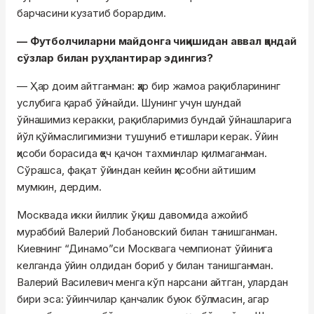
барчасини кузатиб борардим.
— Футболчиларни майдонга чиқишидан аввал қандай
сўзлар билан руҳлантирар эдингиз?
— Ҳар доим айтганман: ҳар бир жамоа рақибларининг
услубига қараб ўйнайди. Шунинг учун шундай
ўйнашимиз керакки, рақибларимиз бундай ўйнашларига
йўл қўймаслигимизни тушуниб етишлари керак. Ўйин
ҳисоби борасида ҳеч қачон тахминлар қилмаганман.
Сўрашса, фақат ўйиндан кейин ҳисобни айтишим
мумкин, дердим.
Москвада икки йиллик ўқиш давомида ажойиб
мураббий Валерий Лобановский билан танишганман.
Киевнинг “Динамо”си Москвага чемпионат ўйинига
келганда ўйин олдидан бориб у билан танишганман.
Валерий Василевич менга кўп нарсани айтган, улардан
бири эса: ўйинчилар қанчалик буюк бўлмасин, агар