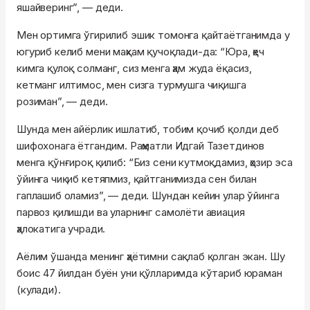
яшайверинг”, — деди.
Мен ортимга ўгирилиб эшик томонга қайтаётганимда у
югуриб келиб мени маҳкам қучоқлади-да: “Юра, ҳеч
кимга қулоқ солманг, сиз менга ҳам жуда ёқасиз,
кетманг илтимос, мен сизга турмушга чиқишга
розиман”, — деди.
Шунда мен айёрлик ишлатиб, тобим қочиб қолди деб
шифохонага ётгандим. Раҳматли Идгай Тазетдинов
менга қўнғироқ қилиб: “Биз сени кутмоқдамиз, ҳозир эса
ўйинга чиқиб кетяпмиз, қайтганимизда сен билан
гаплашиб оламиз”, — деди. Шундан кейин улар ўйинга
парвоз қилишди ва уларнинг самолёти авиация
ҳалокатига учради.
Аёлим ўшанда менинг ҳаётимни сақлаб қолган экан. Шу
боис 47 йилдан буён уни қўлларимда кўтариб юраман
(кулади).