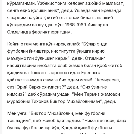
кўрмаганман. Ўзбекистонга келсанг ажойиб мамлакат,
сенга ёқиб қолиши аниқ”, деди. Ўшанда мен Ереванда
яшардим ва уйга қайтиб ота-онам билан гаплашиб
кўндирдим ва шундан сўнг 1968-1969-йилларда
Олмалиқда фаолият юритдим.
Кейин отам менга қўнғироқ қилиб: “Бўлар энди
футболни йиғиштир, институтга ўқишга кириб
маълумотли бўлишинг керак”, деди. Отамнинг
насиҳатларини инобатга олиб жамоа билан ҳисоб-китоб
қилдим ва Тошкент аэропортидан Ереванга
қайтаётганимда ёнимга бир одам келиб: “Кечирасиз,
сиз Юрий Саркисянмисиз?” деди. “Сиз ўзингиз
кимсиз?” деб сўрадим ундан. “Мен Термиз жамоаси
мураббийи Тихонов Виктор Михайловичман”, деди.
Мен унга: “Виктор Михайлович, мен футболни
ташладим”, деб жавоб қайтардим. “Нима деяпсан, ҳозир
бунақа футболчилар йўқ. Қандай қилиб футболни