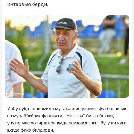
интервью берди.
Ушбу суҳбат давомида мутахассис ўзининг футболчилик
ва мураббийлик фаолияти, “Нефтчи” билан боғлиқ
унутилмас хотиралари ҳамда жамоамизнинг бугунги куни
ҳақида фикр билдирди.