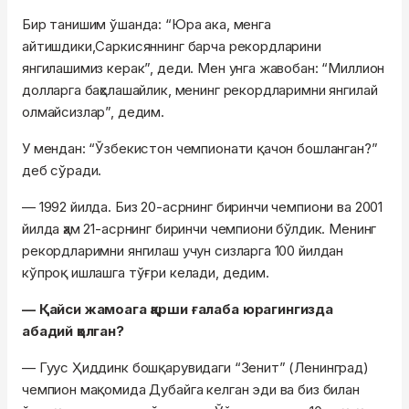
Бир танишим ўшанда: “Юра ака, менга
айтишдики,Саркисяннинг барча рекордларини
янгилашимиз керак”, деди. Мен унга жавобан: “Миллион
долларга баҳслашайлик, менинг рекордларимни янгилай
олмайсизлар”, дедим.
У мендан: “Ўзбекистон чемпионати қачон бошланган?”
деб сўради.
— 1992 йилда. Биз 20-асрнинг биринчи чемпиони ва 2001
йилда ҳам 21-асрнинг биринчи чемпиони бўлдик. Менинг
рекордларимни янгилаш учун сизларга 100 йилдан
кўпроқ ишлашга тўғри келади, дедим.
— Қайси жамоага қарши ғалаба юрагингизда
абадий қолган?
— Гуус Ҳиддинк бошқарувидаги “Зенит” (Ленинград)
чемпион мақомида Дубайга келган эди ва биз билан