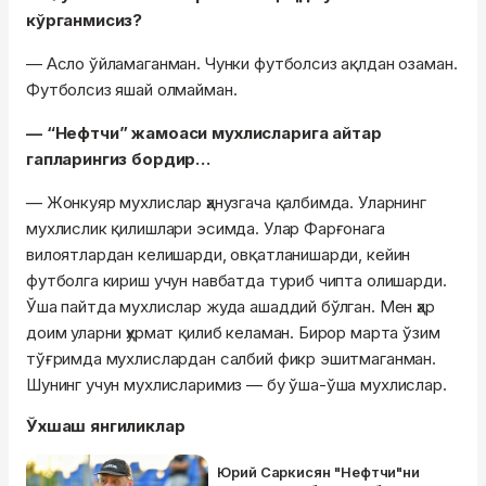
кўрганмисиз?
— Асло ўйламаганман. Чунки футболсиз ақлдан озаман.
Футболсиз яшай олмайман.
— “Нефтчи” жамоаси мухлисларига айтар
гапларингиз бордир…
— Жонкуяр мухлислар ҳанузгача қалбимда. Уларнинг
мухлислик қилишлари эсимда. Улар Фарғонага
вилоятлардан келишарди, овқатланишарди, кейин
футболга кириш учун навбатда туриб чипта олишарди.
Ўша пайтда мухлислар жуда ашаддий бўлган. Мен ҳар
доим уларни ҳурмат қилиб келаман. Бирор марта ўзим
тўғримда мухлислардан салбий фикр эшитмаганман.
Шунинг учун мухлисларимиз — бу ўша-ўша мухлислар.
Ўхшаш янгиликлар
Юрий Саркисян "Нефтчи"ни