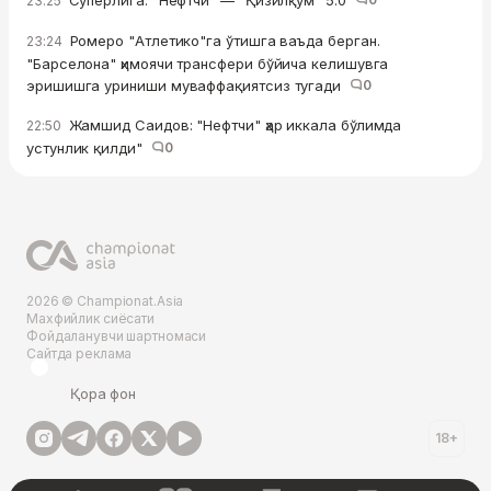
Суперлига. "Нефтчи" — "Қизилқум" 5:0
23:25
Ромеро "Атлетико"га ўтишга ваъда берган.
23:24
"Барселона" ҳимоячи трансфери бўйича келишувга
эришишга уриниши муваффақиятсиз тугади
0
Жамшид Саидов: "Нефтчи" ҳар иккала бўлимда
22:50
устунлик қилди"
0
2026 © Championat.Asia
Махфийлик сиёсати
Фойдаланувчи шартномаси
Сайтда реклама
Қора фон
18+