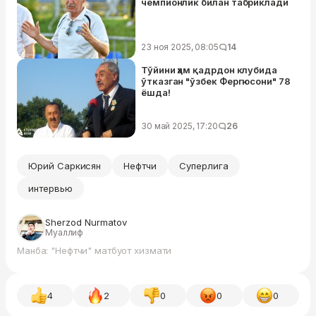
чемпионлик билан табриклади
23 ноя 2025, 08:05
14
Тўйини ҳам қадрдон клубида
ўтказган "ўзбек Фергюсони" 78
ёшда!
30 май 2025, 17:20
26
Юрий Саркисян
Нефтчи
Суперлига
интервью
Sherzod Nurmatov
Муаллиф
Манба: "Нефтчи" матбуот хизмати
4
2
0
0
0