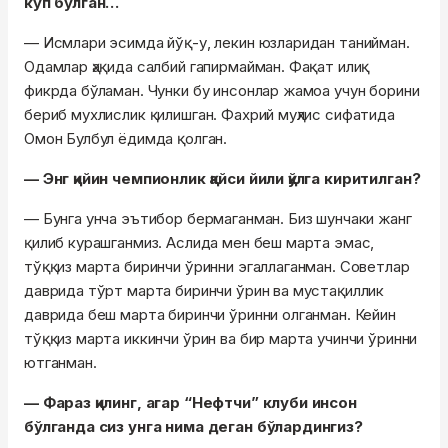
кўп бўлган…
— Исмлари эсимда йўқ-у, лекин юзларидан танийман.
Одамлар ҳақида салбий гапирмайман. Фақат илиқ
фикрда бўламан. Чунки бу инсонлар жамоа учун борини
бериб мухлислик қилишган. Фахрий муҳлис сифатида
Омон Булбул ёдимда қолган.
— Энг қийин чемпионлик қайси йили қўлга киритилган?
— Бунга унча эътибор бермаганман. Биз шунчаки жанг
қилиб курашганмиз. Аслида мен беш марта эмас,
тўққиз марта биринчи ўринни эгаллаганман. Советлар
даврида тўрт марта биринчи ўрин ва мустақиллик
даврида беш марта биринчи ўринни олганман. Кейин
тўққиз марта иккинчи ўрин ва бир марта учинчи ўринни
ютганман.
— Фараз қилинг, агар “Нефтчи” клуби инсон
бўлганда сиз унга нима деган бўлардингиз?