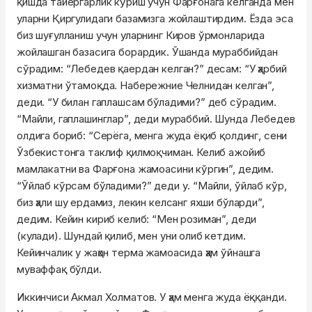
қишда тайёргарлик кўриш учун Фарғонага келганда мен
уларни Қиргулидаги базамизга жойлаштирдим. Ёзда эса
биз шуғулланиш учун уларнинг Киров ўрмонларида
жойлашган базасига борардик. Ўшанда мураббийдан
сўрадим: “Лебедев қаердан келган?” десам: “У ҳарбий
хизматни ўтамоқда. Набережние Челнидан келган”,
деди. “У билан гаплашсам бўладими?” деб сўрадим.
“Майли, гаплашинглар”, деди мураббий. Шунда Лебедев
олдига бориб: “Серёга, менга жуда ёқиб қолдинг, сени
Ўзбекистонга таклиф қилмоқчиман. Келиб ажойиб
мамлакатни ва Фарғона жамоасини кўргин”, дедим.
“Ўйлаб кўрсам бўладими?” деди у. “Майли, ўйлаб кўр,
биз ҳали шу ердамиз, лекин келсанг яхши бўларди”,
дедим. Кейин кириб келиб: “Мен розиман”, деди
(кулади). Шундай қилиб, мен уни олиб кетдим.
Кейинчалик у жаҳон терма жамоасида ҳам ўйнашга
муваффақ бўлди.
Иккинчиси Акмал Холматов. У ҳам менга жуда ёққанди.