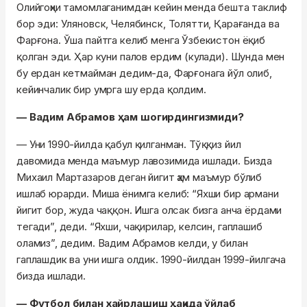
Олийгоҳни тамомлаганимдан кейин менда бешта таклиф
бор эди: Уляновск, Челябинск, Толятти, Қарағанда ва
Фарғона. Ўша пайтга келиб менга Ўзбекистон ёқиб
қолган эди. Ҳар куни палов ердим (кулади). Шунда мен
бу ердан кетмайман дедим-да, Фарғонага йўл олиб,
кейинчалик бир умрга шу ерда қолдим.
— Вадим Абрамов ҳам шогирдингизмиди?
— Уни 1990-йилда қабул қилганман. Тўққиз йил
давомида менда маъмур лавозимида ишлади. Бизда
Михаил Мартазаров деган йигит ҳам маъмур бўлиб
ишлаб юрарди. Миша ёнимга келиб: “Яхши бир армани
йигит бор, жуда чаққон. Ишга олсак бизга анча ёрдами
тегади”, деди. “Яхши, чақирилар, келсин, гаплашиб
оламиз”, дедим. Вадим Абрамов келди, у билан
гаплашдик ва уни ишга олдик. 1990-йилдан 1999-йилгача
бизда ишлади.
— Футбол билан хайрлашиш ҳақида ўйлаб