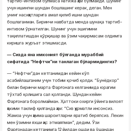
тартиб-интизом бўлмаса натижа ҳам бўлмайди. Шунинг
учун ишингни шундан бошлашинг керак, деган. Мен
унинг насиҳатларига амал қилиб ишни шундан
бошлаганман. Биринчи навбатда менда шунақа тартиб-
интизом ўрнатилган. Шунинг учун эшигимни
тақиллатишдан қўрқишар ва ўзим чақирмасам олдимга
киришга журъат этишмасди.
— Сизда яна имконият бўлганда мураббий
сифатида “Нефтчи”ни танлаган бўлармидингиз?
— “Нефтчи”дан кетганимдан кейин кўп
асабийлашганим учун тобим қочиб қолди. “Бунёдкор”
билан биринчи марта Фарғонага келганимда юрагим
тўхтаб қолишига сал қолганди. Шундан кейин
Фарғонага боролмайман. Ҳаттоки охирги ўйинга вилоят
ҳокими таклиф қилганда ҳам: “Сиз ҳурматли инсонсиз.
Жамоа учун ҳамма шароитларни яратиб беряпсиз. Лекин
мен ўзимни яхши ҳис этмаяпман”, дедим. Ўзи
Фарғонадан кетганимга 12 йилдан ошди ва ўшандан