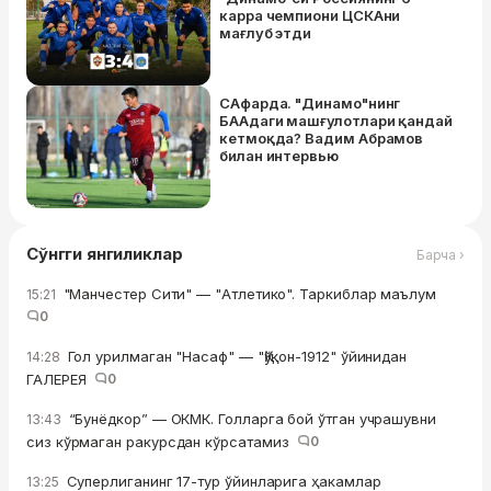
карра чемпиони ЦСКАни
мағлуб этди
САфарда. "Динамо"нинг
БААдаги машғулотлари қандай
кетмоқда? Вадим Абрамов
билан интервью
Сўнгги янгиликлар
Барча ›
"Манчестер Сити" — "Атлетико". Таркиблар маълум
15:21
0
Гол урилмаган "Насаф" — "Қўқон-1912" ўйинидан
14:28
ГАЛЕРЕЯ
0
“Бунёдкор” — ОКМК. Голларга бой ўтган учрашувни
13:43
сиз кўрмаган ракурсдан кўрсатамиз
0
Суперлиганинг 17-тур ўйинларига ҳакамлар
13:25