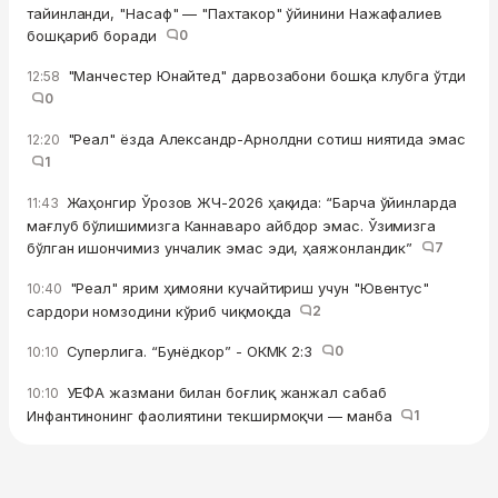
тайинланди, "Насаф" — "Пахтакор" ўйинини Нажафалиев
бошқариб боради
0
"Манчестер Юнайтед" дарвозабони бошқа клубга ўтди
12:58
0
"Реал" ёзда Александр-Арнолдни сотиш ниятида эмас
12:20
1
Жаҳонгир Ўрозов ЖЧ-2026 ҳақида: “Барча ўйинларда
11:43
мағлуб бўлишимизга Каннаваро айбдор эмас. Ўзимизга
бўлган ишончимиз унчалик эмас эди, ҳаяжонландик”
7
"Реал" ярим ҳимояни кучайтириш учун "Ювентус"
10:40
сардори номзодини кўриб чиқмоқда
2
Суперлига. “Бунёдкор” - ОКМК 2:3
0
10:10
УЕФА жазмани билан боғлиқ жанжал сабаб
10:10
Инфантинонинг фаолиятини текширмоқчи — манба
1