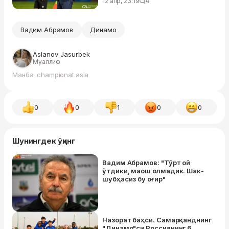
12 апр, 23:19
4
Вадим Абрамов
Динамо
Aslanov Jasurbek
Муаллиф
Манба: championat.asia
0
0
1
0
0
Шунингдек ўқинг
Вадим Абрамов: "Тўрт ой
ўтдики, маош олмадик. Шак-
шубҳасиз бу оғир"
Назорат баҳси. Самарқанднинг
"Динамо"си Россиянинг 6