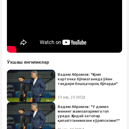
Ўхшаш янгиликлар
Вадим Абрамов: "Қизил
карточка бўлмаганида ўйин
тақдири бошқачароқ бўларди"
23 апр, 23:25
2
Вадим Абрамов: "У доимо
менинг жамоаларимга гол
уради. Қандай хатолар
қилаётганимизни кўряпсизми?"