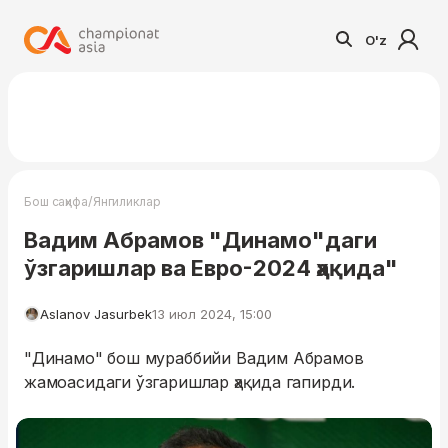
O'z
/
Бош саҳифа
Янгиликлар
Вадим Абрамов "Динамо"даги
ўзгаришлар ва Евро-2024 ҳақида"
Aslanov Jasurbek
13 июл 2024, 15:00
"Динамо" бош мураббийи Вадим Абрамов
жамоасидаги ўзгаришлар ҳақида гапирди.