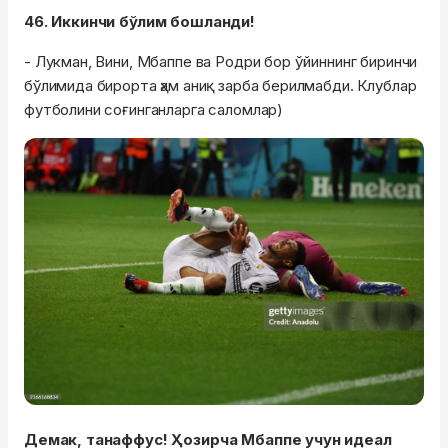
46. Иккинчи бўлим бошланди!
- Лукман, Вини, Мбаппе ва Родри бор ўйиннинг биринчи
бўлимида бирорта ҳам аниқ зарба берилмабди. Клублар
футболини соғинганларга саломлар)
Демак, танаффус! Ҳозирча Мбаппе учун идеал