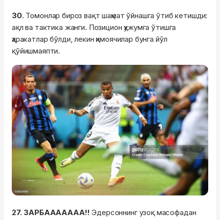
30
. Томонлар бироз вақт шаҳмат ўйнашга ўтиб кетишди:
ақл ва тактика жанги. Позицион ҳужумга ўтишга
ҳаракатлар бўлди, лекин ҳимоячилар бунга йўл
қўйишмаяпти.
27. ЗАРБААААААА!!
Эдерсоннинг узоқ масофадан