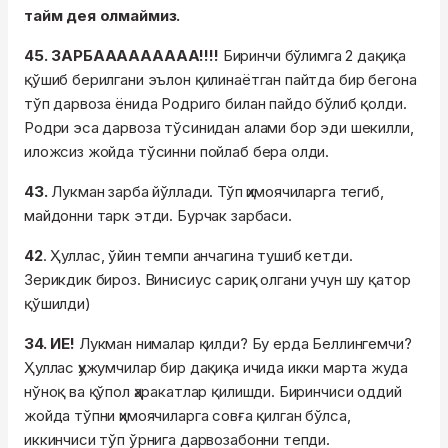
тайм дея олмаймиз.
45. ЗАРБААААААААА!!!!
Биринчи бўлимга 2 дақиқа
қўшиб берилгани эълон қилинаётган пайтда бир бегона
тўп дарвоза ёнида Родриго билан пайдо бўлиб қолди.
Родри эса дарвоза тўсинидан алами бор эди шекилли,
иложсиз жойда тўсинни пойлаб бера олди.
43.
Лукман зарба йўллади. Тўп ҳимоячиларга тегиб,
майдонни тарк этди. Бурчак зарбаси.
42
. Ҳуллас, ўйин темпи анчагина тушиб кетди.
Зерикдик бироз. Винисиус сариқ олгани учун шу қатор
қўшилди)
34. ИЕ!
Лукман нималар қилди? Бу ерда Беллингемчи?
Ҳуллас ҳужумчилар бир дақиқа ичида икки марта жуда
нўноқ ва қўпол ҳаракатлар қилишди. Биринчиси оддий
жойда тўпни ҳимоячиларга совға қилган бўлса,
иккинчиси тўп ўрнига дарвозабонни тепди.