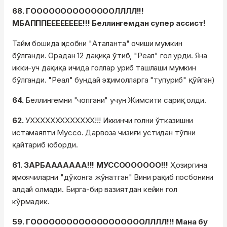
68. ГООООООООООООООЛЛЛЛ!!!
МБАПППЕЕЕЕЕЕЕЕ!!! Беллингемдан супер ассист!
Тайм бошида ҳисобни "Аталанта" очиши мумкин
бўлганди. Орадан 12 дақиқа ўтиб, "Реал" гол урди. Яна
икки-уч дақиқа ичида голлар уриб ташлаши мумкин
бўлганди. "Реал" бундай эҳтимолларга "тупуриб" қўйган)
64.
Беллингемни "чопгани" учун Жимсити сариқ олди.
62.
УХХХХХХХХХХХХХ!!! Иккинчи голни ўтказишни
истамаяпти Муссо. Дарвоза чизиғи устидан тўпни
қайтариб юборди.
61. ЗАРБААААААА!!! МУССООООООО!!!
Ҳозиргина
ҳимоячиларни "дўконга жўнатган" Вини рақиб посбонини
алдай олмади. Бирга-бир вазиятдан кейин гол
кўрмадик.
59. ГОООООООООООООООООООЛЛЛЛ!!! Мана бу