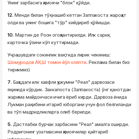
Унинг зарбасига ҳимоячи "блок" қўйди.
12
. Менди билан тўқнашиб кетган Заппакоста жароҳат
олди ва унинг бошига "тўр" кийдириб қўйишди.
10
. Мартин де Роон огоҳлантирилди. Илк сариқ
карточка ўзини кўп куттирмади.
Учрашувдаги сокинлик вақтида лирик чекиниш:
Шомуродов АҚШ томон йўл оляпти
. Реклама билан биз
тирикмиз)
7
. Баҳсдаги илк хавфли ҳужумни "Реал" дарвозаси
яқинида кўрдик. Заккапоста (Заппакоста) ўнг қанотдан
жарима майдончаси ичига ёриб кирди. Дарвоза ёнида
Лукман рақибини итариб юборгани учун фол белгиланди
ва тўп мадридликларга олиб берилди.
5
. Дастлабки бурчак зарбасини "Реал" амалга оширди.
Родригонинг узатмасини ҳимоячилар қайтариб