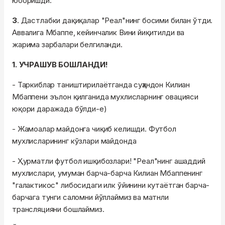
юборишди.
3
. Дастлабки дақиқалар "Реал"нинг босими билан ўтди.
Аввалига Мбаппе, кейинчалик Вини йиқитилди ва
жарима зарбалари белгиланди.
1. УЧРАШУВ БОШЛАНДИ!
- Таркиблар таништирилаётганда суҳандон Килиан
Мбаппени эълон қилганида мухлисларнинг овацияси
юқори даражада бўлди-е)
- Жамоалар майдонга чиқиб келишди. Футбол
мухлисларининг кўзлари майдонда
- Ҳурматли футбол ишқибозлари! "Реал"нинг ашаддий
мухлислари, умуман барча-барча Килиан Мбаппенинг
"галактикос" либосидаги илк ўйинини кутаётган барча-
барчага тунги саломни йўллаймиз ва матнли
трансляцияни бошлаймиз.