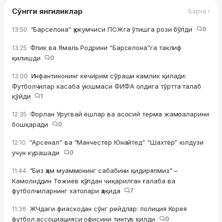
Сўнгги янгиликлар
Барча ›
“Барселона” ҳужумчиси ПСЖга ўтишга рози бўлди
0
13:50
Флик ва Ямаль Родрини “Барселона”га таклиф
13:25
қилишди
0
Инфантинонинг кечирим сўраши камлик қилади:
13:00
Футболчилар касаба уюшмаси ФИФА олдига тўртта талаб
қўйди
1
Форлан Уругвай ёшлар ва асосий терма жамоаларини
12:35
бошқаради
0
“Арсенал” ва “Манчестер Юнайтед” “Шахтёр” юлдузи
12:10
учун курашади
0
"Биз ҳам муаммонинг сабабини қидиряпмиз" –
11:44
Камолиддин Тожиев қўлдан чиқарилган ғалаба ва
футболчиларнинг хатолари ҳақида
7
ЖЧдаги фиаскодан сўнг рейдлар: полиция Корея
11:36
футбол ассоциацияси офисини тинтув қилди
0