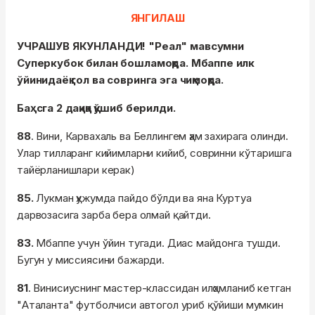
ЯНГИЛАШ
УЧРАШУВ ЯКУНЛАНДИ! "Реал" мавсумни
Суперкубок билан бошламоқда. Мбаппе илк
ўйинидаёқ гол ва совринга эга чиқмоқда.
Баҳсга 2 дақиқа қўшиб берилди.
88
. Вини, Карвахаль ва Беллингем ҳам захирага олинди.
Улар тилларанг кийимларни кийиб, совринни кўтаришга
тайёрланишлари керак)
85.
Лукман ҳужумда пайдо бўлди ва яна Куртуа
дарвозасига зарба бера олмай қайтди.
83.
Мбаппе учун ўйин тугади. Диас майдонга тушди.
Бугун у миссиясини бажарди.
81
. Винисиуснинг мастер-классидан илҳомланиб кетган
"Аталанта" футболчиси автогол уриб қўйиши мумкин