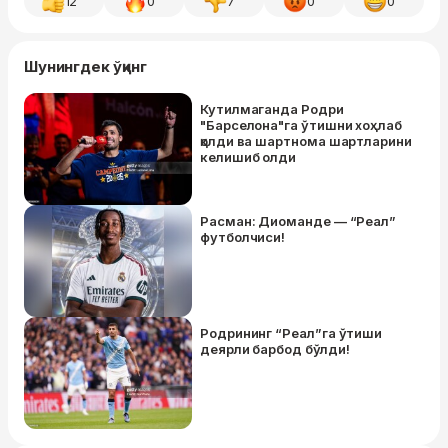
12
0
7
0
0
Шунингдек ўқинг
Кутилмаганда Родри
"Барселона"га ўтишни хоҳлаб
қолди ва шартнома шартларини
келишиб олди
Расман: Диоманде — “Реал”
футболчиси!
Родрининг “Реал”га ўтиши
деярли барбод бўлди!