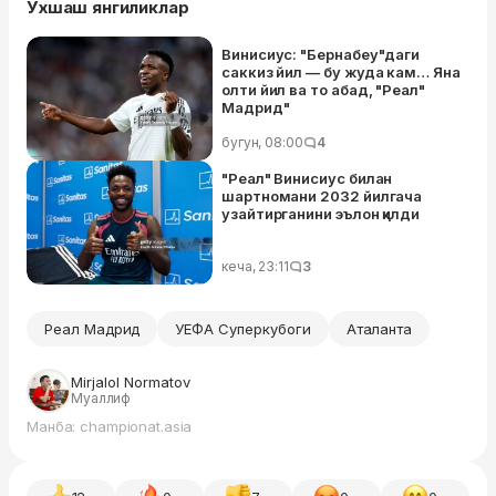
Ўхшаш янгиликлар
Винисиус: "Бернабеу"даги
саккиз йил — бу жуда кам… Яна
олти йил ва то абад, "Реал"
Мадрид"
бугун, 08:00
4
"Реал" Винисиус билан
шартномани 2032 йилгача
узайтирганини эълон қилди
кеча, 23:11
3
Реал Мадрид
УЕФА Суперкубоги
Аталанта
Mirjalol Normatov
Муаллиф
Манба: championat.asia