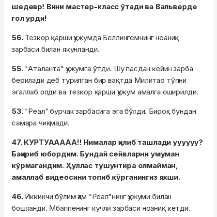
шедевр! Вини мастер-класс ўтади ва Вальверде
гол урди!
56.
Тезкор қарши ҳужумда Беллингемнинг ноаниқ
зарбаси билан якунланди.
55.
"Аталанта" ҳужумга ўтди. Шу пасдан кейин зарба
берилади деб турилган бир вақтда Милитао тўпни
эгаллаб олди ва тезкор қарши ҳужум амалга оширилди.
53.
"Реал" бурчак зарбасига эга бўлди. Бироқ бундан
самара чиқмади.
47. КУРТУААААА!! Нималар қилиб ташлади уууууу?
Бақириб юбордим. Бундай сейвларни умуман
кўрмагандим. Ҳуллас тушунтира олмайман,
амаллаб видеосини топиб кўрганингиз яхши.
46.
Иккинчи бўлим ҳам "Реал"нинг ҳужуми билан
бошланди. Мбаппенинг кучли зарбаси ноаниқ кетди.