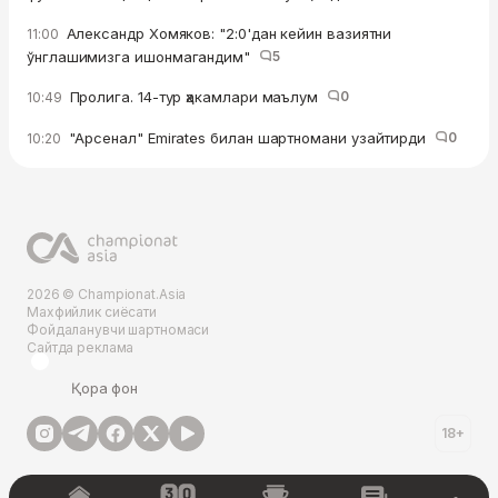
Александр Хомяков: "2:0'дан кейин вазиятни
11:00
ўнглашимизга ишонмагандим"
5
Пролига. 14-тур ҳакамлари маълум
0
10:49
"Арсенал" Emirates билан шартномани узайтирди
0
10:20
2026 © Championat.Asia
Махфийлик сиёсати
Фойдаланувчи шартномаси
Сайтда реклама
Қора фон
18+