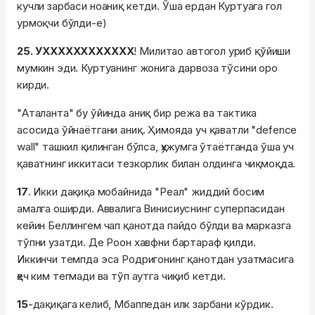
кучли зарбаси ноаниқ кетди. Ўша ердан Куртуага гол
урмоқчи бўлди-е)
25. УХХХХХХХХХХХХ
! Милитао автогол уриб қўйиши
мумкин эди. Куртуанинг жонига дарвоза тўсини оро
кирди.
"Аталанта" бу ўйинда аниқ бир режа ва тактика
асосида ўйнаётгани аниқ. Ҳимояда уч қаватли "defence
wall" ташкил қилинган бўлса, ҳужумга ўтаётганда ўша уч
қаватнинг иккитаси тезкорлик билан олдинга чиқмоқда.
17
. Икки дақиқа мобайнида "Реал" жиддий босим
амалга оширди. Аввалига Винисиуснинг суперпасидан
кейин Беллингем чап қанотда пайдо бўлди ва марказга
тўпни узатди. Де Роон хавфни бартараф қилди.
Иккинчи темпда эса Родригонинг қанотдан узатмасига
ҳеч ким тегмади ва тўп аутга чиқиб кетди.
15
-дақиқага келиб, Мбаппедан илк зарбани кўрдик.