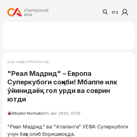
O'z
/
Бош саҳифа
Янгиликлар
"Реал Мадрид" – Европа
Суперкубоги соҳиби! Мбаппе илк
ўйинидаёқ гол урди ва соврин
ютди
Mirjalol Normatov
15 авг 2024, 01:50
"Реал Мадрид" ва "Аталанта" УЕФА Суперкубоги
учун баҳс олиб боришмоқда.