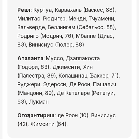
Реал:
Куртуа, Карвахаль (Васкес, 88),
Милитао, Рюдигер, Менди, Тчуамени,
Вальверде, Беллингем (Себальос, 88),
Родриго (Модрич, 76), Мбаппе (Диас,
83), Винисиус (Гюлер, 88)
Аталанта
: Муссо, Дзаппакоста
(Годфри, 63), Джимсити, Хин
(Палестра, 89), Колашинац (Баккер, 71),
Руджери, Эдерсон, Де Роон, Пашалич
(Манцони, 89), Де Кетеларе (Ретегуи,
63), Лукман
Огоҳлантириш
: де Роон (10), Винисиус
(42), Жимсити (64).