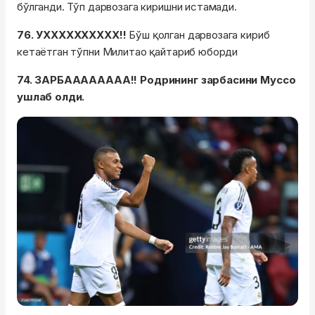
бўлганди. Тўп дарвозага киришни истамади.
76. УХХХХХХХХХХ!!
Бўш қолган дарвозага кириб
кетаётган тўпни Милитао қайтариб юборди
74. ЗАРБАААААААА!! Родрининг зарбасини Муссо
ушлаб олди.