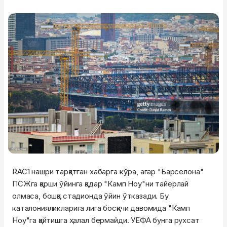
RAC1 нашри тарқатган хабарга кўра, агар "Барселона"
ПСЖга қарши ўйинга қадар "Камп Ноу"ни тайёрлай
олмаса, бошқа стадионда ўйин ўтказади. Бу
каталонияликларига лига босқичи давомида "Камп
Ноу"га қайтишга ҳалал бермайди. УЕФА бунга рухсат