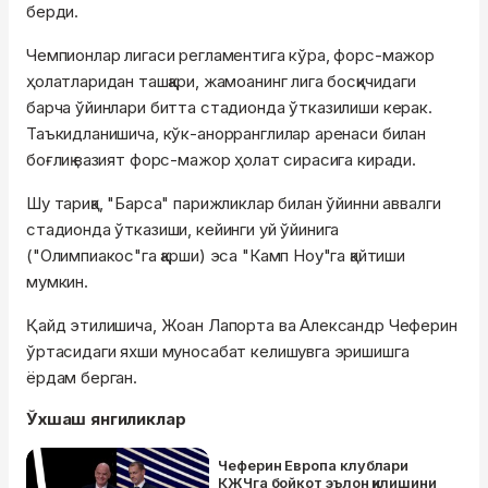
берди.
Чемпионлар лигаси регламентига кўра, форс-мажор
ҳолатларидан ташқари, жамоанинг лига босқичидаги
барча ўйинлари битта стадионда ўтказилиши керак.
Таъкидланишича, кўк-анорранглилар аренаси билан
боғлиқ вазият форс-мажор ҳолат сирасига киради.
Шу тариқа, "Барса" парижликлар билан ўйинни аввалги
стадионда ўтказиши, кейинги уй ўйинига
("Олимпиакос"га қарши) эса "Камп Ноу"га қайтиши
мумкин.
Қайд этилишича, Жоан Лапорта ва Александр Чеферин
ўртасидаги яхши муносабат келишувга эришишга
ёрдам берган.
Ўхшаш янгиликлар
Чеферин Европа клублари
КЖЧга бойкот эълон қилишини