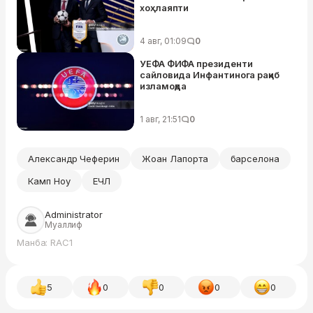
хоҳлаяпти
4 авг, 01:09
0
УЕФА ФИФА президенти
сайловида Инфантинога рақиб
изламоқда
1 авг, 21:51
0
Александр Чеферин
Жоан Лапорта
барселона
Камп Ноу
ЕЧЛ
Administrator
Муаллиф
Манба: RAC1
5
0
0
0
0