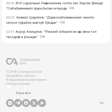
ЕЧЛ саралаши. Раҳмоналиев голли пас берган ўйинда
00:19
"Сабаҳ" минимал фарқ билан ютқазди
0
Азамат Шарипов: "Дарвозабонимизнинг иккита
00:02
хатоси туфайли мағлуб бўлдик"
0
Асрор Алиқулов: "Ўтказиб юборилган ҳар икки гол
23:41
тасодифга ўхшади"
0
2026 © Championat.Asia
Махфийлик сиёсати
Фойдаланувчи шартномаси
Сайтда реклама
Қора фон
18+