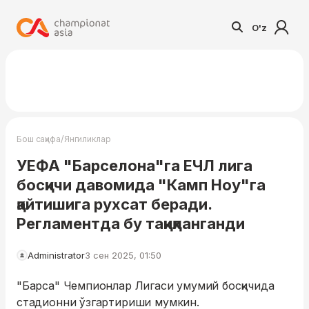
O'z
/
Бош саҳифа
Янгиликлар
УЕФА "Барселона"га EЧЛ лига
босқичи давомида "Камп Ноу"га
қайтишига рухсат беради.
Регламентда бу тақиқланганди
Administrator
3 сен 2025, 01:50
"Барса" Чемпионлар Лигаси умумий босқичида
стадионни ўзгартириши мумкин.