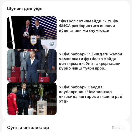
Шунингдек ўқинг
"Футбол сотилмайди!" - УЕФА
ФИФА раҳбариятига ишончи
йўқолганини маълум қилди
УЕФА раҳбари: "Қишдаги жаҳон
чемпионати футболга фойда
келтирмади. Уни такрорлашни
кўриб чиқиш тўғри қарор
бўлмайди"
УEФА раҳбари Саудия
клубларининг Чемпионлар
лигасида иштирок этишини рад
этди
Сўнгги янгиликлар
Барча ›