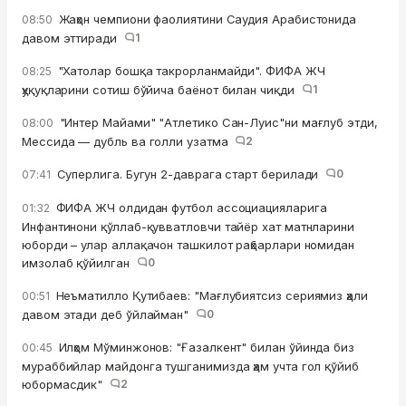
Жаҳон чемпиони фаолиятини Саудия Арабистонида
08:50
давом эттиради
1
"Хатолар бошқа такрорланмайди". ФИФА ЖЧ
08:25
ҳуқуқларини сотиш бўйича баёнот билан чиқди
1
"Интер Майами" "Атлетико Сан-Луис"ни мағлуб этди,
08:00
Мессида — дубль ва голли узатма
2
Суперлига. Бугун 2-даврага старт берилади
0
07:41
ФИФА ЖЧ олдидан футбол ассоциацияларига
01:32
Инфантинони қўллаб-қувватловчи тайёр хат матнларини
юборди – улар аллақачон ташкилот раҳбарлари номидан
имзолаб қўйилган
0
Неъматилло Қутибаев: "Мағлубиятсиз сериямиз ҳали
00:51
давом этади деб ўйлайман"
0
Илҳом Мўминжонов: "Ғазалкент" билан ўйинда биз
00:45
мураббийлар майдонга тушганимизда ҳам учта гол қўйиб
юбормасдик"
2