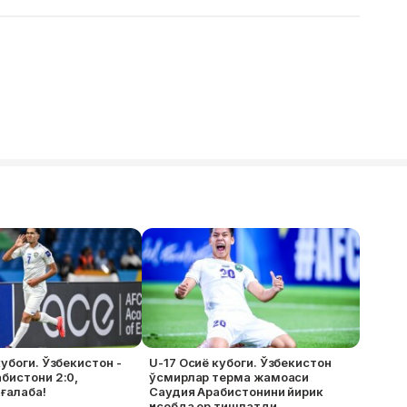
кубоги. Ўзбекистон -
U-17 Осиё кубоги. Ўзбекистон
бистони 2:0,
ўсмирлар терма жамоаси
ғалаба!
Саудия Арабистонини йирик
ҳисобда ер тишлатди