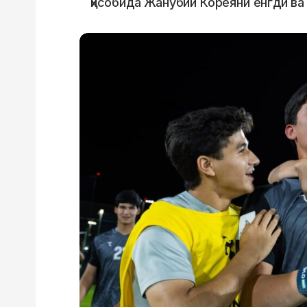
ҳисобида Жанубий Кореяни енгди ва