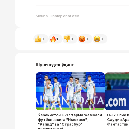
Манба: Championat.asia
3
1
0
0
0
Шунингдек ўқинг
Ўзбекистон U-17 терма жамоаси
U-17 Осиё 
футболчисига "Ньюкасл",
Саудия Ара
"Рапид" ва "Страсбур"
Фантастик 
қизиқмоқда!