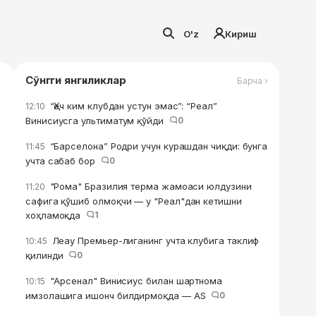
O'z
Кириш
Сўнгги янгиликлар
Барча ›
“Ҳеч ким клубдан устун эмас”: “Реал”
12:10
Винисиусга ультиматум қўйди
0
“Барселона” Родри учун курашдан чиқди: бунга
11:45
учта сабаб бор
0
"Рома" Бразилия терма жамоаси юлдузини
11:20
сафига қўшиб олмоқчи — у "Реал"дан кетишни
хоҳламоқда
1
Леау Премьер-лиганинг учта клубига таклиф
10:45
қилинди
0
"Арсенал" Винисиус билан шартнома
10:15
имзолашига ишонч билдирмоқда — AS
0