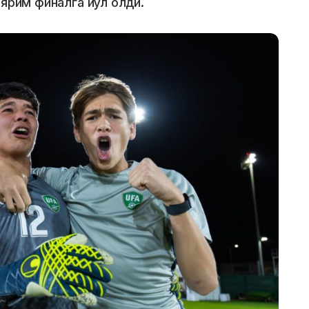
 ярим финалга йўл олди.