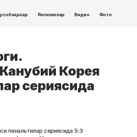
усобақалар
Янгиликлар
Видео
Фото
оги.
 Жанубий Корея
лар сериясида
си пенальтилар сериясида 5:3