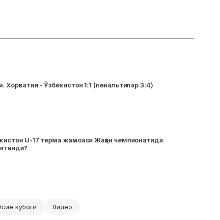
. Хорватия - Ўзбекистон 1:1 (пенальтилар 3:4)
екистон U-17 терма жамоаси Жаҳон чемпионатида
нгганди?
Осиё кубоги
Видео