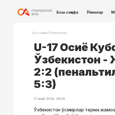
Бош саҳифа
Ўйинлар
М
/
Бош саҳифа
Янгиликлар
U-17 Осиё Куб
Ўзбекистон -
2:2 (пенальти
5:3)
17 май 2026, 08:55
Ўзбекистон ўсмирлар терма жамоа