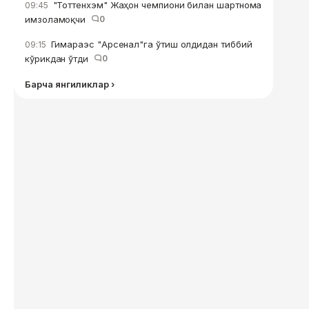
"Тоттенхэм" Жаҳон чемпиони билан шартнома
09:45
имзоламоқчи
0
Гимараэс "Арсенал"га ўтиш олдидан тиббий
09:15
кўрикдан ўтди
0
Барча янгиликлар ›