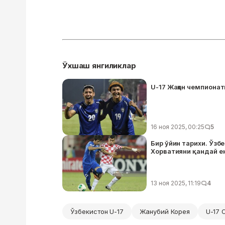
Ўхшаш янгиликлар
U-17 Жаҳон чемпионати
16 ноя 2025, 00:25
5
Бир ўйин тарихи. Ўзб
Хорватияни қандай е
13 ноя 2025, 11:19
4
Ўзбекистон U-17
Жанубий Корея
U-17 