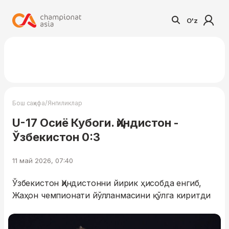
O'z
/
Бош саҳифа
Янгиликлар
U-17 Осиё Кубоги. Ҳиндистон -
Ўзбекистон 0:3
11 май 2026, 07:40
Ўзбекистон Ҳиндистонни йирик ҳисобда енгиб,
Жаҳон чемпионати йўлланмасини қўлга киритди