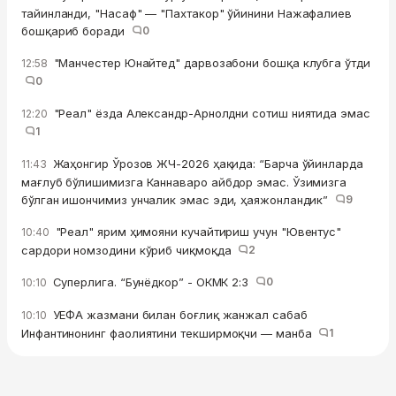
тайинланди, "Насаф" — "Пахтакор" ўйинини Нажафалиев
бошқариб боради
0
"Манчестер Юнайтед" дарвозабони бошқа клубга ўтди
12:58
0
"Реал" ёзда Александр-Арнолдни сотиш ниятида эмас
12:20
1
Жаҳонгир Ўрозов ЖЧ-2026 ҳақида: “Барча ўйинларда
11:43
мағлуб бўлишимизга Каннаваро айбдор эмас. Ўзимизга
бўлган ишончимиз унчалик эмас эди, ҳаяжонландик”
9
"Реал" ярим ҳимояни кучайтириш учун "Ювентус"
10:40
сардори номзодини кўриб чиқмоқда
2
Суперлига. “Бунёдкор” - ОКМК 2:3
0
10:10
УЕФА жазмани билан боғлиқ жанжал сабаб
10:10
Инфантинонинг фаолиятини текширмоқчи — манба
1