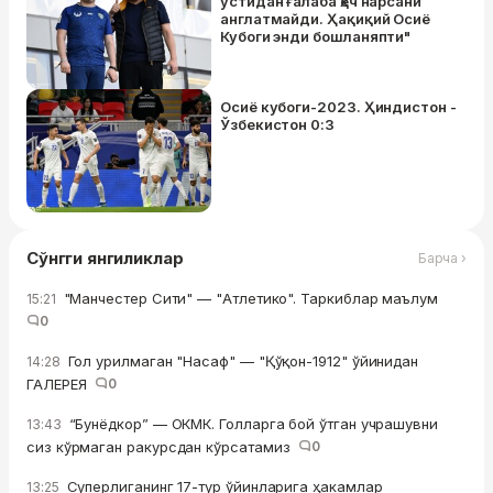
устидан ғалаба ҳеч нарсани
англатмайди. Ҳақиқий Осиё
Кубоги энди бошланяпти"
Осиё кубоги-2023. Ҳиндистон -
Ўзбекистон 0:3
Сўнгги янгиликлар
Барча ›
"Манчестер Сити" — "Атлетико". Таркиблар маълум
15:21
0
Гол урилмаган "Насаф" — "Қўқон-1912" ўйинидан
14:28
ГАЛЕРЕЯ
0
“Бунёдкор” — ОКМК. Голларга бой ўтган учрашувни
13:43
сиз кўрмаган ракурсдан кўрсатамиз
0
Суперлиганинг 17-тур ўйинларига ҳакамлар
13:25