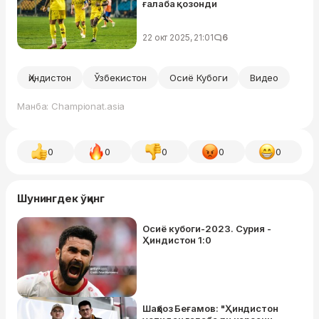
ғалаба қозонди
22 окт 2025, 21:01
6
Ҳиндистон
Ўзбекистон
Осиё Кубоги
Видео
Манба: Championat.asia
0
0
0
0
0
Шунингдек ўқинг
Осиё кубоги-2023. Сурия -
Ҳиндистон 1:0
Шаҳбоз Беғамов: "Ҳиндистон