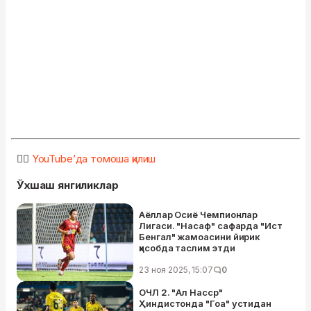
👉🏻
YouTube’да томоша қилиш
Ўхшаш янгиликлар
Аёллар Осиё Чемпионлар
Лигаси. "Насаф" сафарда "Ист
Бенгал" жамоасини йирик
ҳисобда таслим этди
23 ноя 2025, 15:07
0
ОЧЛ 2. "Ал Насср"
Ҳиндистонда "Гоа" устидан