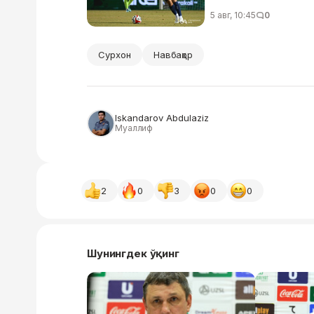
5 авг, 10:45
0
Сурхон
Навбаҳор
Iskandarov Abdulaziz
Муаллиф
2
0
3
0
0
Шунингдек ўқинг