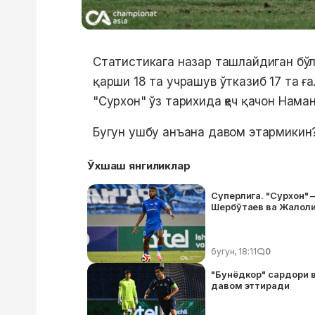
Статистикага назар ташлайдиган бўл
қарши 18 та учрашув ўтказиб 17 та ға
"Сурхон" ўз тарихида ҳеч қачон Нама
Бугун ушбу анъана давом этармикин
Ўхшаш янгиликлар
Суперлига. "Сурхон" 
Шербўтаев ва Жалол
бугун, 18:11
0
"Бунёдкор" сардори 
давом эттиради