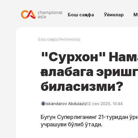
Бош саҳифа
Ўйинлар
М
/
Бош саҳифа
Янгиликлар
"Сурхон" Нам
ғалабага эриш
биласизми?
Iskandarov Abdulaziz
12 сен 2025, 10:44
Бугун Суперлиганинг 21-туридан ўри
учрашуви бўлиб ўтади.