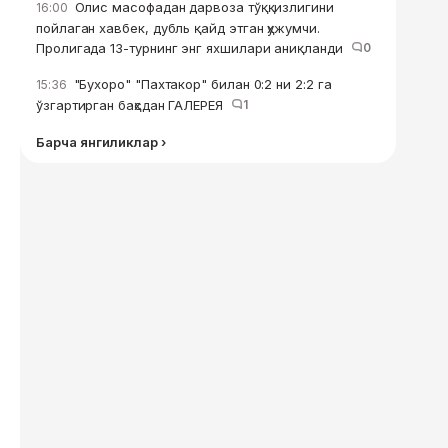
Олис масофадан дарвоза тўққизлигини
16:00
пойлаган хавбек, дубль қайд этган ҳужумчи.
Пролигада 13-турнинг энг яхшилари аниқланди
0
"Бухоро" "Пахтакор" билан 0:2 ни 2:2 га
15:36
ўзгартирган баҳсдан ГАЛЕРЕЯ
1
Барча янгиликлар ›