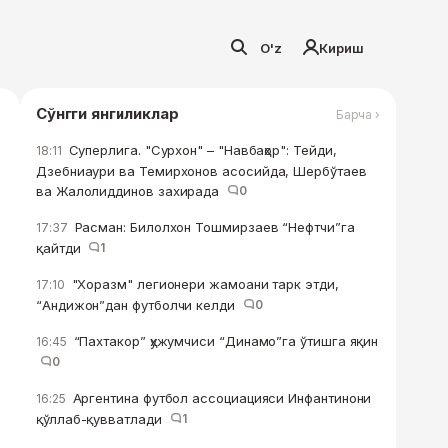
O'z
Кириш
Сўнгги янгиликлар
Барча ›
Суперлига. "Сурхон" – "Навбаҳор": Тейди,
18:11
Дзебниаури ва Темирхонов асосийда, Шербўтаев
ва Жалолиддинов захирада
0
Расман: Билолхон Тошмирзаев “Нефтчи”га
17:37
қайтди
1
"Хоразм" легионери жамоани тарк этди,
17:10
“Андижон”дан футболчи келди
0
“Пахтакор” ҳужумчиси “Динамо”га ўтишга яқин
16:45
0
Аргентина футбол ассоциацияси Инфантинони
16:25
қўллаб-қувватлади
1