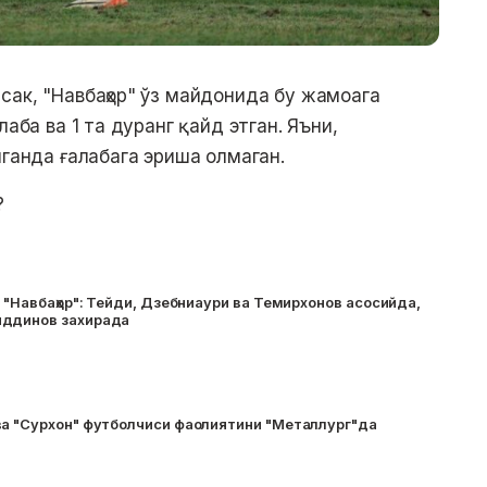
сак, "Навбаҳор" ўз майдонида бу жамоага
лаба ва 1 та дуранг қайд этган. Яъни,
нганда ғалабага эриша олмаган.
?
– "Навбаҳор": Тейди, Дзебниаури ва Темирхонов асосийда,
иддинов захирада
ва "Сурхон" футболчиси фаолиятини "Металлург"да