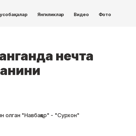
усобақалар
Янгиликлар
Видео
Фото
анганда нечта
ганини
н олган "Навбаҳор" - "Сурхон"