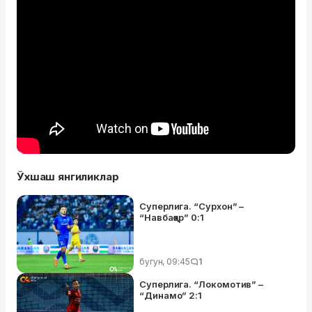
Ўхшаш янгиликлар
Суперлига. “Сурхон” –
“Навбаҳор” 0:1
бугун, 09:45
1
Суперлига. “Локомотив” –
“Динамо” 2:1