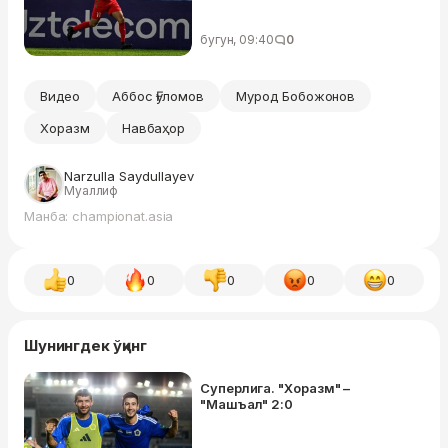
бугун, 09:40
0
Видео
Аббос Ғуломов
Мурод Бобожонов
Хоразм
Навбаҳор
Narzulla Saydullayev
Муаллиф
Манба: championat.asia
0
0
0
0
0
Шунингдек ўқинг
Суперлига. "Хоразм" –
"Машъал" 2:0