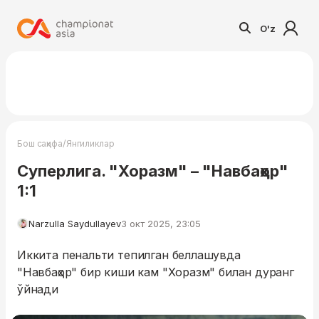
O'z
/
Бош саҳифа
Янгиликлар
Суперлига. "Хоразм" – "Навбаҳор"
1:1
Narzulla Saydullayev
3 окт 2025, 23:05
Иккита пенальти тепилган беллашувда
"Навбаҳор" бир киши кам "Хоразм" билан дуранг
ўйнади