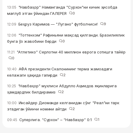
"Навбаҳор" Наманганда "Сурхон"ни кичик ҳисобда
13:05
мағлуб этган ўйиндан ГАЛЕРЕЯ
0
Беҳруз Каримов — "Лугано" футболчиси!
9
12:09
"Тоттенхэм" Рафиньяни мақсад қилганди. Бразилиялик
12:06
бунга ўз жавобини берди
0
"Атлетико" Серлотни 40 миллион еврога сотишга тайёр
11:21
0
АФА президенти Скалонининг терма жамоадаги
10:40
келажаги ҳақида гапирди
2
"Навбаҳор" мухлиси Абдулло Аҳмедов яқинларига
10:25
ҳамдардлик билдирамиз
2
Инсайдер Диоманде келганидан сўнг "Реал"ни тарк
10:00
этадиган ўйинчи номини айтди
2
Суперлига. “Сурхон” – “Навбаҳор” 0:1
1
09:45