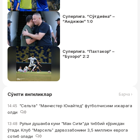
Суперлига. “Сўғдиёна” –
“Андижон” 1:0
Суперлига. “Пахтакор” –
“Бухоро” 2:2
Сўнгги янгиликлар
Барча ›
"Сельта" “Манчестер Юнайтед” футболчисини ижарага
14:45
олди
0
Рульи душанба куни "Ман Сити"да тиббий кўрикдан
13:48
ўтади. Клуб "Марсель” дарвозабонини 3,5 миллион еврога
сотиб олади
0