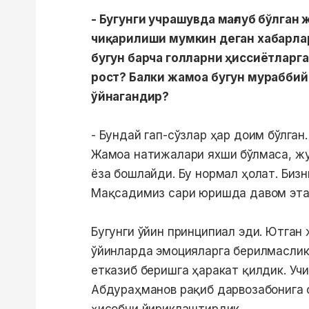
- Бугунги учрашувда мағлуб бўлга
чиқарилиши мумкин деган хабарлар
бугун барча голларни ҳиссиётларг
рост? Балки жамоа бугун мураббий
ўйнагандир?
- Бундай гап-сўзлар ҳар доим бўлган
Жамоа натижалари яхши бўлмаса, ж
ёза бошлайди. Бу нормал ҳолат. Бизн
Мақсадимиз сари юришда давом этам
Бугунги ўйин принципиал эди. Ютган
ўйинларда эмоцияларга берилмаслик
етказиб беришга ҳаракат қилдик. Учи
Абдураҳманов рақиб дарвозабонига о