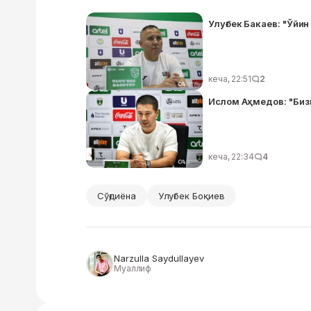
Улуғбек Бакаев: "Ўйи
кеча, 22:51
2
Ислом Аҳмедов: "Биз
кеча, 22:34
4
Сўғдиёна
Улуғбек Боқиев
Narzulla Saydullayev
Муаллиф