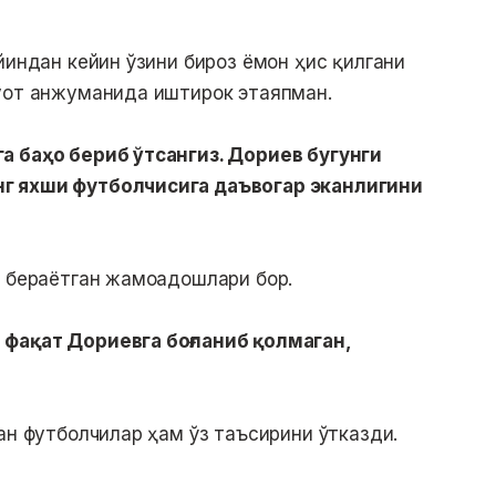
йиндан кейин ўзини бироз ёмон ҳис қилгани
буот анжуманида иштирок этаяпман.
а баҳо бериб ўтсангиз. Дориев бугунги
г яхши футболчисига даъвогар эканлигини
б бераётган жамоадошлари бор.
 фақат Дориевга боғланиб қолмаган,
ан футболчилар ҳам ўз таъсирини ўтказди.