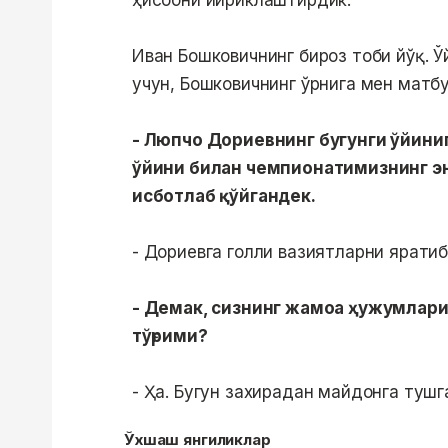
ҳисобни йириклаштирдик.
Иван Бошковичнинг бироз тоби йўқ. Ў
учун, Бошковичнинг ўрнига мен мат
- Люпчо Дориевнинг бугунги ўйиниг
ўйини билан чемпионатимизнинг эн
исботлаб қўйгандек.
- Дориевга голли вазиятларни ярати
- Демак, сизнинг жамоа ҳужумлари
тўғрими?
- Ҳа. Бугун захирадан майдонга тушг
Ўхшаш янгиликлар