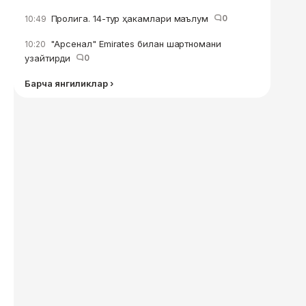
Пролига. 14-тур ҳакамлари маълум
0
10:49
"Арсенал" Emirates билан шартномани
10:20
узайтирди
0
Барча янгиликлар ›