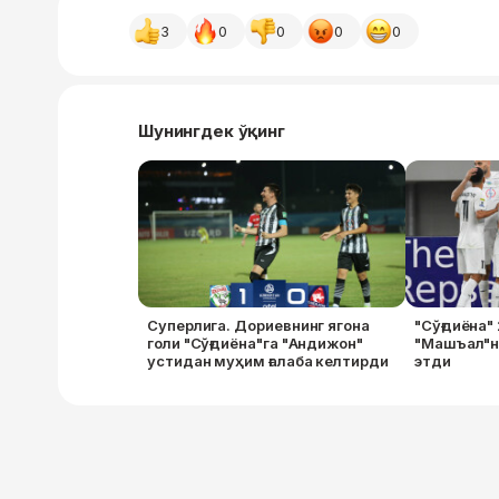
3
0
0
0
0
Шунингдек ўқинг
Суперлига. Дориевнинг ягона
"Сўғдиёна"
голи "Сўғдиёна"га "Андижон"
"Машъал"н
устидан муҳим ғалаба келтирди
этди