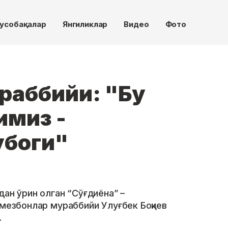
усобақалар
Янгиликлар
Видео
Фото
раббийи: "Бу
имиз -
убоги"
дан ўрин олган “Сўғдиёна” –
 мезбонлар мураббийи Улуғбек Боқиев
.