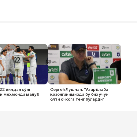
 22 йилдан сўнг
Сергей Лушчан: "Агар ғалаба
и меҳмонда мағлуб
қозонганимизда бу биз учун
олти очкога тенг бўларди"