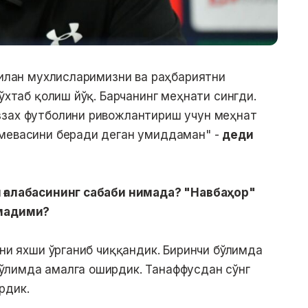
 билан мухлисларимизни ва раҳбариятни
тўхтаб қолиш йўқ. Барчанинг меҳнати сингди.
ззах футболини ривожлантириш учун меҳнат
 мевасини беради деган умиддаман" -
деди
 ғалабасининг сабаби нимада? "Навбаҳор"
лмадими?
ини яхши ўрганиб чиққандик. Биринчи бўлимда
ўлимда амалга оширдик. Танаффусдан сўнг
рдик.