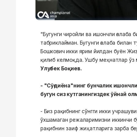
"Бугунги чиройли ва ишончли ғалаба
табриклайман. Бугунги ғалаба билан 
Бошкович икки ярим йилдан буён Жи
қилиб келмоқда. Ушбу меҳнатлар ўз
Улуғбек Боқиев.
- "Сўғдиёна"нинг бунчалик ишончли
бугун сиз кутганингиздек ўйнай о
- Биз рақибнинг сўнгги икки учрашув
ўхшамаган режаларимизни иккинчи б
рақибнин заиф жиҳатларига зарба бе