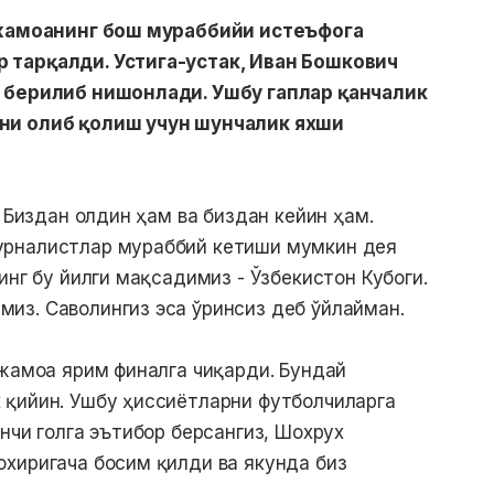
н жамоанинг бош мураббийи истеъфога
 тарқалди. Устига-устак, Иван Бошкович
а берилиб нишонлади. Ушбу гаплар қанчалик
ни олиб қолиш учун шунчалик яхши
. Биздан олдин ҳам ва биздан кейин ҳам.
урналистлар мураббий кетиши мумкин дея
инг бу йилги мақсадимиз - Ўзбекистон Кубоги.
из. Саволингиз эса ўринсиз деб ўйлайман.
 жамоа ярим финалга чиқарди. Бундай
 қийин. Ушбу ҳиссиётларни футболчиларга
нчи голга эътибор берсангиз, Шохрух
хиригача босим қилди ва якунда биз