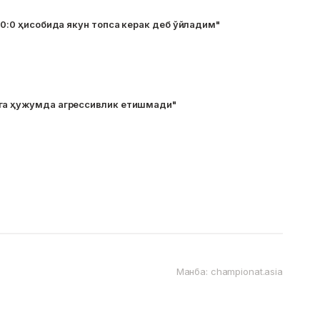
н 0:0 ҳисобида якун топса керак деб ўйладим"
га ҳужумда агрессивлик етишмади"
Манба: championat.asia