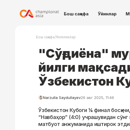
Бош саҳифа
Ўйинлар
М
/
Бош саҳифа
Янгиликлар
"Сўғдиёна" му
йилги мақсад
Ўзбекистон К
Narzulla Saydullayev
26 авг 2025, 11:46
Ўзбекистон Кубоги ¼ финал босқичи
“Навбаҳор” (4:0) учрашувидан сўнг
матбуот анжуманида иштирок этди