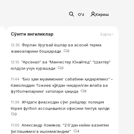
O'z
Кириш
Сўнгги янгиликлар
Барча ›
Форлан Уругвай ёшлар ва асосий терма
12:35
жамоаларини бошқаради
0
“Арсенал” ва “Манчестер Юнайтед” “Шахтёр”
12:10
юлдузи учун курашади
0
"Биз ҳам муаммонинг сабабини қидиряпмиз" –
11:44
Камолиддин Тожиев қўлдан чиқарилган ғалаба ва
футболчиларнинг хатолари ҳақида
6
ЖЧдаги фиаскодан сўнг рейдлар: полиция
11:36
Корея футбол ассоциацияси офисини тинтув қилди
0
Александр Хомяков: "2:0'дан кейин вазиятни
11:00
ўнглашимизга ишонмагандим"
4