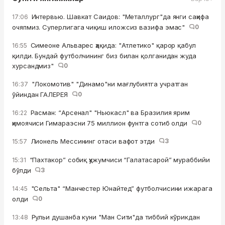
Интервью. Шавкат Саидов: "Металлург"да янги саҳифа
17:06
очяпмиз. Суперлигага чиқиш иложсиз вазифа эмас"
0
Симеоне Альварес ҳақида: "Атлетико" қарор қабул
16:55
қилди. Бундай футболчининг биз билан қолганидан жуда
хурсандмиз"
0
"Локомотив" "Динамо"ни мағлубиятга учратган
16:37
ўйиндан ГАЛЕРЕЯ
0
Расман: “Арсенал" "Ньюкасл" ва Бразилия ярим
16:22
ҳимоячиси Гимараэсни 75 миллион фунтга сотиб олди
0
Лионель Мессининг отаси вафот этди
3
15:57
“Пахтакор” собиқ ҳужумчиси “Галатасарой” мураббийи
15:31
бўлди
3
"Сельта" “Манчестер Юнайтед” футболчисини ижарага
14:45
олди
0
Рульи душанба куни "Ман Сити"да тиббий кўрикдан
13:48