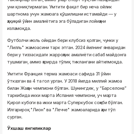
уни қониқтирмаган. Умтити фақат бир неча ойлик
шартнома учун жамоага қўшилишни истамайди — у
ҳақиқий ўйин амалиётига эга бўладиган лойиҳани
изламоқда.
Футболчи июль ойидан бери клубсиз қолган, чунки у
"Лилль" жамоасини тарк этган. 2024 йилнинг январидан
бери у тиззасидаги жарроҳлик амалиёти сабаб майдонга
тушмаган, аммо ҳозирда тўлиқ тиклангани айтилмоқда.
Умтити Франция терма жамоаси сафида 31 ўйин
ўтказган ва 4 та гол урган. У 2018 йилда миллий жамоа
билан Жаҳон чемпиони бўлган. Шунингдек, у “Барселона”
таркибида икки марта Испания чемпиони, уч марта
Қирол кубоги ва икки марта Суперкубок соҳиби бўлган.
Илгарироқ "Лион" ва "Лечче" жамоаларида ҳам тўп
сурган.
Ўхшаш янгиликлар