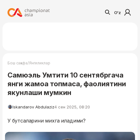
O'z
/
Бош саҳифа
Янгиликлар
Самюэль Умтити 10 сентябргача
янги жамоа топмаса, фаолиятини
якунлаши мумкин
Iskandarov Abdulaziz
4 сен 2025, 08:20
У бутсаларини михга иладими?