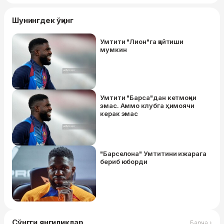
Шунингдек ўқинг
Умтити "Лион"га қайтиши
мумкин
Умтити "Барса"дан кетмоқчи
эмас. Аммо клубга ҳимоячи
керак эмас
"Барселона" Умтитини ижарага
бериб юборди
Сўнгги янгиликлар
Барча ›