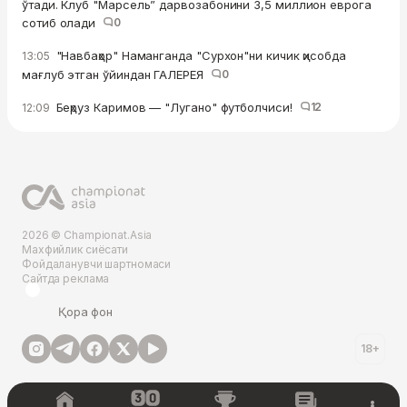
ўтади. Клуб "Марсель” дарвозабонини 3,5 миллион еврога
сотиб олади
0
"Навбаҳор" Наманганда "Сурхон"ни кичик ҳисобда
13:05
мағлуб этган ўйиндан ГАЛЕРЕЯ
0
Беҳруз Каримов — "Лугано" футболчиси!
12
12:09
2026 © Championat.Asia
Махфийлик сиёсати
Фойдаланувчи шартномаси
Сайтда реклама
Қора фон
18+