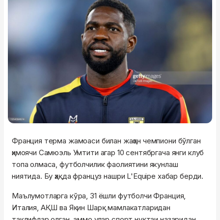
Франция терма жамоаси билан жаҳон чемпиони бўлган
ҳимоячи Самюэль Умтити агар 10 сентябргача янги клуб
топа олмаса, футболчилик фаолиятини якунлаш
ниятида. Бу ҳақда француз нашри L'Equipe хабар берди.
Маълумотларга кўра, 31 ёшли футболчи Франция,
Италия, АҚШ ва Яқин Шарқ мамлакатларидан
таклифлар олган, аммо улар спорт нуқтаи назаридан