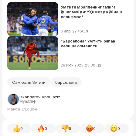
Умтити Мбаппенинг гапига
қўшилмайди: "Ҳимояда ўйнаш
осон эмас"
6 апр, 22:45
0
"Барселона" Умтити билан
келиша олмаяпти
28 июн 2023, 23:30
2
Самюэль Умтити
барселона
Iskandarov Abdulaziz
Муаллиф
Манба: L'Equipe
0
0
5
0
0