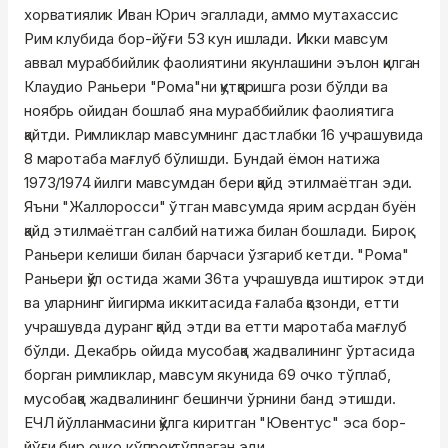
хорватиялик Иван Юрич эгаллади, аммо мутахассис
Рим клубида бор-йўғи 53 кун ишлади. Икки мавсум
аввал мураббийлик фаолиятини якунлашини эълон қилган
Клаудио Раньери "Рома"ни қутқаришга рози бўлди ва
ноябрь ойидан бошлаб яна мураббийлик фаолиятига
қайтди. Римликлар мавсумнинг дастлабки 16 учрашувида
8 маротаба мағлуб бўлишди. Бундай ёмон натижа
1973/1974 йилги мавсумдан бери қайд этилмаётган эди.
Яъни "Жаллоросси" ўтган мавсумда ярим асрдан буён
қайд этилмаётган салбий натижа билан бошлади. Бироқ
Раньери келиши билан барчаси ўзгариб кетди. "Рома"
Раньери қўл остида жами 36та учрашувда иштирок этди
ва уларнинг йигирма иккитасида ғалаба қозонди, етти
учрашувда дуранг қайд этди ва етти маротаба мағлуб
бўлди. Декабрь ойида мусобақа жадвалининг ўртасида
борган римликлар, мавсум якунида 69 очко тўплаб,
мусобақа жадвалининг бешинчи ўрнини банд этишди.
ЕЧЛ йўлланмасини қўлга киритган "Ювентус" эса бор-
йўғи бир очко кўпроқ тўплаган эди.