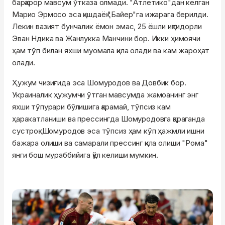
барқарор мавсум ўтказа олмади. "Атлетико"дан келган
Марио Эрмосо эса қишдаёқ "Байер"га ижарага берилди.
Лекин вазият бунчалик ёмон эмас, 25 ёшли иқтидорли
Эван Ндика ва Жанлукка Манчини бор. Икки ҳимоячи
ҳам тўп билан яхши муомала қила олади ва кам жароҳат
олади.
Ҳужум чизиғида эса Шомуродов ва Довбик бор.
Украиналик ҳужумчи ўтган мавсумда жамоанинг энг
яхши тўпурари бўлишига қарамай, тўпсиз кам
ҳаракатланиши ва прессингда Шомуродовга қараганда
сустроқ. Шомуродов эса тўпсиз ҳам кўп ҳажмли ишни
бажара олиши ва самарали прессинг қила олиши "Рома"
янги бош мураббийига қўл келиши мумкин.