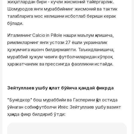
жиҳатлардан бири - кучли жисмоний тайёргарлик.
Шомуродов янги мураббийнинг жисмоний ва тактик
талабларига мос келишини исботлаб бериши керак
бўлади.
Италиянинг Calcio in Pillole нашри маълум қилишича,
римликларнинг янги устози 27 ёшли украиналик
ҳужумчига ишонч билдирмаяпти. Таъкидланишича,
мураббий ҳужум чизиғи футболчиларидан кўпроқ
ҳаракатчанлик ва прессингда фаолликни истайди.
Зейтуллаев ушбу ҳолат бўйича қандай фикрда
"Бунёдкор" бош мураббийи ва Гасперини қўл остида
ўйнаган собиқ футболчи Илёс Зейтуллаев ушбу вазият
ҳақида фикр билдириб ўтди: