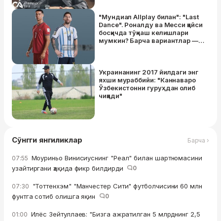
"Мундиал Allplay билан": "Last
Dance". Роналду ва Месси қайси
босқичда тўқнаш келишлари
мумкин? Барча вариантлар —
ҳатто финалда кўришиш
имконияти ҳам бор!
Украинанинг 2017 йилдаги энг
яхши мураббийи: "Каннаваро
Ўзбекистонни гуруҳдан олиб
чиқади"
Сўнгги янгиликлар
Барча ›
Моуриньо Винисиуснинг "Реал" билан шартномасини
07:55
узайтиргани ҳақида фикр билдирди
0
"Тоттенхэм" "Манчестер Сити" футболчисини 60 млн
07:30
фунтга сотиб олишга яқин
0
Илёс Зейтуллаев: "Бизга ажратилган 5 млрднинг 2,5
01:00