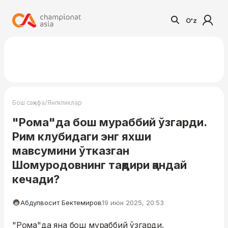
O'z
/
Бош саҳифа
Янгиликлар
"Рома"да бош мураббий ўзгарди.
Рим клубидаги энг яхши
мавсумини ўтказган
Шомуродовнинг тақдири қандай
кечади?
Абдулвосит Бектемиров
19 июн 2025, 20:53
"Рома"да яна бош мураббий ўзгарди.