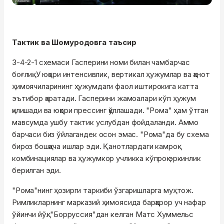
Тактик ва Шомуродовга таъсир
3-4-2-1 схемаси Гасперини номи билан чамбарчас
боғлиқ. У юқори интенсивлик, вертикал ҳужумлар ва қанот
ҳимоячиларининг ҳужумдаги фаол иштирокига катта
эътибор қаратади. Гасперини жамоалари кўп ҳужум
қилишади ва юқори прессинг қўллашади. "Рома" ҳам ўтган
мавсумда ушбу тактик услубдан фойдаланди. Аммо
барчаси биз ўйлагандек осон эмас. "Рома"да бу схема
бироз бошқача ишлар эди. Қанотлардаги камроқ
комбинациялар ва ҳужумкор учликка кўпроқ эркинлик
берилган эди.
"Рома"нинг ҳозирги таркиби ўзгаришларга муҳтож.
Римликларнинг марказий ҳимоясида барқарор уч нафар
ўйинчи йўқ. "Борруссия"дан келган Матс Хуммельс