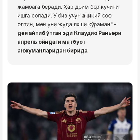
жамоага беради. Ҳар доим бор кучини
ишга солади. У биз учун ҳақиқий соф
олтин, мен уни жуда яхши кўраман"
-
дея айтиб ўтган эди Клаудио Раньери
апрель ойидаги матбуот
анжуманларидан бирида.