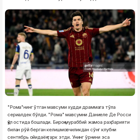
"Рома"нинг ўтган мавсуми худди драммага тўла
сериалдек бўлди. "Рома" мавсумни Даниеле Де Росси
қўл остида бошлади. Бироқ мураббий жамоа раҳбарияти
билан рўй берган келишмовчиликдан сўнг клубни
сентябрь ойидаёқ тарк этди. Унинг ўрнини эса