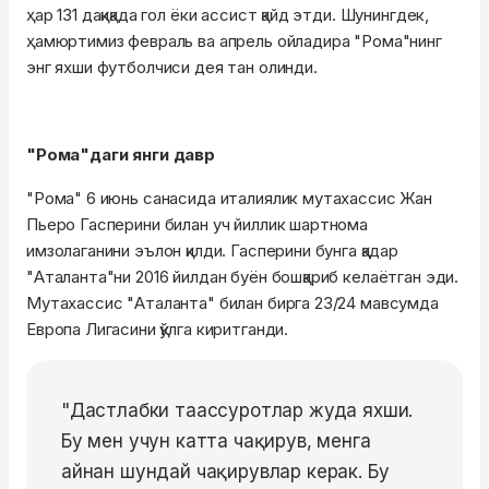
ҳар 131 дақиқада гол ёки ассист қайд этди. Шунингдек,
ҳамюртимиз февраль ва апрель ойладира "Рома"нинг
энг яхши футболчиси дея тан олинди.
"Рома"даги янги давр
"Рома" 6 июнь санасида италиялик мутахассис Жан
Пьеро Гасперини билан уч йиллик шартнома
имзолаганини эълон қилди. Гасперини бунга қадар
"Аталанта"ни 2016 йилдан буён бошқариб келаётган эди.
Мутахассис "Аталанта" билан бирга 23/24 мавсумда
Европа Лигасини қўлга киритганди.
"Дастлабки таассуротлар жуда яхши.
Бу мен учун катта чақирув, менга
айнан шундай чақирувлар керак. Бу