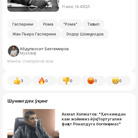
бўлган эди
11 июл, 14:45
1
Гасперини
Рома
"Рома"
Таҳлил
Жан Пьеро Гасперини
Элдор Шомуродов
Абдулвосит Бектемиров
Муаллиф
Манба: championat.asia
3
0
0
0
0
Шунингдек ўқинг
Акмал Холматов: "Ҳеч кимдан
кам жойимиз йўқ. Португалия
фақат Роналдуга боғлиқ эмас"