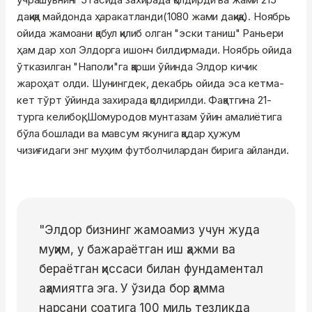
дақиқа майдонда ҳаракатланди(1080 жами дақиқа). Ноябрь
ойида жамоани қабул қилиб олган "эски таниш" Раньери
ҳам дар хол Элдорга ишонч билдирмади. Ноябрь ойида
ўтказилган "Наполи"га қарши ўйинда Элдор кичик
жароҳат олди. Шунингдек, декабрь ойида эса кетма-
кет тўрт ўйинда захирада қолдирилди. Фақатгина 21-
турга келибоқ, Шомуродов мунтазам ўйин амалиётига
бўла бошлади ва мавсум якунига қадар ҳужум
чизиғидаги энг муҳим футболчилардан бирига айланди.
"Элдор бизнинг жамоамиз учун жуда
муҳим, у бажараётган иш ҳажми ва
бераётган ҳиссаси билан фундаментал
аҳамиятга эга. У ўзида бор ҳамма
нарсани соатига 100 миль тезликда