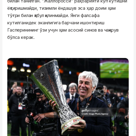
билан танилган. "Жаллоросси" раҳбарияти кўп кутишни
ёқтиришмайди, тизимли ёндашув эса ҳар доим ҳам
тўғри билан қабул қилинмайди. Янги фалсафа
кутилганидек эканлигига барчани ишонтириш
Гасперинининг ўзи учун ҳам асосий синов ва чақирув
бўлса керак.