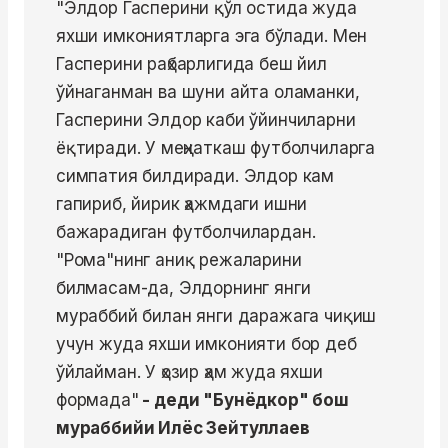
"Элдор Гасперини қўл остида жуда
яхши имкониятларга эга бўлади. Мен
Гасперини раҳбарлигида беш йил
ўйнаганман ва шуни айта оламанки,
Гасперини Элдор каби ўйинчиларни
ёқтиради. У меҳнаткаш футболчиларга
симпатия билдиради. Элдор кам
гапириб, йирик ҳажмдаги ишни
бажарадиган футболчилардан.
"Рома"нинг аниқ режаларини
билмасам-да, Элдорнинг янги
мураббий билан янги даражага чиқиш
учун жуда яхши имконияти бор деб
ўйлайман. У ҳозир ҳам жуда яхши
формада"
- деди "Бунёдкор" бош
мураббийи Илёс Зейтуллаев