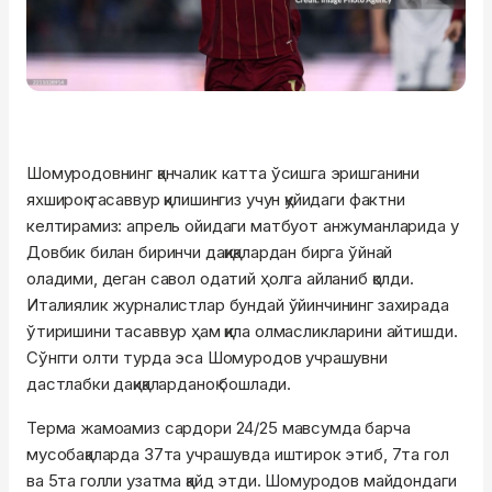
Шомуродовнинг қанчалик катта ўсишга эришганини
яхшироқ тасаввур қилишингиз учун қуйидаги фактни
келтирамиз: апрель ойидаги матбуот анжуманларида у
Довбик билан биринчи дақиқалардан бирга ўйнай
оладими, деган савол одатий ҳолга айланиб қолди.
Италиялик журналистлар бундай ўйинчининг захирада
ўтиришини тасаввур ҳам қила олмасликларини айтишди.
Сўнгги олти турда эса Шомуродов учрашувни
дастлабки дақиқаларданоқ бошлади.
Терма жамоамиз сардори 24/25 мавсумда барча
мусобақаларда 37та учрашувда иштирок этиб, 7та гол
ва 5та голли узатма қайд этди. Шомуродов майдондаги