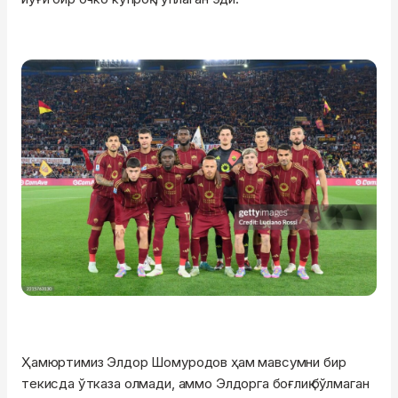
Ҳамюртимиз Элдор Шомуродов ҳам мавсумни бир
текисда ўтказа олмади, аммо Элдорга боғлиқ бўлмаган