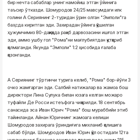
бир нечта сабаблар унинг намойиш этган ўйинига
таъсир ўтказди. Шомуродов 24/25 мавсумдаги илк
голини А Сериянинг 2-туридан ўрин олган "Эмполи"га
баҳсда киритган эди. Захирадан ўйинга қўшилган
ҳужумчимиз 80-дақиқада рақиб дарвозасини ишғол этган
эди, аммо ушбу гол "Рома"ни мағлубиятдан қутқариб
қолмаганди. Якунда "Эмполи" 1:2 ҳисобида ғалаба
қозонганди.
А Сериянинг тўртинчи турига келиб, "Рома" бор-йўғи 3
очко жамғарган эди. Салбий натижалар ва жамоа бош
директори Лина Сулука билан юзага келган можаро
туфайли Де Росси истеъфога чиқарилди. 18 сентябрь
санасида эса Иван Юрич "Рома" бош мураббийи этиб
тайинланди. Айнан Юричнинг жамоага келиши
Шомуродов захирага ўриндиғига михланиб қолишига
сабаб бўлди. Шомуродов Иван Юрич қўл остидаги 12та
учрашувнинг 5тасида захирада қолдирди ва жами 215