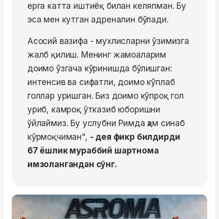
ерга катта иштиёқ билан келяпман. Бу
эса мен кутган адреналин бўлади.
Асосий вазифа - мухлисларни ўзимизга
жалб қилиш. Менинг жамоаларим
доимо ўзгача кўринишда бўлишган:
интенсив ва сифатли, доимо кўплаб
голлар уришган. Биз доимо кўпроқ гол
уриб, камроқ ўтказиб юборишни
ўйлаймиз. Бу услубни Римда ҳам синаб
кўрмоқчиман",
- дея фикр билдирди
67 ёшлик мураббий шартнома
имзолангандан сўнг.