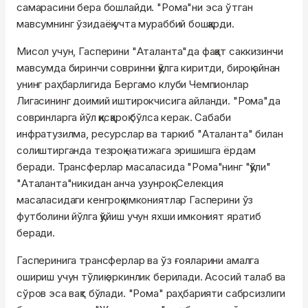
самарасини бера бошлайди. "Рома"ни эса ўтган
мавсумнинг ўзидаёқ учта мураббий бошқарди.
Мисол учун, Гасперини "Аталанта"да фақат саккизинчи
мавсумда биринчи совринни қўлга киритди, бироқ айнан
унинг раҳбарлигида Бергамо клуби Чемпионлар
Лигасининг доимий иштирокчисига айланди. "Рома"да
совринларга йўл қисқароқ бўлса керак. Сабаби
инфратузилма, ресурслар ва таркиб "Аталанта" билан
солиштирганда тезроқ натижага эришишга ёрдам
беради. Трансферлар масаласида "Рома"нинг "қўли"
"Аталанта"никидан анча узунроқ. Селекция
масаласидаги кенгроқ имкониятлар Гасперини ўз
футболини йўлга қўйиш учун яхши имконият яратиб
беради.
Гасперинига трансферлар ва ўз ғояларини амалга
ошириш учун тўлиқ эркинлик берилади. Асосий талаб ва
сўров эса вақт бўлади. "Рома" раҳбарияти сабрсизлиги