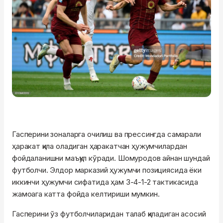
Гасперини зоналарга очилиш ва прессингда самарали
ҳаракат қила оладиган ҳаракатчан ҳужумчилардан
фойдаланишни маъқул кўради. Шомуродов айнан шундай
футболчи. Элдор марказий ҳужумчи позициясида ёки
иккинчи ҳужумчи сифатида ҳам 3-4-1-2 тактикасида
жамоага катта фойда келтириши мумкин.
Гасперини ўз футболчиларидан талаб қиладиган асосий