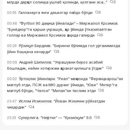
млрди дарҳол солиққа ушлаб қолинди, қолгани эса..."
3
Галлахерга янги даъвогар пайдо бўлди
0
00:55
"Футбол 90 дақиқа ўйналади" – Миржалол Қосимов
00:46
"Бунёдкор"га қарши учрашув, ҳар ўйинда ўтказилаётган
голлар ва Миржамол Қосимов ҳақида гапирди
0
Рўзиқул Бердиев: "Биринчи бўлимда гол урганимизда
00:26
ўйин бошқача кечарди"
5
Андрей Шипилов: "Учрашувни бироз асабий
00:09
бошладик, кейин хотиржам ҳаракат қилишга ўтдик"
0
Ўртоқлик ўйинлари. "Реал" меҳмонда "Ференцварош"ни
00:02
мағлуб этди, ПСЖ ва МЮ дуранг ўйнади, "Юве" "Интер"га
мағлуб бўлди, "Челси" "Милан"ни таслим этди
0
Ислом Исмоилов: "Йован Жокични рўйхатдан
23:47
чиқардик"
4
Суперлига. "Нефтчи" — "Қизилқум" 5:0
0
23:25