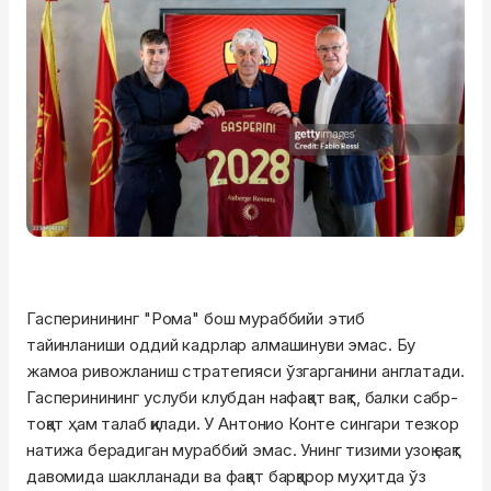
Гасперинининг "Рома" бош мураббийи этиб
тайинланиши оддий кадрлар алмашинуви эмас. Бу
жамоа ривожланиш стратегияси ўзгарганини англатади.
Гасперинининг услуби клубдан нафақат вақт, балки сабр-
тоқат ҳам талаб қилади. У Антонио Конте сингари тезкор
натижа берадиган мураббий эмас. Унинг тизими узоқ вақт
давомида шаклланади ва фақат барқарор муҳитда ўз