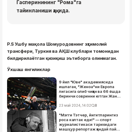
Гасперинининг "Рома"га
тайинланиши ҳақида.
P.S Ушбу мақола Шомуродовнинг эҳтимолий
трансфери, Туркия ва АҚШ клублари томонидан
билдирилаётган қизиқиш эътиборга олинмаган.
Ўхшаш янгиликлар
9 йил "Юве" академиясида
ишлаган, "Женоа"ни Европа
лигасига олиб чиққан ва 66 ёшда
биринчи совринни ютган Жан
Пьеро Гасперини ўзи ким?
23 май 2024, 14:02
8
"Мэгги Тэтчер, йигитларингиз
роса калтак еди!" — спорт
журналистикаси тарихидаги
машҳур репортаж қандай пайдо