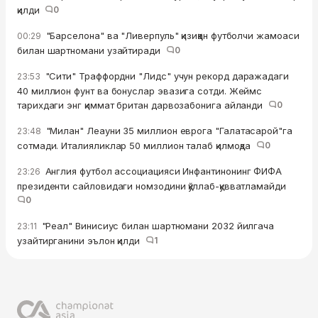
қилди
0
"Барселона" ва "Ливерпуль" қизиққан футболчи жамоаси
00:29
билан шартномани узайтиради
0
"Сити" Траффордни "Лидс" учун рекорд даражадаги
23:53
40 миллион фунт ва бонуслар эвазига сотди. Жеймс
тарихдаги энг қиммат британ дарвозабонига айланди
0
"Милан" Леауни 35 миллион еврога "Галатасарой"га
23:48
сотмади. Италияликлар 50 миллион талаб қилмоқда
0
Англия футбол ассоциацияси Инфантинонинг ФИФА
23:26
президенти сайловидаги номзодини қўллаб-қувватламайди
0
"Реал" Винисиус билан шартномани 2032 йилгача
23:11
узайтирганини эълон қилди
1