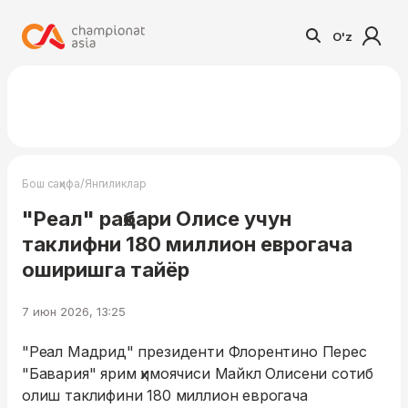
O'z
/
Бош саҳифа
Янгиликлар
"Реал" раҳбари Олисе учун
таклифни 180 миллион еврогача
оширишга тайёр
7 июн 2026, 13:25
"Реал Мадрид" президенти Флорентино Перес
"Бавария" ярим ҳимоячиси Майкл Олисени сотиб
олиш таклифини 180 миллион еврогача