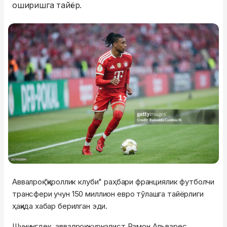
оширишга тайёр.
Аввалроқ “қироллик клуби" раҳбари франциялик футболчи
трансфери учун 150 миллион евро тўлашга тайёрлиги
ҳақида хабар берилган эди.
Шунингдек, аввалроқ журналист Рамон Альварес