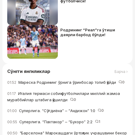
футболчиси!
Родрининг “Реал”га ўтиши
деярли барбод бўлди!
Сўнгги янгиликлар
Барча ›
Мареска Родрининг ўрнига ўринбосар топиб қўйди
0
01:52
Италия термаси собиқ футболчилари миллий жамоа
01:17
мураббийлар штабига қўшилди
0
Суперлига. “Сўғдиёна” – “Андижон” 1:0
0
01:00
Суперлига. “Пахтакор” – “Бухоро” 2:2
1
00:55
"Барселона" Марокашдаги ўртоқлик учрашувини бекор
00:50