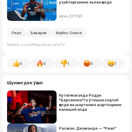
узайтирганини эълон қилди
кеча, 23:11
1
Реал
Бавария
Майкл Олисе
Манба: x.com/MiguelSerranoTV
0
0
1
0
1
Шунингдек ўқинг
Кутилмаганда Родри
"Барселона"га ўтишни хоҳлаб
қолди ва шартнома шартларини
келишиб олди
Расман: Диоманде — “Реал”