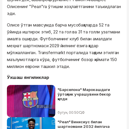
Олисенинг "Реал"га ўтишни хоҳлаётганини таъкидлаган
эди.
Олисе ўтган мавсумда барча мусобақаларда 52 та
ўйинда иштирок этиб, 22 та гол ва 31 та голли узатмани
амалга оширди. Футболчининг клуб билан амалдаги
меҳнат шартномаси 2029 йилнинг ёзига қадар
мўлжалланган. Transfermarkt порталида тақдим этилган
маълумотларга кўра, футболчининг бозор қиймати 150
миллион еврони ташкил этади.
Ўхшаш янгиликлар
"Барселона" Марокашдаги
ўртоқлик учрашувини бекор
қилди
бугун, 00:50
0
"Реал" Винисиус билан
шартномани 2032 йилгача