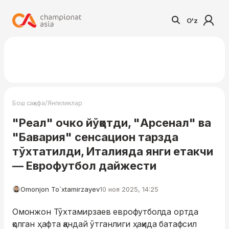
O'z
/
Бош саҳифа
Янгиликлар
"Реал" очко йўқотди, "Арсенал" ва
"Бавария" сенсацион тарзда
тўхтатилди, Италияда янги етакчи
— Еврофутбол дайжести
Omonjon To`xtamirzayev
10 ноя 2025, 14:25
Омонжон Тўхтамирзаев еврофутболда ортда
қолган ҳафта қандай ўтганлиги ҳақида батафсил