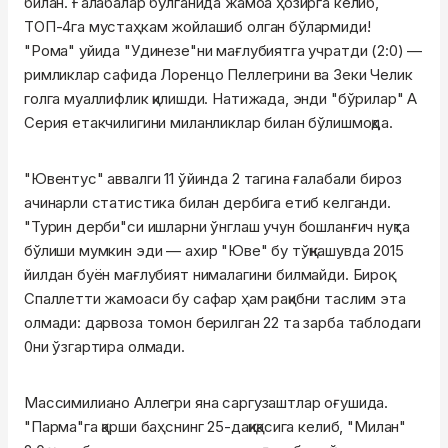
билан. Ғалабалар бўлганида жамоа ҳозирга келиб,
ТОП-4га мустаҳкам жойлашиб олган бўлармиди!
"Рома" уйида "Удинезе"ни мағлубиятга учратди (2:0) —
римликлар сафида Лоренцо Пеллегрини ва Зеки Челик
голга муаллифлик қилишди. Натижада, энди "бўрилар" А
Серия етакчилигини миланликлар билан бўлишмоқда.
"Ювентус" аввалги 11 ўйинда 2 тагина ғалабали бироз
ачинарли статистика билан дербига етиб келганди.
"Турин дерби"си ишларни ўнглаш учун бошланғич нуқта
бўлиши мумкин эди — ахир "Юве" бу тўқнашувда 2015
йилдан буён мағлубият нималагини билмайди. Бироқ
Спаллетти жамоаси бу сафар ҳам рақибни таслим эта
олмади: дарвоза томон берилган 22 та зарба таблодаги
0ни ўзгартира олмади.
Массимилиано Аллегри яна саргузаштлар оғушида.
"Парма"га қарши баҳснинг 25-дақиқасига келиб, "Милан"