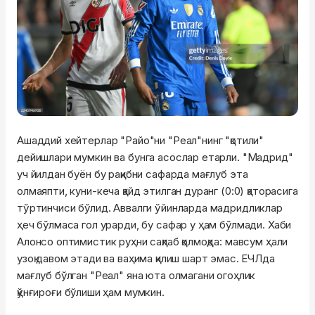
Ашаддий хейтерлар "Райо"ни "Реал"нинг "қотили"
дейишлари мумкин ва бунга асослар етарли. "Мадрид"
уч йилдан буён бу рақибни сафарда мағлуб эта
олмаяпти, куни-кеча қайд этилган дуранг (0:0) қаторасига
тўртинчиси бўлид. Аввалги ўйинларда мадридликлар
ҳеч бўлмаса гол урарди, бу сафар у ҳам бўлмади. Хаби
Алонсо оптимистик руҳни сақлаб қолмоқда: мавсум ҳали
узоқ давом этади ва ваҳима қилиш шарт эмас. ЕЧЛда
мағлуб бўлган "Реал" яна юта олмагани огоҳлик
қўнғироғи бўлиши ҳам мумкин.