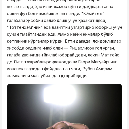
кетаётганди, ҳар икки жамоа сўнгги дақиқаларга анча
сокин футбол намойиш этаётганди: "Юнайтед"
ғалабали ҳисобни сақлаб қолиш учун ҳаракат қилса,
"Тоттенхэм"нинг эса вазиятни ўзгартириб юбориш учун
кучи етмаётгандек эди. Аммо кейин нималар бўлиб
кетганини кўрганлар кўрди. Етти дақиқада лондонликлар
ҳисобда олдинга чиқиб олди — Ришарлисон гол ургач,
ғалаба қувончидан йиғлаб юборай деди, лекин Маттейс
де Лигт тажрибалироқ жамоадоши Гарри Магуайрнинг
конспектларидан фойдаланган чоғи, Рубен Аморим
жамоасини мағлубиятдан қутқариб қолди.