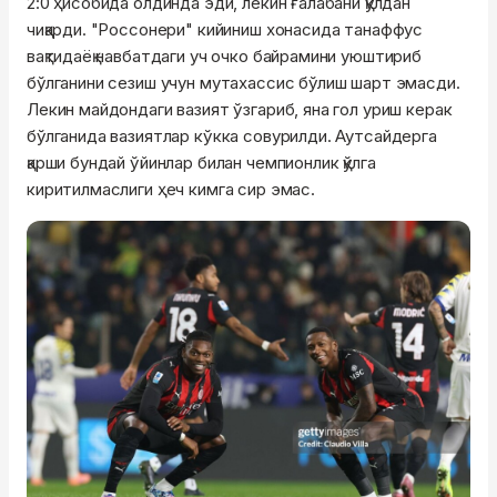
2:0 ҳисобида олдинда эди, лекин ғалабани қўлдан
чиқарди. "Россонери" кийиниш хонасида танаффус
вақтидаёқ навбатдаги уч очко байрамини уюштириб
бўлганини сезиш учун мутахассис бўлиш шарт эмасди.
Лекин майдондаги вазият ўзгариб, яна гол уриш керак
бўлганида вазиятлар кўкка совурилди. Аутсайдерга
қарши бундай ўйинлар билан чемпионлик қўлга
киритилмаслиги ҳеч кимга сир эмас.