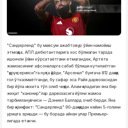
"Сандерленд" бу мавсум ажабтовур ўйин намойиш
этмоқда. АПЛ дебютантларига хос бўлмаган тарзда
ишончли ўйин кўрсатаётгани етмагандек, Артета
жамоасининг афсоналарга сабаб бўлиши кутилаётган
"қуруқ серияси"га нуқта қўйди. "Арсенал" бунгача 812 дақиқа
гол ўтказмаётганди, бу сафар эса Райя дарвозасидан
бир йўла иккита тўп олиб чиқди. Алам қиладиган яна бир
жиҳат "канонир"лар дарвозасига йўлни жамоа
тарбияланувчиси — Дэниел Баллард очиб берди. Яна
бир қизиқ факт: "Сандерленд" 90-дақиқадан кейин 5-голини
уришга эришди — бу борада айнан улар Премьер-
лигада етакчи.