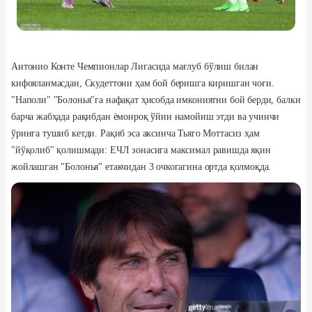
Антонио Конте Чемпионлар Лигасида мағлуб бўлиш билан
кифояланмасдан, Скудеттони ҳам бой беришга киришган чоғи.
"Наполи" "Болонья"га нафақат ҳисобда имкониятни бой берди, балки
барча жабҳада рақибдан ёмонроқ ўйин намойиш этди ва учинчи
ўринга тушиб кетди. Рақиб эса аксинча Тьяго Моттасиз ҳам
"йўқолиб" қолишмади: ЕЧЛ зонасига максимал равишда яқин
жойлашган "Болонья" етакчидан 3 очкогагина ортда қолмоқда.