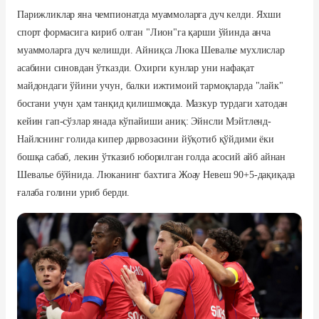
Парижликлар яна чемпионатда муаммоларга дуч келди. Яхши
спорт формасига кириб олган "Лион"га қарши ўйинда анча
муаммоларга дуч келишди. Айниқса Люка Шевалье мухлислар
асабини синовдан ўтказди. Охирги кунлар уни нафақат
майдондаги ўйини учун, балки ижтимоий тармоқларда "лайк"
босгани учун ҳам танқид қилишмоқда. Мазкур турдаги хатодан
кейин гап-сўзлар янада кўпайиши аниқ: Эйнсли Мэйтленд-
Найлснинг голида кипер дарвозасини йўқотиб қўйдими ёки
бошқа сабаб, лекин ўтказиб юборилган голда асосий айб айнан
Шевалье бўйнида. Люканинг бахтига Жоау Невеш 90+5-дақиқада
ғалаба голини уриб берди.