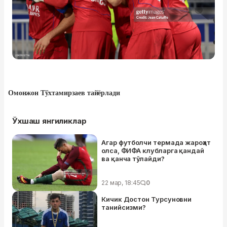
Омонжон Тўхтамирзаев
тайёрлади
Ўхшаш янгиликлар
Агар футболчи термада жароҳат
олса, ФИФА клубларга қандай
ва қанча тўлайди?
22 мар, 18:45
0
Кичик Достон Турсуновни
танийсизми?