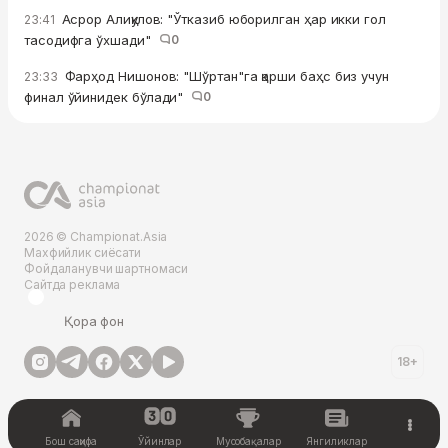
Асрор Алиқулов: "Ўтказиб юборилган ҳар икки гол
23:41
тасодифга ўхшади"
0
Фарҳод Нишонов: "Шўртан"га қарши баҳс биз учун
23:33
финал ўйинидек бўлади"
0
2026 © Championat.Asia
Махфийлик сиёсати
Фойдаланувчи шартномаси
Сайтда реклама
Қора фон
18+
Бош саҳифа
Ўйинлар
Мусобақалар
Янгиликлар