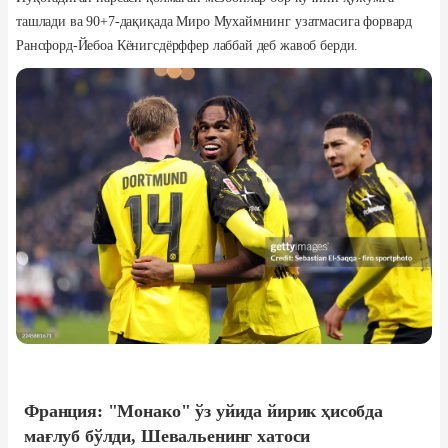
ташлади ва 90+7-дақиқада Миро Мухаймнинг узатмасига форвард
Рансфорд-Йебоа Кёнигсдёрффер лаббай деб жавоб берди.
Франция: "Монако" ўз уйида йирик ҳисобда
мағлуб бўлди, Шевальенинг хатоси