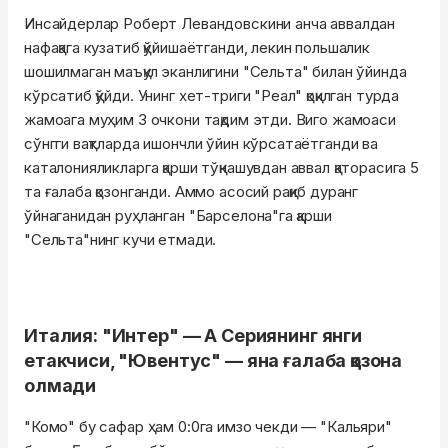
Инсайдерлар Роберт Левандовскини анча аввалдан
нафақага кузатиб қўйишаётганди, лекин польшалик
шошилмаган маъқул эканлигини "Сельта" билан ўйинда
кўрсатиб қўйди. Унинг хет-триги "Реал" қоқилган турда
жамоага муҳим 3 очкони тақдим этди. Виго жамоаси
сўнгги вақтларда ишончли ўйин кўрсатаётганди ва
каталонияликларга қарши тўқнашувдан аввал қаторасига 5
та ғалаба қозонганди. Аммо асосий рақиб дуранг
ўйнаганидан руҳланган "Барселона"га қарши
"Сельта"нинг кучи етмади.
Италия: "Интер" — А Сериянинг янги
етакчиси, "Ювентус" — яна ғалаба қозона
олмади
"Комо" бу сафар ҳам 0:0га имзо чекди — "Кальяри"