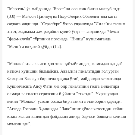
"Марсель" ўз майдонида "Брест"ни осонлик билан мағлуб этди
(3:0) — Мэйсон Гринвуд ва Пьер-Эмерик Обамеянг яна катта
саҳнага чиқишди. "Страсбург" ўзаро учрашувда "Лилл"ни таслим
этгач, жадвалда ҳам рақибни қувиб ўтди — эндиликда "Челси"
"фарм-клуби" тўртинчи поғонада
. "Ницца" кутилмаганда
"Метц"га ютқазиб қўйди (1:2).
"Монако" яна аввалги ҳолатига қайтаётгандек, жамоадан қандай
натижа кутишни билмайсиз. Аввалига пенальтидан гол урган
Фоларин Балогун бир неча дақиқа ўтиб, майдондан четлатилди.
Қўшимчасига Ансу Фати яна бир пенальтини голга айлантира
олмади ва голсиз сериясини 6 ўйинга "етказди". Учрашувдан
кейин "Монако" устози бошқа бир вазиятга эътиборни қаратди:
"Агарда Головин 3-дақиқада "Ланс"нинг қўпол хатосидан кейин
юзага келган вазиятдан фойдаланганида, барчаси бошқача кетиши
мумкин эди".