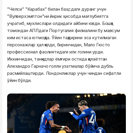
"Челси" "Карабах" билан баҳсдаги дуранг учун
"Вулверхэмптон"ни йирик ҳисобда мағлубиятга
учратиб, мухлислари олдидаги айбини ювди. Бошқа
томондан АПЛдаги Португалия филиалини бу мавсум
ким истаса ютмоқда. Ўйин тақдирини эса кутилмаган
персонажлар ҳал қилди, биринчидан, Мало Гюсто
профессионал фаолиятидаги илк голини урди.
Иккинчидан, танқидлар ёмғири остида қолаётган
Алехандро Гарначо голли узатмалар бўйича дубль
расмийлаштирди. Лондонликлар учун чиндан сифатли
ўйин бўлди.