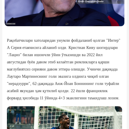
Рақобатчилари хатоларидан унумли фойдаланиб қолган "Интер"
А Серия етакчисига айланиб олди. Кристиан Киву шогирдлари
"Лацио" билан ишончли ўйин ўтказишди ва 2022 йил
августидан буён давом этиб келаётган римликларга қарши
мағлубиятсиз серияни давом эттира олишди. Учинчи дақиқада
Лаутаро Мартинеснинг голи эвазига олдинга чиқиб олган
"нерадзурри", 62-дақиқада Анж-Йоан Боннининг голи туфайли
асабий якундан ҳам қутилиб қолди. 22 ёшли франциялик
форвард ҳисобида 11 ўйинда 4+3 эканлигини таъкидлаш лозим.