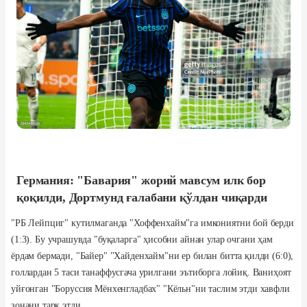
Германия: "Бавария" жорий мавсум илк бор
қоқилди, Дортмунд ғалабани қўлдан чиқарди
"РБ Лейпциг" кутилмаганда "Хоффенхайм"га имкониятни бой берди
(1:3). Бу учрашувда "буқаларга" ҳисобни айнан улар очгани ҳам
ёрдам бермади, "Байер" "Хайденхайм"ни ер билан битта қилди (6:0),
голлардан 5 таси танаффусгача урилгани эътиборга лойиқ. Ваниҳоят
уйғонган "Боруссия Мёнхенгладбах" "Кёльн"ни таслим этди хавфли
зонани тарк этди.