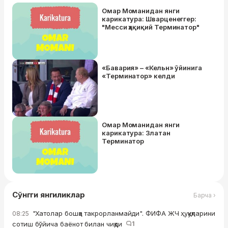
Омар Моманидан янги
карикатура: Шварценеггер:
"Месси ҳақиқий Терминатор"
«Бавария» – «Кельн» ўйинига
«Терминатор» келди
Омар Моманидан янги
карикатура: Златан
Терминатор
Сўнгги янгиликлар
Барча ›
"Хатолар бошқа такрорланмайди". ФИФА ЖЧ ҳуқуқларини
08:25
сотиш бўйича баёнот билан чиқди
1