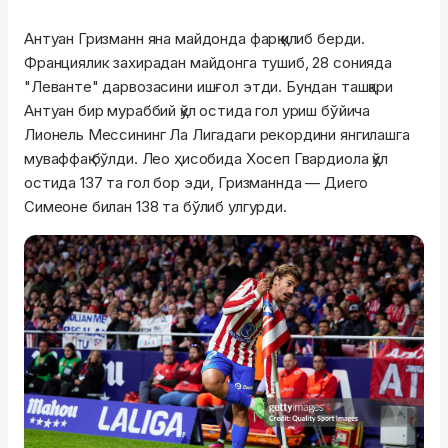
Антуан Гризманн яна майдонда фарқ қилиб берди.
Франциялик захирадан майдонга тушиб, 28 сонияда
"Леванте" дарвозасини ишғол этди. Бундан ташқари
Антуан бир мураббий қўл остида гол уриш бўйича
Лионель Мессининг Ла Лигадаги рекордини янгилашга
муваффақ бўлди. Лео ҳисобида Хосеп Гвардиола қўл
остида 137 та гол бор эди, Гризманнда — Диего
Симеоне билан 138 та бўлиб улгурди.