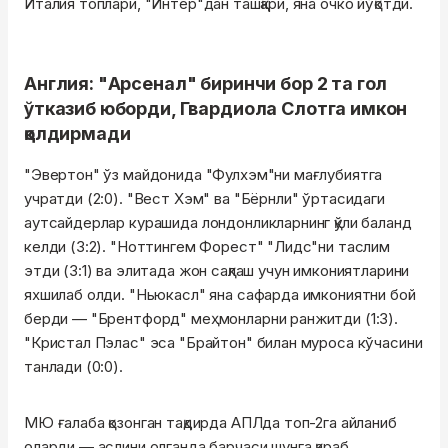
Италия топлари, "Интер"дан ташқари, яна очко йўқотди.
Англия: "Арсенал" биринчи бор 2 та гол
ўтказиб юборди, Гвардиола Слотга имкон
қолдирмади
"Эвертон" ўз майдонида "Фулхэм"ни мағлубиятга
учратди (2:0). "Вест Хэм" ва "Бёрнли" ўртасидаги
аутсайдерлар курашида лондонликларнинг қўли баланд
келди (3:2). "Ноттингем Форест" "Лидс"ни таслим
этди (3:1) ва элитада жон сақлаш учун имкониятларини
яхшилаб олди. "Ньюкасл" яна сафарда имкониятни бой
берди — "Брентфорд" меҳмонларни ранжитди (1:3).
"Кристал Пэлас" эса "Брайтон" билан муроса кўчасини
танлади (0:0).
МЮ ғалаба қозонган тақдирда АПЛда топ-2га айланиб
оларди — аслини олганда барчаси шунга қараб