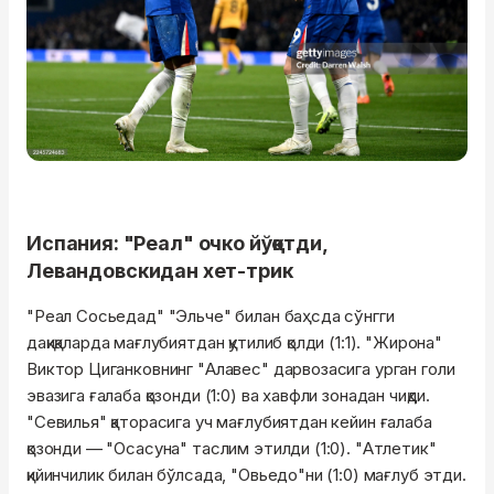
Испания: "Реал" очко йўқотди,
Левандовскидан хет-трик
"Реал Сосьедад" "Эльче" билан баҳсда сўнгги
дақиқаларда мағлубиятдан қутилиб қолди (1:1). "Жирона"
Виктор Циганковнинг "Алавес" дарвозасига урган голи
эвазига ғалаба қозонди (1:0) ва хавфли зонадан чиқди.
"Севилья" қаторасига уч мағлубиятдан кейин ғалаба
қозонди — "Осасуна" таслим этилди (1:0). "Атлетик"
қийинчилик билан бўлсада, "Овьедо"ни (1:0) мағлуб этди.