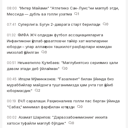
"Интер Майами" "Атлетико Сан-Луис"ни мағлуб этди,
08:00
Мессида — дубль ва голли узатма
1
Суперлига. Бугун 2-даврага старт берилади
0
07:41
ФИФА ЖЧ олдидан футбол ассоциацияларига
01:32
Инфантинони қўллаб-қувватловчи тайёр хат матнларини
юборди – улар аллақачон ташкилот раҳбарлари номидан
имзолаб қўйилган
0
Неъматилло Қутибаев: "Мағлубиятсиз сериямиз ҳали
00:51
давом этади деб ўйлайман"
0
Илҳом Мўминжонов: "Ғазалкент" билан ўйинда биз
00:45
мураббийлар майдонга тушганимизда ҳам учта гол қўйиб
юбормасдик"
2
ЕЧЛ саралаши. Раҳмоналиев голли пас берган ўйинда
00:19
"Сабаҳ" минимал фарқ билан ютқазди
0
Азамат Шарипов: "Дарвозабонимизнинг иккита
00:02
хатоси туфайли мағлуб бўлдик"
0