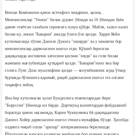
Венсан Компанини қачон истеъфога чиқаркин, қизиқ...
Мюнхенликлар "Унион" билан дуранг ўйнади ва 16 ўйиндан буён
давом этаётган ғалабали сериясига нуқта қўйди. Майли, хазил-хазил
билан-ку, лекин "Бавария" амалда ўзига-ўзи қилди. Харри Кейн
кутилмаганда тўпни Данило Дукига "оширди" ва у иккинчи бор
мюнхенликлар дарвозасини ишғол этди. Қўшиб берилган
дақиқаларда англиялик хатосини қисман "ювди" ва голи билан
жамоани мағлубиятдан қутқариб қолди. "Бавария"нинг яна бир
голига Луис Диас муаллифлик қилди — колумбииялик жуда ўткир
бурчакда бўлишига қарамай, рақиб дарвозасини ишғол эта олгани
таърифга лойиқ.
Яна бир кутилмаган ҳолат Бундеслига етакчиларидан бири
"Боруссия" ўйинида юз берди. Дортмунд вазиятлардан фойдаланиб
борасида ҳамон оқсамоқда, Карни Чуквуэмека 64-дақиқадагина
Даниэл Хойер дарвозасини ишғол этишга муваффақ бўлди. Ҳисобда
олдинга чиқиб олган "арилар" хотиржамликка берилишди.
Йўқотадиган нарсаси қолмаган мезбонлар бор кучини ҳужумга