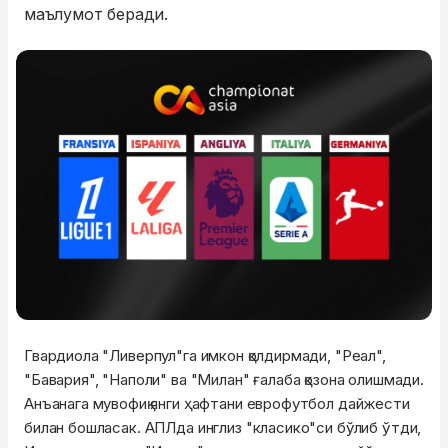
маълумот беради.
Гвардиола "Ливерпул"га имкон қолдирмади, "Реал",
"Бавария", "Наполи" ва "Милан" ғалаба қозона олишмади.
Анъанага мувофиқ янги ҳафтани еврофутбол дайжести
билан бошласак. АПЛда инглиз "класико"си бўлиб ўтди,