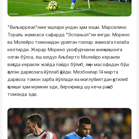
"Вильярреал"нинг ишлари ундан ҳам яхши. Марселино
Тораль жамоаси сафарда "Эспаньол"ни енгди. Морено
ва Молейро томонидан урилган голлар жамоага ғалаба
келтирди. Жерар Морено узоқ бурчакни аниқ нишонга
олган бўлса, ёш юлдуз Альберто Молейро керакли
вақтда керакли жойда пайдо бўлиб, яқин масофадан бўш
қолган дарвозага йўллаб қўйди. Мезбонлар 14 марта
дарвоза томон зарба йўллади ва мағлубиятдан қутилиб
қолиши ҳам мумкин эди, бироқ омад шу кеча рақиб
томонда эди.