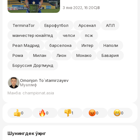
3 янв 2022, 16:20
8
TerminaTor
Еврофутбол
Арсенал
АПЛ
манчестер юнайтед
челси
псж
Реал Мадрид
барселона
Интер
Наполи
Рома
Милан
Лион
Монако
Бавария
Боруссия Дортмунд
Omonjon To`xtamirzayev
Муаллиф
Манба: championat.asia
0
0
1
0
0
Шунингдек ўқинг