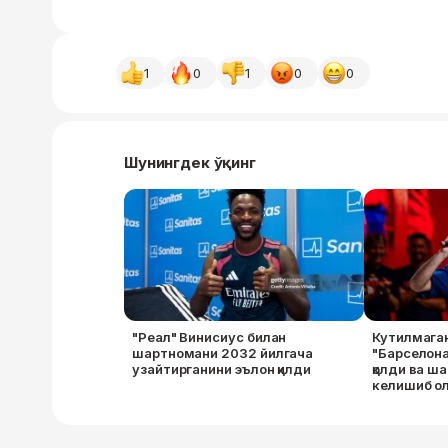
1
0
1
0
0
Шунингдек ўқинг
"Реал" Винисиус билан
Кутилмага
шартномани 2032 йилгача
"Барселона
узайтирганини эълон қилди
қолди ва ш
келишиб о