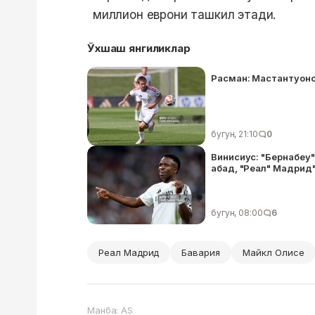
миллион еврони ташкил этади.
Ўхшаш янгиликлар
Расман: Мастантуоно
бугун, 21:10
0
Винисиус: "Бернабеу"
абад, "Реал" Мадрид
бугун, 08:00
6
Реал Мадрид
Бавария
Майкл Олисе
Манба: AS