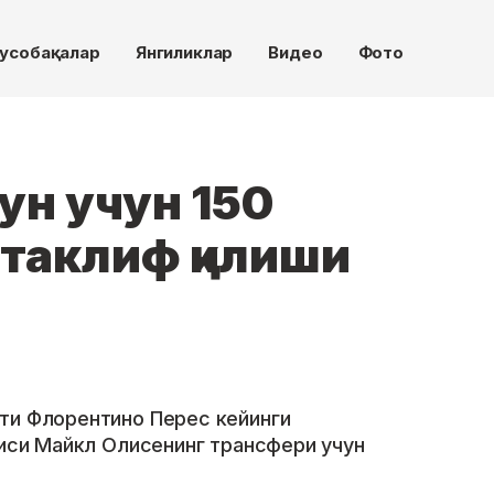
усобақалар
Янгиликлар
Видео
Фото
ун учун 150
 таклиф қилиши
ти Флорентино Перес кейинги
чиси Майкл Олисенинг трансфери учун