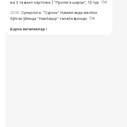
ва 3 та қизил карточка | "Пролига шарҳи", 13-тур
0
Суперлига. "Сурхон" Наманганда мезбон
20:55
бўлган ўйинда "Навбаҳор" ғалаба қозонди
6
Барча янгиликлар ›