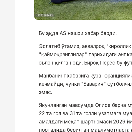
Бу ҳақда AS нашри хабар берди.
Эслатиб ўтамиз, аввалроқ "қироллик 
"қаймоқранглилар" тарихидаги энг 
эълон қилган эди. Бироқ Перес бу ф
Манбанинг хабарига кўра, франциялик
кечмайди, чунки "Бавария" футболчи
эмас.
Якунланган мавсумда Олисе барча м
22 та гол ва 31 та голли узатмага м
амалдаги меҳнат шартномаси 2029 йи
порталида берилган маълумотларга к