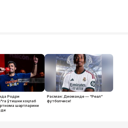
нда Родри
Расман: Диоманде — “Реал”
"га ўтишни хоҳлаб
футболчиси!
артнома шартларини
лди