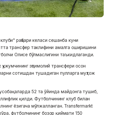
клуби" раҳбари келаси сешанба куни
катта трансфер таклифини амалга оширишини
утболчи Олисе бўлмаслигини таъкидлаганди.
 ҳужумчининг эҳтимолий трансфери осон
ларни сотишдан тушадиган пулларга муҳтож
усобақаларда 52 та ўйинда майдонга тушиб,
уаллифлик қилди. Футболчининг клуб билан
лнинг ёзигача мўлжалланган. Transfermarkt
ўра, футболчининг бозор қиймати 150