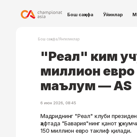
Бош саҳифа
Ўйинлар
М
/
Бош саҳифа
Янгиликлар
"Реал" ким уч
миллион евро
маълум — AS
6 июн 2026, 08:45
Мадриднинг "Реал" клуби президен
ҳафтада "Бавария"нинг қанот ҳужум
150 миллион евро таклиф қилади.