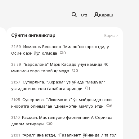
O'z
Кириш
Сўнгги янгиликлар
Барча ›
Исмаэль Беннасер "Милан"ни тарк этди, у
22:59
Осиё сари йўл олмоқда
0
"Барселона" Марк Касадо учун камида 40
22:29
миллион евро талаб қилмоқда
0
Суперлига. "Хоразм" ўз уйида "Машъал"
21:57
устидан ишончли ғалабага эришди
1
Суперлига. "Локомотив" ўз майдонида голи
21:25
инобатга олинмаган "Динамо"ни мағлуб этди
6
Расман: Мастантуоно фаолиятини А Серияда
21:10
давом эттиради
0
"Арал" яна ютди, "Ғазалкент" ўйинида 7 та гол
21:01