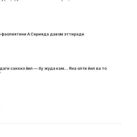
 фаолиятини А Серияда давом эттиради
даги саккиз йил — бу жуда кам… Яна олти йил ва то
"