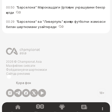
"Барселона" Марокашдаги ўртоқлик учрашувини бекор
00:50
қилди
0
"Барселона" ва "Ливерпуль" қизиққан футболчи жамоаси
00:29
билан шартномани узайтиради
0
2026 © Championat.Asia
Махфийлик сиёсати
Фойдаланувчи шартномаси
Сайтда реклама
Қора фон
18+