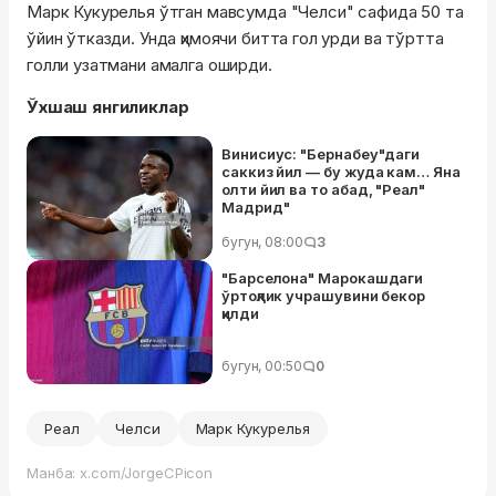
Марк Кукурелья ўтган мавсумда "Челси" сафида 50 та
ўйин ўтказди. Унда ҳимоячи битта гол урди ва тўртта
голли узатмани амалга оширди.
Ўхшаш янгиликлар
Винисиус: "Бернабеу"даги
саккиз йил — бу жуда кам… Яна
олти йил ва то абад, "Реал"
Мадрид"
бугун, 08:00
3
"Барселона" Марокашдаги
ўртоқлик учрашувини бекор
қилди
бугун, 00:50
0
Реал
Челси
Марк Кукурелья
Манба: x.com/JorgeCPicon