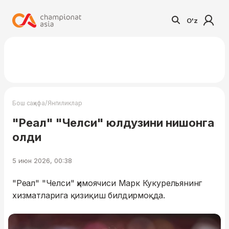
O'z
/
Бош саҳифа
Янгиликлар
"Реал" "Челси" юлдузини нишонга
олди
5 июн 2026, 00:38
"Реал" "Челси" ҳимоячиси Марк Кукурельянинг
хизматларига қизиқиш билдирмоқда.