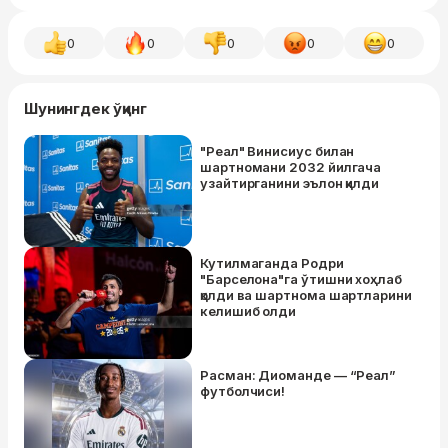
0
0
0
0
0
Шунингдек ўқинг
"Реал" Винисиус билан
шартномани 2032 йилгача
узайтирганини эълон қилди
Кутилмаганда Родри
"Барселона"га ўтишни хоҳлаб
қолди ва шартнома шартларини
келишиб олди
Расман: Диоманде — “Реал”
футболчиси!