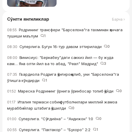
Сўнгги янгиликлар
Барча ›
Родрининг трансфери "Барселона"га тахминан қанчага
08:55
тушиши маълум
1
Суперлига. Бугун 16-тур давом эттирилади
0
08:30
Винисиус: "Бернабеу"даги саккиз йил — бу жуда
08:00
кам… Яна олти йил ва то абад, "Реал" Мадрид"
3
Гвардиола Родрига қўнғироқ қилиб, уни "Барселона"га
07:35
ўтишга кўндирди
1
Мареска Родрининг ўрнига ўринбосар топиб қўйди
0
01:52
Италия термаси собиқ футболчилари миллий жамоа
01:17
мураббийлар штабига қўшилди
0
Суперлига. “Сўғдиёна” – “Андижон” 1:0
0
01:00
Суперлига. “Пахтакор” – “Бухоро” 2:2
1
00:55