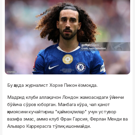
Бу ҳақда журналист Хорхе Пикон ёзмоқда.
Мадрид клуби аллақачон Лондон жамоасидаги ўйинчи
бўйича сўров юборган. Манбага кўра, чап қанот
ҳимоясини кучайтириш "қаймоқлилар" учун устувор
вазифа эмас, аммо клуб Фран Гарсия, Ферлан Менди ва
Альваро Каррерасга тўлиқ ишонмайди.