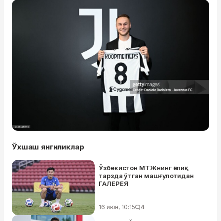
Ўхшаш янгиликлар
Ўзбекистон МТЖнинг ёпиқ
тарзда ўтган машғулотидан
ГАЛEРEЯ
16 июн, 10:15
4