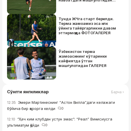
навбатдаги машғулотидан
ГАЛEРEЯ
Тунда ЖЧга старт берилди.
Терма жамоамиз эса илк
ўйинга тайёргарликни давом
эттирмоқда ФОТОГАЛEРEЯ
Ўзбекистон терма
жамоасининг кўтаринки
кайфиятда ўтган
машғулотидан ГАЛЕРЕЯ
Сўнгги янгиликлар
Барча ›
Эмери Мартинеснинг “Астон Вилла”даги келажаги
12:35
бўйича бир қарорга келди
0
“Ҳеч ким клубдан устун эмас”: “Реал” Винисиусга
12:10
ультиматум қўйди
0