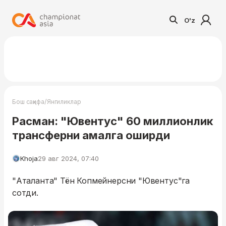
O'z
/
Бош саҳифа
Янгиликлар
Расман: "Ювентус" 60 миллионлик
трансферни амалга оширди
Khoja
29 авг 2024, 07:40
"Аталанта" Тён Копмейнерсни "Ювентус"га
сотди.