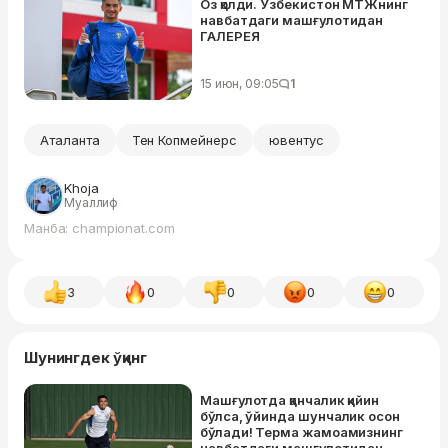
Оз қолди. Ўзбекистон МТЖнинг
навбатдаги машғулотидан
ГАЛЕРЕЯ
15 июн, 09:05
1
Аталанта
Тен Копмейнерс
ювентус
Khoja
Муаллиф
Манба: championat.com
3
0
0
0
0
Шунингдек ўқинг
Машғулотда қанчалик қийин
бўлса, ўйинда шунчалик осон
бўлади! Терма жамоамизнинг