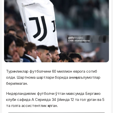
Туринликлар футболчини 60 миллион еврога сотиб
олди. Шартнома шартлари борида аниқ маълумотлар
берилмаган.
Нидерландиялик футболчи ўтган мавсумда Бергамо
клуби сафида А Серияда 34 ўйинда 12 та гол урган ва 5
та голга ассистентлик қилган.