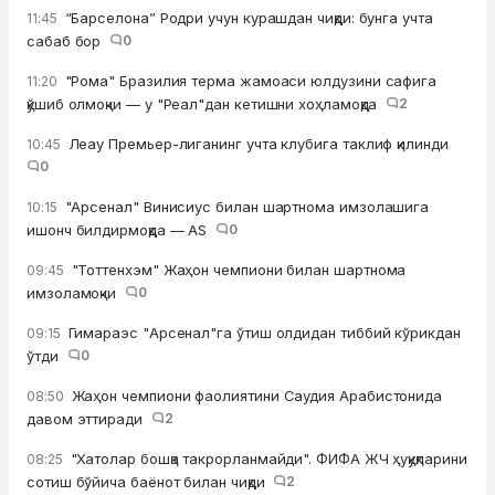
“Барселона” Родри учун курашдан чиқди: бунга учта
11:45
сабаб бор
0
"Рома" Бразилия терма жамоаси юлдузини сафига
11:20
қўшиб олмоқчи — у "Реал"дан кетишни хоҳламоқда
2
Леау Премьер-лиганинг учта клубига таклиф қилинди
10:45
0
"Арсенал" Винисиус билан шартнома имзолашига
10:15
ишонч билдирмоқда — AS
0
"Тоттенхэм" Жаҳон чемпиони билан шартнома
09:45
имзоламоқчи
0
Гимараэс "Арсенал"га ўтиш олдидан тиббий кўрикдан
09:15
ўтди
0
Жаҳон чемпиони фаолиятини Саудия Арабистонида
08:50
давом эттиради
2
"Хатолар бошқа такрорланмайди". ФИФА ЖЧ ҳуқуқларини
08:25
сотиш бўйича баёнот билан чиқди
2