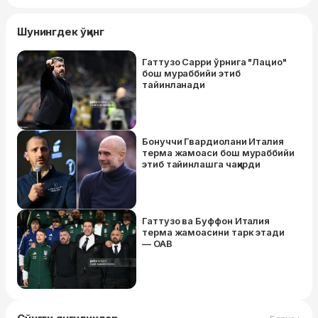
Шунингдек ўқинг
Гаттузо Сарри ўрнига "Лацио"
бош мураббийи этиб
тайинланади
Бонуччи Гвардиолани Италия
терма жамоаси бош мураббийи
этиб тайинлашга чақирди
Гаттузо ва Буффон Италия
терма жамоасини тарк этади
— ОАВ