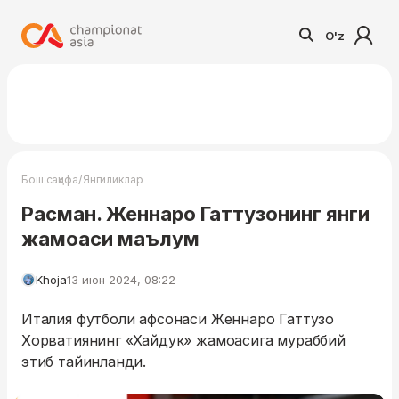
O'z
/
Бош саҳифа
Янгиликлар
Расман. Женнаро Гаттузонинг янги
жамоаси маълум
Khoja
13 июн 2024, 08:22
Италия футболи афсонаси Женнаро Гаттузо
Хорватиянинг «Хайдук» жамоасига мураббий
этиб тайинланди.