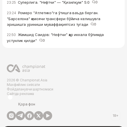
Суперлига. "Нефтчи" — "Қизилқум" 5:0
0
23:25
Ромеро "Атлетико"га ўтишга ваъда берган.
23:24
"Барселона" ҳимоячи трансфери бўйича келишувга
эришишга уриниши муваффақиятсиз тугади
0
Жамшид Саидов: "Нефтчи" ҳар иккала бўлимда
22:50
устунлик қилди"
0
2026 © Championat.Asia
Махфийлик сиёсати
Фойдаланувчи шартномаси
Сайтда реклама
Қора фон
18+