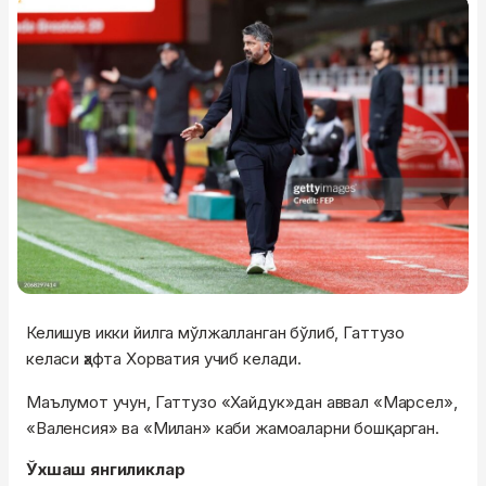
Келишув икки йилга мўлжалланган бўлиб, Гаттузо
келаси ҳафта Хорватия учиб келади.
Маълумот учун, Гаттузо «Хайдук»дан аввал «Марсел»,
«Валенсия» ва «Милан» каби жамоаларни бошқарган.
Ўхшаш янгиликлар