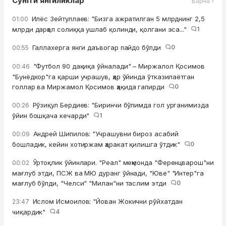
Сўнгги янгиликлар
Барча ›
Илёс Зейтуллаев: "Бизга ажратилган 5 млрднинг 2,5
01:00
млрди дарҳол солиққа ушлаб қолинди, қолгани эса..."
1
Галлахерга янги даъвогар пайдо бўлди
0
00:55
"Футбол 90 дақиқа ўйналади" – Миржалол Қосимов
00:46
"Бунёдкор"га қарши учрашув, ҳар ўйинда ўтказилаётган
голлар ва Миржамол Қосимов ҳақида гапирди
0
Рўзиқул Бердиев: "Биринчи бўлимда гол урганимизда
00:26
ўйин бошқача кечарди"
1
Андрей Шипилов: "Учрашувни бироз асабий
00:09
бошладик, кейин хотиржам ҳаракат қилишга ўтдик"
0
Ўртоқлик ўйинлари. "Реал" меҳмонда "Ференцварош"ни
00:02
мағлуб этди, ПСЖ ва МЮ дуранг ўйнади, "Юве" "Интер"га
мағлуб бўлди, "Челси" "Милан"ни таслим этди
0
Ислом Исмоилов: "Йован Жокични рўйхатдан
23:47
чиқардик"
4