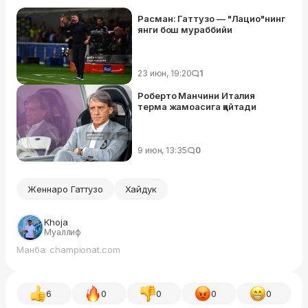
Расман: Гаттузо — "Лацио"нинг
янги бош мураббийи
23 июн, 19:20
1
Роберто Манчини Италия
терма жамоасига қайтади
9 июн, 13:35
0
Женнаро Гаттузо
Хайдук
Khoja
Муаллиф
Манба: championat.com
6
0
0
0
0