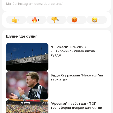
Манба: instagram.com/fcbarcelona/
1
1
0
0
0
Шунингдек ўқинг
"Ньюкасл" ЖЧ-2026
иштирокчиси билан битим
тузди
Эдди Хау расман "Ньюкасл"ни
тарк этди
"Арсенал" навбатдаги ТОП
трансферни деярли ҳал қилди