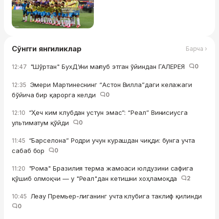
Сўнгги янгиликлар
Барча ›
"Шўртан" БухДУни мағлуб этган ўйиндан ГАЛЕРЕЯ
0
12:47
Эмери Мартинеснинг “Астон Вилла”даги келажаги
12:35
бўйича бир қарорга келди
0
“Ҳеч ким клубдан устун эмас”: “Реал” Винисиусга
12:10
ультиматум қўйди
0
“Барселона” Родри учун курашдан чиқди: бунга учта
11:45
сабаб бор
0
"Рома" Бразилия терма жамоаси юлдузини сафига
11:20
қўшиб олмоқчи — у "Реал"дан кетишни хоҳламоқда
2
Леау Премьер-лиганинг учта клубига таклиф қилинди
10:45
0