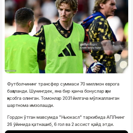
Футболчининг трансфер суммаси 70 миллион еврога
баҳоланди. Шунингдек, яна бир қанча бонуслар ҳам
ҳисобга олинган. Томонлар 2031 йилгача мўлжалланган
шартнома имзолашди.
Гордон ўтган мавсумда "Ньюкасл" таркибида АПЛнинг
26 ўйинида қатнашиб, 6 гол ва 2 ассист қайд этди.