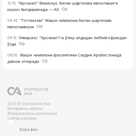
"Арсенал" Винисиус билан шартнома имзолашига
10:15
ишонч билдирмоқда — AS
0
"Тоттенхэм" Жаҳон чемпиони билан шартнома
09:45
имзоламоқчи
0
Гимараэс "Арсенал"га ўтиш олдидан тиббий кўрикдан
09:15
ўтди
0
Жаҳон чемпиони фаолиятини Саудия Арабистонида
08:50
давом эттиради
2
2026 © Championat.Asia
Махфийлик сиёсати
Фойдаланувчи шартномаси
Сайтда реклама
Қора фон