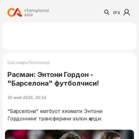
O'z
/
Бош саҳифа
Янгиликлар
Расман: Энтони Гордон -
"Барселона" футболчиси!
30 май 2026, 00:24
"Барселона" матбуот хизмати Энтони
Гордоннинг трансферини эълон қилди.