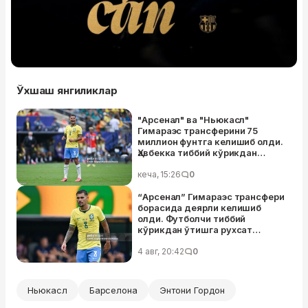
Ўхшаш янгиликлар
"Арсенал" ва "Ньюкасл"
Гимараэс трансферини 75
миллион фунтга келишиб олди.
Ҳавбекка тиббий кўрикдан
ўтишга рухсат берилди
кеча, 15:26
0
“Арсенал” Гимараэс трансфери
борасида деярли келишиб
олди. Футболчи тиббий
кўрикдан ўтишга рухсат
кутмоқда
4 авг, 20:42
0
Ньюкасл
Барселона
Энтони Гордон