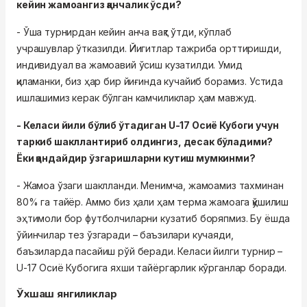
кейин жамоангиз қанчалик ўсди?
- Ўша турнирдан кейин анча вақт ўтди, кўплаб
учрашувлар ўтказилди. Йигитлар тажриба орттиришди,
индивидуал ва жамоавий ўсиш кузатилди. Умид
қиламанки, биз ҳар бир йиғинда кучайиб борамиз. Устида
ишлашимиз керак бўлган камчиликлар ҳам мавжуд.
- Келаси йили бўлиб ўтадиган U-17 Осиё Кубоги учун
таркиб шакллантириб олдингиз, десак бўладими?
Ёки қандайдир ўзгаришларни кутиш мумкинми?
- Жамоа ўзаги шаклланди. Менимча, жамоамиз тахминан
80% га тайёр. Аммо биз ҳали ҳам терма жамоага қўшилиш
эҳтимоли бор футболчиларни кузатиб боряпмиз. Бу ёшда
ўйинчилар тез ўзгаради – баъзилари кучаяди,
баъзиларда пасайиш рўй беради. Келаси йилги турнир –
U-17 Осиё Кубогига яхши тайёргарлик кўрганлар боради.
Ўхшаш янгиликлар