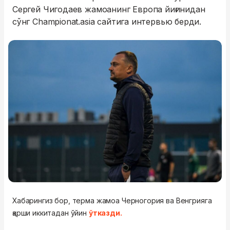
Сергей Чигодаев жамоанинг Европа йиғинидан
сўнг Championat.asia сайтига интервью берди.
Хабарингиз бор, терма жамоа Черногория ва Венгрияга
қарши иккитадан ўйин
ўтказди.