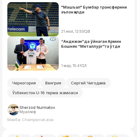
"Машъал" Бумбар трансферини
эълон қилди
21 июл, 12:50
0
“Андижон”да ўйнаган Армин
Бошняк “Металлург”га ўтди
1 мар, 15:41
1
Черногория
Венгрия
Сергей Чигодаев
Ўзбекистон U-16 терма жамоаси
Sherzod Nurmatov
Муаллиф
Манба: Championat.asia