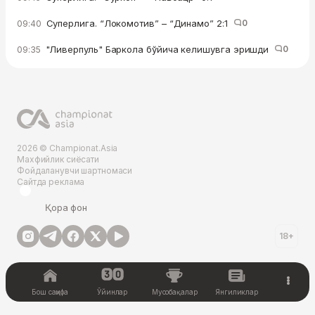
Суперлига. “Локомотив” – “Динамо” 2:1
0
09:40
"Ливерпуль" Баркола бўйича келишувга эришди
0
09:35
2026 © Championat.Asia
Махфийлик сиёсати
Фойдаланувчи шартномаси
Сайтда реклама
Қора фон
18+
Бош саҳифа
Ўйинлар
Мусобақалар
Янгиликлар