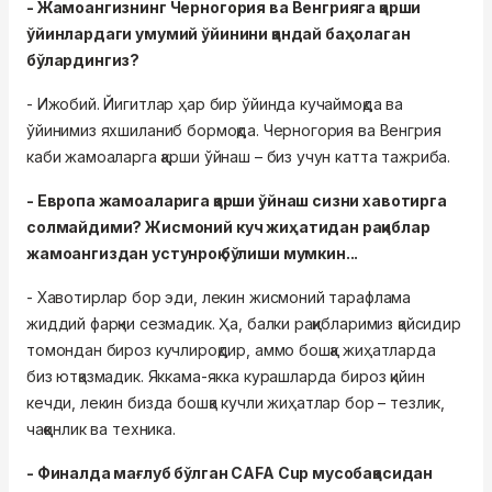
- Жамоангизнинг Черногория ва Венгрияга қарши
ўйинлардаги умумий ўйинини қандай баҳолаган
бўлардингиз?
- Ижобий. Йигитлар ҳар бир ўйинда кучаймоқда ва
ўйинимиз яхшиланиб бормоқда. Черногория ва Венгрия
каби жамоаларга қарши ўйнаш – биз учун катта тажриба.
- Европа жамоаларига қарши ўйнаш сизни хавотирга
солмайдими? Жисмоний куч жиҳатидан рақиблар
жамоангиздан устунроқ бўлиши мумкин...
- Хавотирлар бор эди, лекин жисмоний тарафлама
жиддий фарқни сезмадик. Ҳа, балки рақибларимиз қайсидир
томондан бироз кучлироқдир, аммо бошқа жиҳатларда
биз ютқазмадик. Яккама-якка курашларда бироз қийин
кечди, лекин бизда бошқа кучли жиҳатлар бор – тезлик,
чаққонлик ва техника.
- Финалда мағлуб бўлган CAFA Cup мусобақасидан