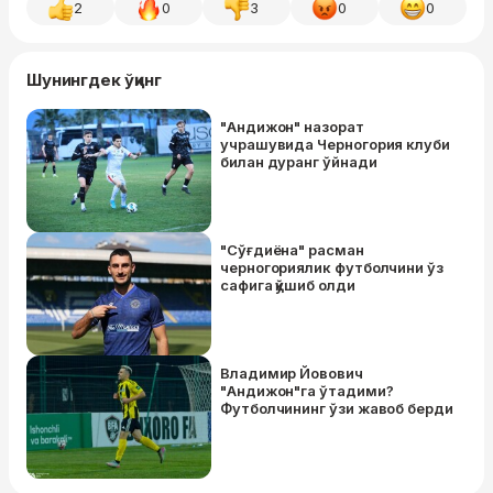
2
0
3
0
0
Шунингдек ўқинг
"Андижон" назорат
учрашувида Черногория клуби
билан дуранг ўйнади
"Сўғдиёна" расман
черногориялик футболчини ўз
сафига қўшиб олди
Владимир Йовович
"Андижон"га ўтадими?
Футболчининг ўзи жавоб берди