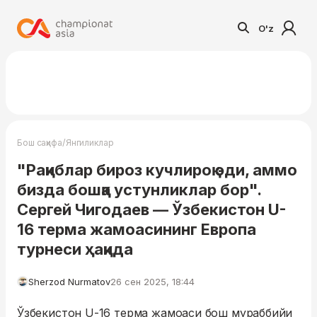
O'z
/
Бош саҳифа
Янгиликлар
"Рақиблар бироз кучлироқ эди, аммо
бизда бошқа устунликлар бор".
Сергей Чигодаев — Ўзбекистон U-
16 терма жамоасининг Европа
турнеси ҳақида
Sherzod Nurmatov
26 сен 2025, 18:44
Ўзбекистон U-16 терма жамоаси бош мураббийи