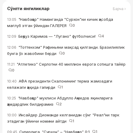
Сўнгги янгиликлар
Барча ›
"Навбаҳор" Наманганда "Сурхон"ни кичик ҳисобда
13:05
мағлуб этган ўйиндан ГАЛЕРЕЯ
0
Беҳруз Каримов — "Лугано" футболчиси!
4
12:09
"Тоттенхэм" Рафиньяни мақсад қилганди. Бразилиялик
12:06
бунга ўз жавобини берди
0
"Атлетико" Серлотни 40 миллион еврога сотишга тайёр
11:21
0
АФА президенти Скалонининг терма жамоадаги
10:40
келажаги ҳақида гапирди
1
"Навбаҳор" мухлиси Абдулло Аҳмедов яқинларига
10:25
ҳамдардлик билдирамиз
2
Инсайдер Диоманде келганидан сўнг "Реал"ни тарк
10:00
этадиган ўйинчи номини айтди
1
Суперлига. “Сурхон” – “Навбаҳор” 0:1
1
09:45