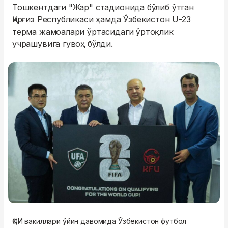
Тошкентдаги "Жар" стадионида бўлиб ўтган
Қирғиз Республикаси ҳамда Ўзбекистон U-23
терма жамоалари ўртасидаги ўртоқлик
учрашувига гувоҳ бўлди.
ҚФИ вакиллари ўйин давомида Ўзбекистон футбол