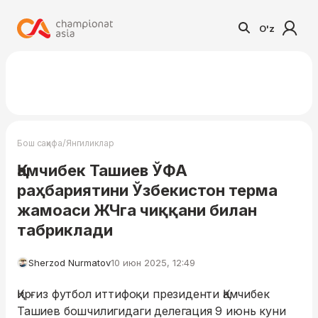
O'z
/
Бош саҳифа
Янгиликлар
Қамчибек Ташиев ЎФА
раҳбариятини Ўзбекистон терма
жамоаси ЖЧга чиққани билан
табриклади
Sherzod Nurmatov
10 июн 2025, 12:49
Қирғиз футбол иттифоқи президенти Қамчибек
Ташиев бошчилигидаги делегация 9 июнь куни