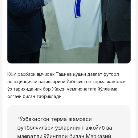
КФИ раҳбари Қамчибек Ташиев қўшни давлат футбол
ассоциацияси вакилларини Ўзбекистон терма жамоаси
ўз тарихида илк бор Жаҳон чемпионатига йўлланма
олгани билан табриклади.
"Ўзбекистон терма жамоаси
футболчилари ўзларининг ажойиб ва
маҳоратли ўйинлари билан Марказий