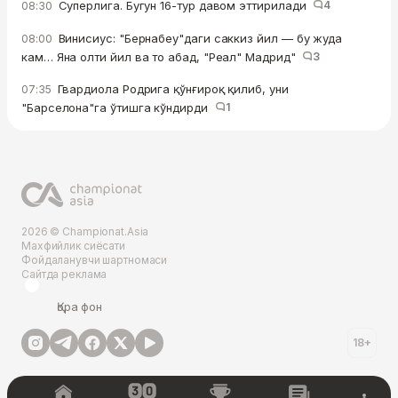
Суперлига. Бугун 16-тур давом эттирилади
4
08:30
Винисиус: "Бернабеу"даги саккиз йил — бу жуда
08:00
кам… Яна олти йил ва то абад, "Реал" Мадрид"
3
Гвардиола Родрига қўнғироқ қилиб, уни
07:35
"Барселона"га ўтишга кўндирди
1
2026 © Championat.Asia
Махфийлик сиёсати
Фойдаланувчи шартномаси
Сайтда реклама
Қора фон
18+