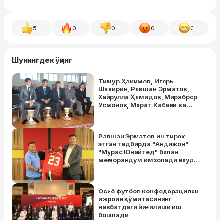
5
0
0
0
0
Шунингдек ўқинг
Тимур Ҳакимов, Игорь
Шквирин, Равшан Эрматов,
Хайрулла Ҳамидов, Мираброр
Усмонов, Марат Кабаев ва
бошқалар. 2009 йилнинг энг
яхшиларини тақдирлаш
маросимини ёдга оламиз
Равшан Эрматов иштирок
этган тадбирда "Андижон"
"Мурас Юнайтед" билан
меморандум имзолади ёхуд
Жалолободга сафар қандай
ўтди?
Осиё футбол конфедерацияси
ижроия қўмитасининг
навбатдаги йиғилиши иш
бошлади