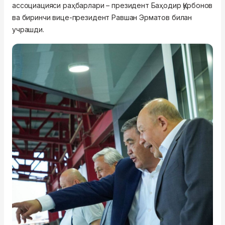
ассоциацияси раҳбарлари – президент Баҳодир Қурбонов
ва биринчи вице-президент Равшан Эрматов билан
учрашди.