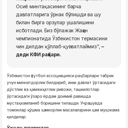
Осиё минтақасининг барча
давлатларига ўрнак бўлишди ва шу
билан бирга орзулар ушалишини
исботлади. Биз бўлажак Жаҳон
чемпионатида Ўзбекистон термасини
чин дилдан қўллаб-қувватлаймиз",
–
деди КФИ раҳбари.
Ўзбекистон футбол ассоциацияси раҳбарлари табрик
учун миннатдорлик билдириб, икки давлат ўртасидаги
дўстлик ва ҳамжиҳатлик ривожи, ташкилотлар
ўртасидаги ўзаро ёрдам доимий равишда
мустаҳкамланиб боришини тилашди. Учрашувда
томонлар қўшма ҳамкорлик масалаларини ҳам муҳокама
қилдилар.
Ўхшаш янгиликлар