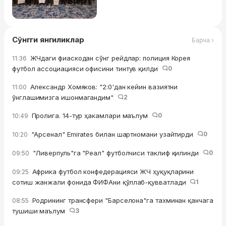
Сўнгги янгиликлар
Барча ›
ЖЧдаги фиаскодан сўнг рейдлар: полиция Корея
11:36
футбол ассоциацияси офисини тинтув қилди
0
Александр Хомяков: "2:0'дан кейин вазиятни
11:00
ўнглашимизга ишонмагандим"
2
Пролига. 14-тур ҳакамлари маълум
0
10:49
"Арсенал" Emirates билан шартномани узайтирди
0
10:20
"Ливерпуль"га "Реал" футболчиси таклиф қилинди
0
09:50
Африка футбол конфедерацияси ЖЧ ҳуқуқларини
09:25
сотиш жанжали фонида ФИФАни қўллаб-қувватлади
1
Родрининг трансфери "Барселона"га тахминан қанчага
08:55
тушиши маълум
3