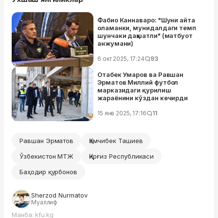
Фабио Каннаваро: "Шуни айта
оламанки, мунидалдаги темп
шунчаки даҳшатли" (матбуот
анжумани)
6 окт 2025, 17:24
93
Отабек Умаров ва Равшан
Эрматов Миллий футбол
марказидаги қурилиш
жараёнини кўздан кечирди
15 янв 2025, 17:16
11
Равшан Эрматов
Қамчибек Ташиев
Ўзбекистон МТЖ
Қирғиз Республикаси
Баҳодир қурбонов
Sherzod Nurmatov
Муаллиф
Манба: kfu.kg