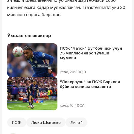
24 ёшли Шевальенинг клуб билан шартномаси 2030
йилнинг ёзига қадар мўлжалланган. Transfermarkt уни 30
миллион еврога баҳолаган.
Ўхшаш янгиликлар
ПСЖ "Челси" футболчиси учун
75 миллион евро тўлаши
мумкин
кеча, 20:30
0
“Ливерпуль” ва ПСЖ Барколя
бўйича келиша олмаяпти
кеча, 16:40
1
ПСЖ
Люка Шевалье
Лига 1