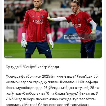
Бу ҳақда "L'Equipe" хабар берди.
Француз футболчиси 2025 йилнинг ёзида "Лилл"дан 55
миллион еврога харид қилинган. Шевалье ПСЖ сафида
барча мусобақаларда 26 ўйинда майдонга тушиб, 28 та
гол ўтказиб юборган ва 10 та баҳсни "қуруқ" ўтказган. У
2024 йилдан бери парижликлар сафида тўп тепаётган
россиялик Матвей Сафоновга асосий таркибдаги