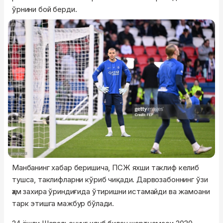
ўрнини бой берди.
Манбанинг хабар беришича, ПСЖ яхши таклиф келиб
тушса, таклифларни кўриб чиқади. Дарвозабоннинг ўзи
ҳам захира ўриндиғида ўтиришни истамайди ва жамоани
тарк этишга мажбур бўлади.