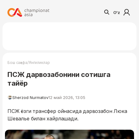
O'z
/
Бош саҳифа
Янгиликлар
ПСЖ дарвозабонини сотишга
тайёр
Sherzod Nurmatov
12 май 2026, 13:05
ПСЖ ёзги трансфер ойнасида дарвозабон Люка
Шевалье билан хайрлашади.