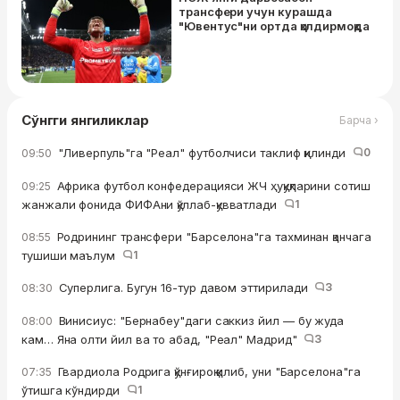
трансфери учун курашда
"Ювентус"ни ортда қолдирмоқда
Сўнгги янгиликлар
Барча ›
"Ливерпуль"га "Реал" футболчиси таклиф қилинди
0
09:50
Африка футбол конфедерацияси ЖЧ ҳуқуқларини сотиш
09:25
жанжали фонида ФИФАни қўллаб-қувватлади
1
Родрининг трансфери "Барселона"га тахминан қанчага
08:55
тушиши маълум
1
Суперлига. Бугун 16-тур давом эттирилади
3
08:30
Винисиус: "Бернабеу"даги саккиз йил — бу жуда
08:00
кам… Яна олти йил ва то абад, "Реал" Мадрид"
3
Гвардиола Родрига қўнғироқ қилиб, уни "Барселона"га
07:35
ўтишга кўндирди
1