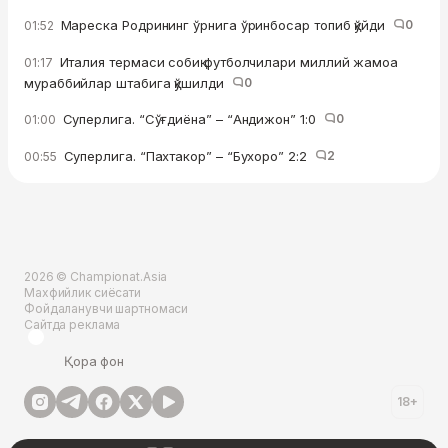
Мареска Родрининг ўрнига ўринбосар топиб қўйди
0
01:52
Италия термаси собиқ футболчилари миллий жамоа
01:17
мураббийлар штабига қўшилди
0
Суперлига. “Сўғдиёна” – “Андижон” 1:0
0
01:00
Суперлига. “Пахтакор” – “Бухоро” 2:2
2
00:55
2026 © Championat.Asia
Махфийлик сиёсати
Фойдаланувчи шартномаси
Сайтда реклама
Қора фон
18+