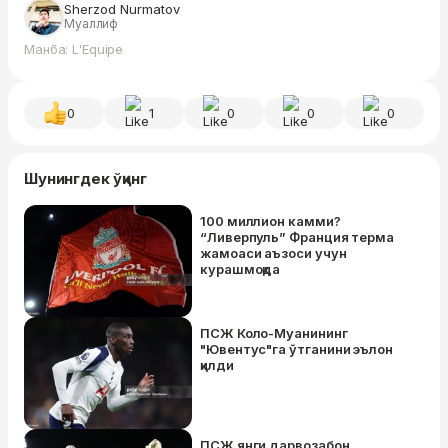
Sherzod Nurmatov
Муаллиф
Манба: L'Equipe
0
1
0
0
0
Шунингдек ўқинг
100 миллион камми?
“Ливерпуль” Франция терма
жамоаси аъзоси учун
курашмоқда
ПСЖ Коло-Муанининг
"Ювентус"га ўтганини эълон
қилди
ПСЖ янги дарвозабон