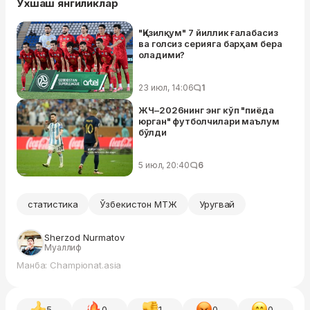
Ўхшаш янгиликлар
"Қизилқум" 7 йиллик ғалабасиз
ва голсиз серияга барҳам бера
оладими?
23 июл, 14:06
1
ЖЧ–2026нинг энг кўп "пиёда
юрган" футболчилари маълум
бўлди
5 июл, 20:40
6
статистика
Ўзбекистон МТЖ
Уругвай
Sherzod Nurmatov
Муаллиф
Манба: Championat.asia
5
0
1
0
0