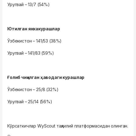
Уругвай – 13/7 (54%)
Ютилган яккакурашлар
Ўзбекистон – 141/53 (38%)
Уругвай – 141/83 (59%)
Ғолиб чиқилган ҳаводаги курашлар
Ўзбекистон – 25/8 (32%)
Уругвай – 25/14 (56%)
Кўрсаткичлар WyScout таҳлилий платформасидан олинган.