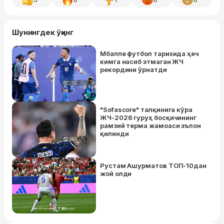
Шунингдек ўқинг
Мбаппе футбол тарихида ҳеч
кимга насиб этмаган ЖЧ
рекордини ўрнатди
"Sofascore" талқинига кўра
ЖЧ-2026 гуруҳ босқичининг
рамзий терма жамоаси эълон
қилинди
Рустам Ашурматов ТОП-10дан
жой oлди