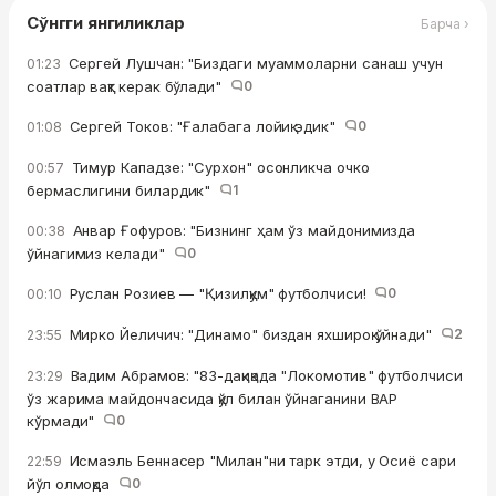
Сўнгги янгиликлар
Барча ›
Сергей Лушчан: "Биздаги муаммоларни санаш учун
01:23
соатлар вақт керак бўлади"
0
Сергей Токов: "Ғалабага лойиқ эдик"
0
01:08
Тимур Кападзе: "Сурхон" осонликча очко
00:57
бермаслигини билардик"
1
Анвар Ғофуров: "Бизнинг ҳам ўз майдонимизда
00:38
ўйнагимиз келади"
0
Руслан Розиев — "Қизилқум" футболчиси!
0
00:10
Мирко Йеличич: "Динамо" биздан яхшироқ ўйнади"
2
23:55
Вадим Абрамов: "83-дақиқада "Локомотив" футболчиси
23:29
ўз жарима майдончасида қўл билан ўйнаганини ВАР
кўрмади"
0
Исмаэль Беннасер "Милан"ни тарк этди, у Осиё сари
22:59
йўл олмоқда
0