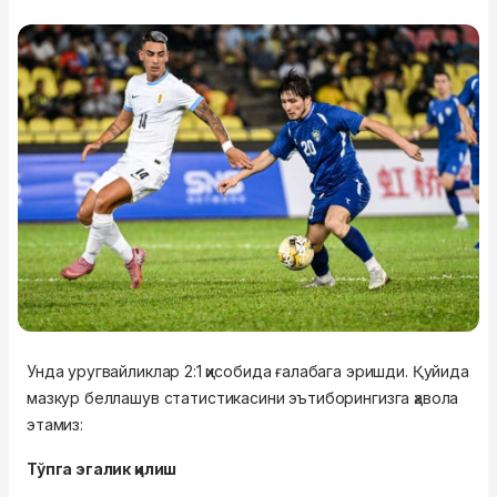
Унда уругвайликлар 2:1 ҳисобида ғалабага эришди. Қуйида
мазкур беллашув статистикасини эътиборингизга ҳавола
этамиз:
Тўпга эгалик қилиш