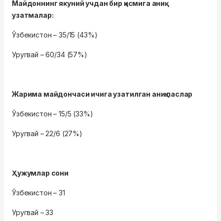
Майдоннинг якуний учдан бир қисмига аниқ
узатмалар:
Ўзбекистон – 35/15 (43%)
Уругвай – 60/34 (57%)
Жарима майдончаси ичига узатилган аниқ паслар
Ўзбекистон – 15/5 (33%)
Уругвай – 22/6 (27%)
Ҳужумлар сони
Ўзбекистон – 31
Уругвай – 33