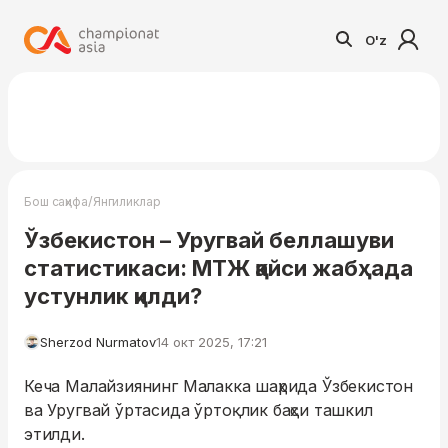
O'z
/
Бош саҳифа
Янгиликлар
Ўзбекистон – Уругвай беллашуви
статистикаси: МТЖ қайси жабҳада
устунлик қилди?
Sherzod Nurmatov
14 окт 2025, 17:21
Кеча Малайзиянинг Малакка шаҳрида Ўзбекистон
ва Уругвай ўртасида ўртоқлик баҳси ташкил
этилди.