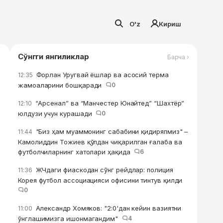
O'z
Кириш
Сўнгги янгиликлар
Барча ›
Форлан Уругвай ёшлар ва асосий терма
12:35
жамоаларини бошқаради
0
“Арсенал” ва “Манчестер Юнайтед” “Шахтёр”
12:10
юлдузи учун курашади
0
"Биз ҳам муаммонинг сабабини қидиряпмиз" –
11:44
Камолиддин Тожиев қўлдан чиқарилган ғалаба ва
футболчиларнинг хатолари ҳақида
6
ЖЧдаги фиаскодан сўнг рейдлар: полиция
11:36
Корея футбол ассоциацияси офисини тинтув қилди
0
Александр Хомяков: "2:0'дан кейин вазиятни
11:00
ўнглашимизга ишонмагандим"
4