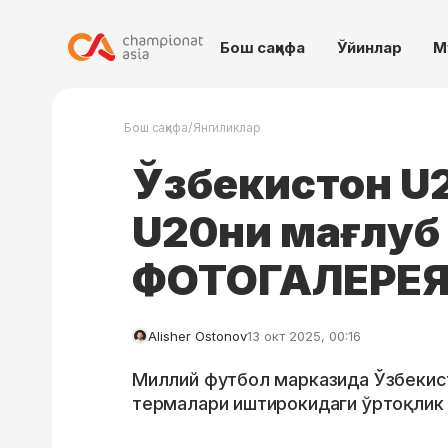
Бош саҳифа
Ўйинлар
М
/
Бош саҳифа
Янгиликлар
Ўзбекистон U2
U20ни мағлуб
ФОТОГАЛЕРЕ
Alisher Ostonov
13 окт 2025, 00:16
Миллий футбол марказида Ўзбекист
термалари иштирокидаги ўртоқлик 