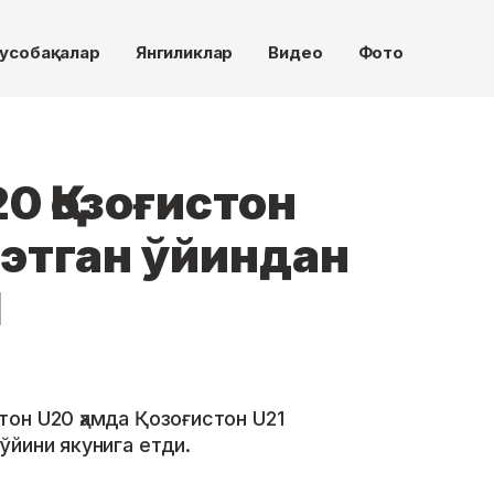
усобақалар
Янгиликлар
Видео
Фото
0 Қозоғистон
 этган ўйиндан
Я
он U20 ҳамда Қозоғистон U21
ўйини якунига етди.