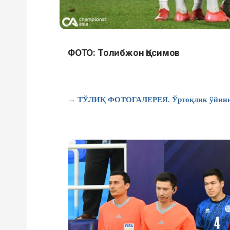
ФОТО: Толибжон Қосимов
→ ТЎЛИҚ ФОТОГАЛЕРЕЯ. Ўртоқлик ўйини. Ўз