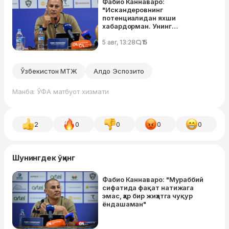
Фабио Каннаваро:
"Искандеровнинг
потенциалидан яхши
хабардорман. Унинг
даражасини билган ҳолда ЖЧга
олиб борганман"
5 авг, 13:28
15
Ўзбекистон МТЖ
Алдо Эспозито
Манба: ЎФА матбуот хизмати
2
0
0
0
0
Шунингдек ўқинг
Фабио Каннаваро: "Мураббий
сифатида фақат натижага
эмас, ҳар бир жиҳатга чуқур
ёндашаман"