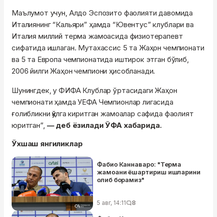
Маълумот учун, Алдо Эспозито фаолияти давомида
Италиянинг “Кальяри” ҳамда “Ювентус” клублари ва
Италия миллий терма жамоасида физиотерапевт
сифатида ишлаган. Мутахассис 5 та Жаҳон чемпионати
ва 5 та Европа чемпионатида иштирок этган бўлиб,
2006 йилги Жаҳон чемпиони ҳисобланади.
Шунингдек, у ФИФА Клублар ўртасидаги Жаҳон
чемпионати ҳамда УЕФА Чемпионлар лигасида
ғолибликни қўлга киритган жамоалар сафида фаолият
юритган”,
— деб ёзилади ЎФА хабарида.
Ўхшаш янгиликлар
Фабио Каннаваро: "Терма
жамоани ёшартириш ишларини
олиб борамиз"
5 авг, 14:11
8