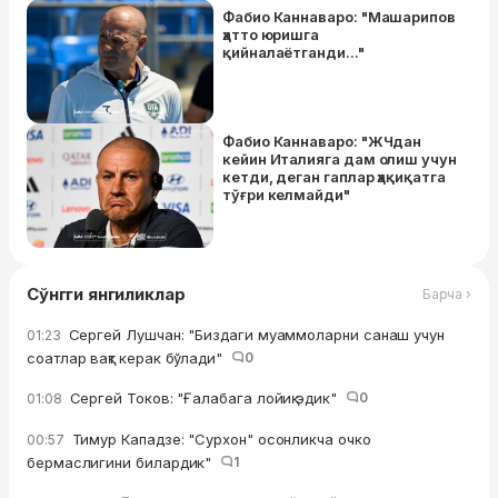
Фабио Каннаваро: "Машарипов
ҳатто юришга
қийналаётганди..."
Фабио Каннаваро: "ЖЧдан
кейин Италияга дам олиш учун
кетди, деган гаплар ҳақиқатга
тўғри келмайди"
Сўнгги янгиликлар
Барча ›
Сергей Лушчан: "Биздаги муаммоларни санаш учун
01:23
соатлар вақт керак бўлади"
0
Сергей Токов: "Ғалабага лойиқ эдик"
0
01:08
Тимур Кападзе: "Сурхон" осонликча очко
00:57
бермаслигини билардик"
1