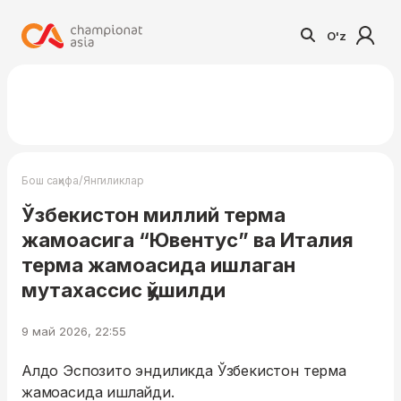
O'z
/
Бош саҳифа
Янгиликлар
Ўзбекистон миллий терма
жамоасига “Ювентус” ва Италия
терма жамоасида ишлаган
мутахассис қўшилди
9 май 2026, 22:55
Алдо Эспозито эндиликда Ўзбекистон терма
жамоасида ишлайди.