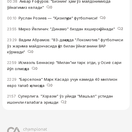
Анвар Ғофуров: "Бизнинг ҳам ўз майдонимизда
00:38
ўйнагимиз келади"
0
Руслан Розиев — "Қизилқум" футболчиси!
0
00:10
Мирко Йеличич: "Динамо" биздан яхшироқ ўйнади"
2
23:55
Вадим Абрамов: "83-дақиқада "Локомотив" футболчиси
23:29
ўз жарима майдончасида қўл билан ўйнаганини ВАР
кўрмади"
0
Исмаэль Беннасер "Милан"ни тарк этди, у Осиё сари
22:59
йўл олмоқда
0
"Барселона" Марк Касадо учун камида 40 миллион
22:29
евро талаб қилмоқда
0
Суперлига. "Хоразм" ўз уйида "Машъал" устидан
21:57
ишончли ғалабага эришди
2