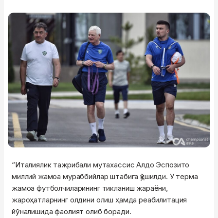
“Италиялик тажрибали мутахассис Алдо Эспозито
миллий жамоа мураббийлар штабига қўшилди. У терма
жамоа футболчиларининг тикланиш жараёни,
жароҳатларнинг олдини олиш ҳамда реабилитация
йўналишида фаолият олиб боради.