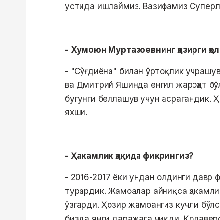
устида ишлаймиз. Вазифамиз Суперл
- Хумоюн Муртазоевнинг ҳозирги ҳо
- "Сўғдиёна" билан ўртоқлик учраш
ва Дмитрий Яшинда енгил жароҳат бў
бугунги беллашув учун асрагандик. Ҳ
яхши.
- Ҳакамлик ҳақида фикрингиз?
- 2016-2017 ёки ундан олдинги давр 
турардик. Жамоалар айниқса ҳакамли
ўзгарди. Ҳозир жамоангиз кучли бўлс
бизда янги даражага чиқди. Қолавер