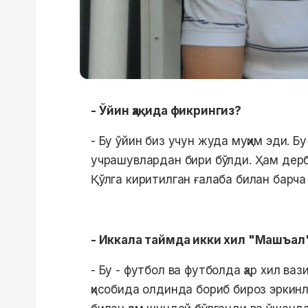
- Ўйин ҳақида фикрингиз?
- Бу ўйин биз учун жуда муҳим эди. Б
учрашувлардан бири бўлди. Ҳам дерб
Қўлга киритилган ғалаба билан барч
- Иккала таймда икки хил "Машъал
- Бу - футбол ва футболда ҳар хил ва
ҳисобида олдинда бориб бироз эркин