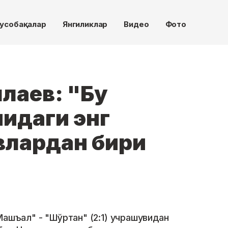
усобақалар
Янгиликлар
Видео
Фото
лаев: "Бу
идаги энг
влардан бири
Машъал" - "Шўртан" (2:1) учрашувидан