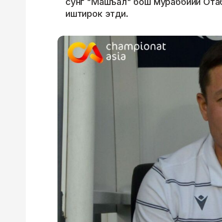
сўнг "Машъал" бош мураббийи Ота
иштирок этди.