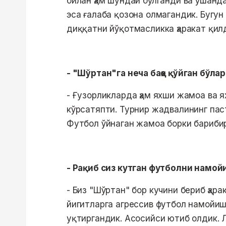
билан ҳам шундай бўлганди ва ўшанда
эса ғалаба қозона олмагандик. Бугун
диққатни йўқотмасликка ҳаракат қил
- "Шўртан"га неча баҳо қўйган бўла
- Ғузорликларда ҳам яхши жамоа ва я
кўрсатяпти. Турнир жадвалининг пас
Футбол ўйнаган жамоа борки барибир
- Рақиб сиз кутган футболни намо
- Биз "Шўртан" бор кучини бериб ҳар
йигитларга агрессив футбол намойиш
уқтиргандик. Асосийси ютиб олдик. 