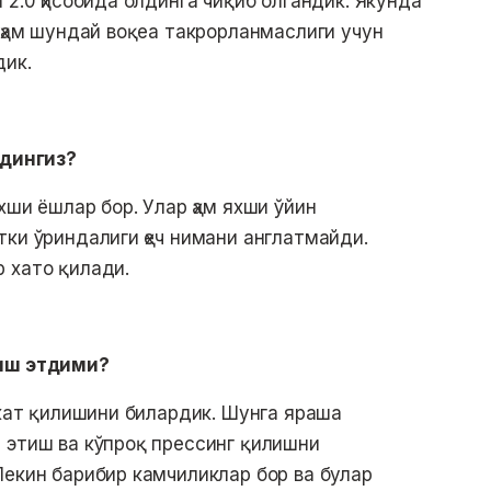
 2:0 ҳисобида олдинга чиқиб олгандик. Якунда
 ҳам шундай воқеа такрорланмаслиги учун
дик.
рдингиз?
хши ёшлар бор. Улар ҳам яхши ўйин
тки ўриндалиги ҳеч нимани англатмайди.
 хато қилади.
йиш этдими?
акат қилишини билардик. Шунга яраша
 этиш ва кўпроқ прессинг қилишни
Лекин барибир камчиликлар бор ва булар