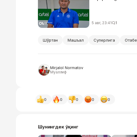
5 авг, 23:41
1
Шўртан
Машъал
Суперлига
Отабе
Mirjalol Normatov
Муаллиф
0
0
0
0
0
Шунингдек ўқинг