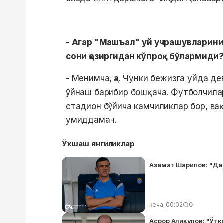
- Агар "Машъал" уй учрашувларини
сони ҳозиргидан кўпроқ бўлармиди
- Менимча, ҳа. Чунки бежизга уйда д
ўйнаш барибир бошқача. Футболчилар ҳ
стадион бўйича камчиликлар бор, вақ
умиддаман.
Ўхшаш янгиликлар
Азамат Шарипов: "Да
кеча, 00:02
0
Асрор Алиқулов: "Ўтк