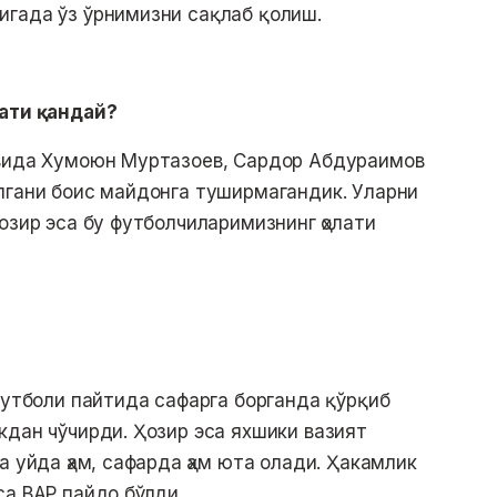
игада ўз ўрнимизни сақлаб қолиш.
лати қандай?
увида Хумоюн Муртазоев, Сардор Абдураимов
лгани боис майдонга туширмагандик. Уларни
озир эса бу футболчиларимизнинг ҳолати
футболи пайтида сафарга борганда қўрқиб
кдан чўчирди. Ҳозир эса яхшики вазият
а уйда ҳам, сафарда ҳам юта олади. Ҳакамлик
са ВАР пайдо бўлди.