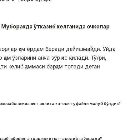
 Муборакда ўтказиб келганида очколар
?
еворлар ҳам ёрдам беради дейишмайди. Уйда
ам ўзларини анча зўр ҳис қилади. Тўғри,
ти келиб ҳаммаси барҳам топади деган
рвозабонимизнинг иккита хатоси туфайли мағлуб бўлдик"
азиб юборилган ҳар икки гол тасодифга ўхшади"