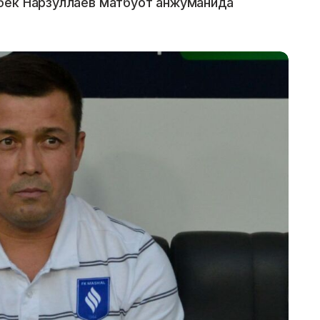
бек Нарзуллаев матбуот анжуманида