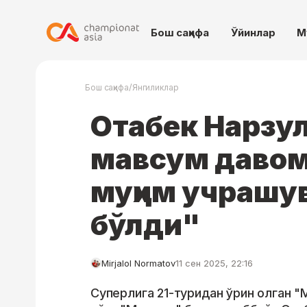
Бош саҳифа
Ўйинлар
М
/
Бош саҳифа
Янгиликлар
Отабек Нарзул
мавсум давом
муҳим учрашу
бўлди"
Mirjalol Normatov
11 сен 2025, 22:16
Суперлига 21-туридан ўрин олган "