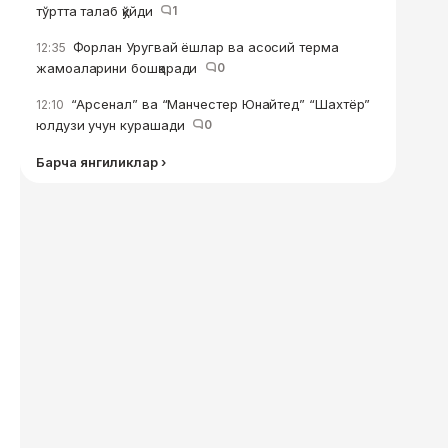
тўртта талаб қўйди
1
Форлан Уругвай ёшлар ва асосий терма
12:35
жамоаларини бошқаради
0
“Арсенал” ва “Манчестер Юнайтед” “Шахтёр”
12:10
юлдузи учун курашади
0
Барча янгиликлар ›