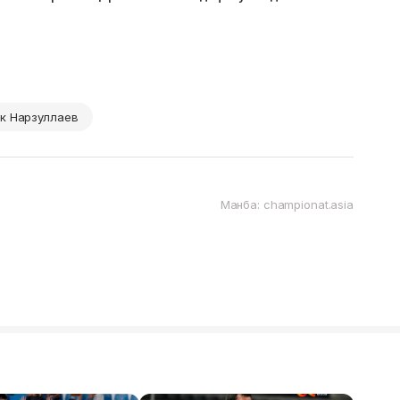
к Нарзуллаев
Манба: championat.asia