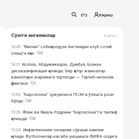
O'z
Кириш
Сўнгги янгиликлар
Барча ›
"Милан" собиқ юлдузи Англиядан клуб сотиб
14:45
олишга яқин
0
Козлов, Абдумажидов, Думбуя, Боакье
14:21
дисквалификация қилинди, бир қатор жамоалар
вакиллари жаримага тортилди — Тартиб-интизом
қўмитаси
1
“Барселона” ҳужумчиси ПСЖга ўтишга рози
13:50
бўлди
0
Флик ва Ямаль Родрини “Барселона”га таклиф
13:25
қилишди
0
Инфантинонинг кечирим сўраши камлик
13:00
қилади: Футболчилар касаба уюшмаси ФИФА олдига