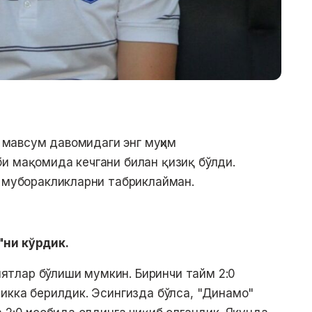
у мавсум давомидаги энг муҳим
и мақомида кечгани билан қизиқ бўлди.
а муборакликларни табриклайман.
"ни кўрдик.
зиятлар бўлиши мумкин. Биринчи тайм 2:0
ликка берилдик. Эсингизда бўлса, "Динамо"