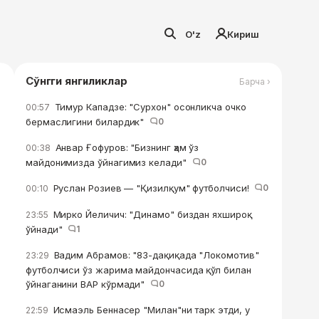
O'z
Кириш
Сўнгги янгиликлар
Барча ›
Тимур Кападзе: "Сурхон" осонликча очко
00:57
бермаслигини билардик"
0
Анвар Ғофуров: "Бизнинг ҳам ўз
00:38
майдонимизда ўйнагимиз келади"
0
Руслан Розиев — "Қизилқум" футболчиси!
0
00:10
Мирко Йеличич: "Динамо" биздан яхшироқ
23:55
ўйнади"
1
Вадим Абрамов: "83-дақиқада "Локомотив"
23:29
футболчиси ўз жарима майдончасида қўл билан
ўйнаганини ВАР кўрмади"
0
Исмаэль Беннасер "Милан"ни тарк этди, у
22:59