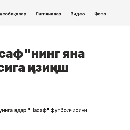
усобақалар
Янгиликлар
Видео
Фото
саф"нинг яна
ига қизиқиш
унига қадар "Насаф" футболчисини