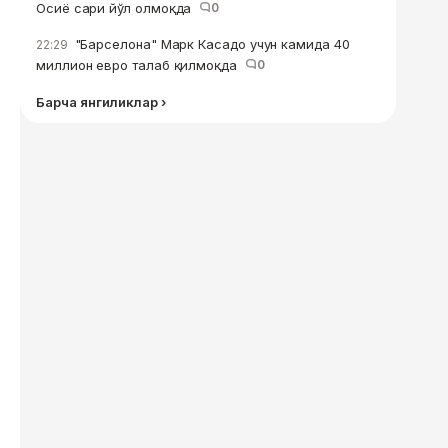
Осиё сари йўл олмоқда
0
"Барселона" Марк Касадо учун камида 40
22:29
миллион евро талаб қилмоқда
0
Барча янгиликлар ›