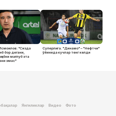
Исмоилов: "Сизда
Суперлига. "Динамо" – "Нефтчи"
иб бор дегани,
ўйинида кучлар тенг келди
ақибни мағлуб эта
ани эмас"
бақалар
Янгиликлар
Видео
Фото