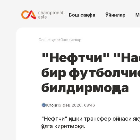
Бош саҳифа
Ўйинлар
М
/
Бош саҳифа
Янгиликлар
"Нефтчи" "На
бир футболчис
билдирмоқда
Khoja
16 фев 2026, 08:46
"Нефтчи" қишки трансфер ойнаси як
қўлга киритмоқчи.