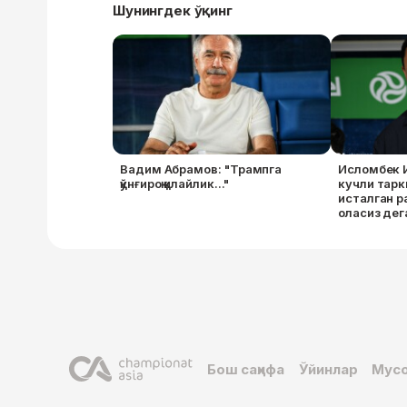
Шунингдек ўқинг
Вадим Абрамов: "Трампга
Исломбек 
қўнғироқ қилайлик..."
кучли тарк
исталган р
оласиз дег
Бош саҳифа
Ўйинлар
Мусо