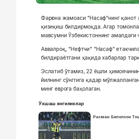
Фарғона жамоаси "Насаф"нинг қанот
қизиқиш билдирмоқда. Агар томонлар
мавсумни Ўзбекистоннинг амалдаги 
Аввалроқ, "Нефтчи" "Насаф" етакчи
билдираётгани ҳақида хабарлар тар
Эслатиб ўтамиз, 22 ёшли ҳимоячинин
йилнинг сўнггига қадар мўлжалланг
минг еврога баҳолаган.
Ўхшаш янгиликлар
Расман: Билолхон То