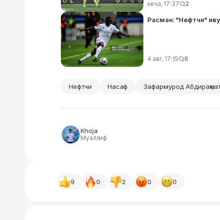
кеча, 17:37
2
Расман: "Нефтчи" иву
4 авг, 17:15
8
Нефтчи
Насаф
Зафармурод Абдираҳма
Khoja
Муаллиф
9
0
2
0
0