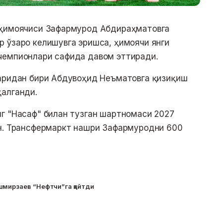
 ҳимоячиси Зафармурод Абдираҳматовга
 ўзаро келишувга эришса, ҳимоячи янги
чемпионлари сафида давом эттиради.
ларидан бири Абдувоҳид Неъматовга қизиқиш
қалганди.
г "Насаф" билан тузган шартномаси 2027
ан. Трансфермаркт нашри Зафармуродни 600
шмирзаев “Нефтчи”га қайтди