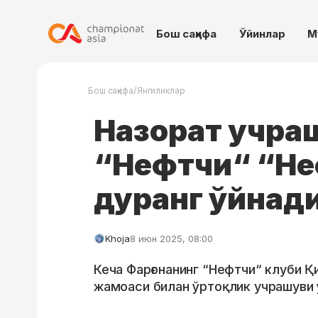
Бош саҳифа
Ўйинлар
М
/
Бош саҳифа
Янгиликлар
Назорат учра
“Нефтчи“ “Не
дуранг ўйнад
Khoja
8 июн 2025, 08:00
Кеча Фарғонанинг “Нефтчи“ клуби Қ
жамоаси билан ўртоқлик учрашуви 