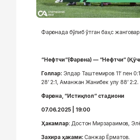
Фарғонада бўлиб ўтган баҳс жанговар
“Нефтчи“(Фарғона) — “Нефтчи“ (Қўчқ
Голлар:
Элдар Таштемиров 11ʼ пен 0:
28ʼ 2:1, Аманжан Жанибек улу 88ʼ 2:2.
Фарғона, “Истиқлол“ стадиони
07.06.2025 | 19:00
Ҳакамлар
: Достон Мирзараимов, Эл
Захира ҳаками:
Санжар Ёрматов.