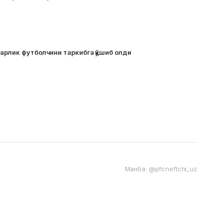
арлик футболчини таркибга қўшиб олди
Манба: @pfcneftchi_uz