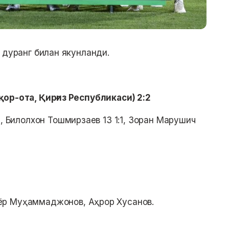
 дуранг билан якунланди.
ор-ота, Қирғиз Республикаси) 2:2
1, Билолхон Тошмирзаев 13 1:1, Зоран Марушич
ёр Муҳаммаджонов, Аҳрор Хусанов.