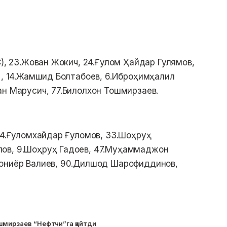
C), 23.Жован Жокич, 24.Ғулом Ҳайдар Гулямов,
в , 14.Жамшид Болтабоев, 6.Иброҳимҳалил
ан Марусич, 77.Билолхон Тошмирзаев.
 24.Ғуломхайдар Ғуломов, 33.Шоҳруҳ
ов, 9.Шоҳруҳ Гадоев, 47.Муҳаммаджон
Дониёр Валиев, 90.Дилшод Шарофиддинов,
шмирзаев “Нефтчи”га қайтди