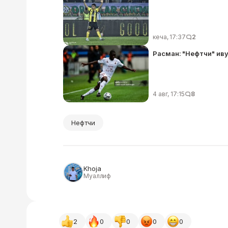
кеча, 17:37
2
Расман: "Нефтчи" иву
4 авг, 17:15
8
Нефтчи
Khoja
Муаллиф
2
0
0
0
0