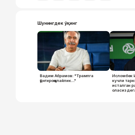
Шунингдек ўқинг
Вадим Абрамов: "Трампга
Исломбек 
қўнғироқ қилайлик..."
кучли тарк
исталган р
оласиз дег