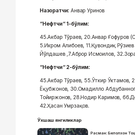
Назоратчи:
Анвар Уринов
“Нефтчи“ 1-бўлим:
45.Акбар Тўраев, 20.Анвар Ғофуров (
5.Икром Алибоев, 11.Қувондиқ Рўзие
Йўлдашев ,7.Аброр Исмоилов, 32.Зор
“Нефтчи“ 2-бўлим:
45.Акбар Тўраев, 55.Ўткир Ўктамов,
Ёқубжонов, 30.Омадилло Абдубанноп
Тойиржонов, 28.Нодир Каримов, 66.
42.Ҳасан Умрзақов.
Ўхшаш янгиликлар
Расман: Билолхон То