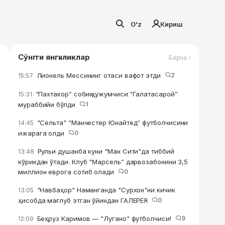
O'z
Кириш
Сўнгги янгиликлар
Барча ›
Лионель Мессининг отаси вафот этди
2
15:57
“Пахтакор” собиқ ҳужумчиси “Галатасарой”
15:31
мураббийи бўлди
1
"Сельта" “Манчестер Юнайтед” футболчисини
14:45
ижарага олди
0
Рульи душанба куни "Ман Сити"да тиббий
13:48
кўрикдан ўтади. Клуб "Марсель” дарвозабонини 3,5
миллион еврога сотиб олади
0
"Навбаҳор" Наманганда "Сурхон"ни кичик
13:05
ҳисобда мағлуб этган ўйиндан ГАЛЕРЕЯ
0
Беҳруз Каримов — "Лугано" футболчиси!
9
12:09