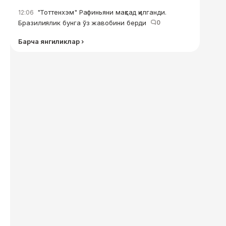
"Тоттенхэм" Рафиньяни мақсад қилганди.
12:06
Бразилиялик бунга ўз жавобини берди
0
Барча янгиликлар ›