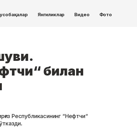
усобақалар
Янгиликлар
Видео
Фото
шуви.
фтчи“ билан
и
ирғиз Республикасининг “Нефтчи“
ўтказди.