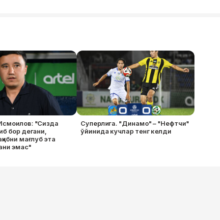
Исмоилов: "Сизда
Суперлига. "Динамо" – "Нефтчи"
иб бор дегани,
ўйинида кучлар тенг келди
ақибни мағлуб эта
ани эмас"