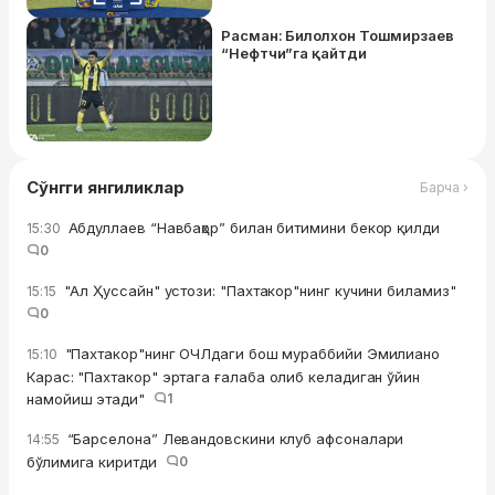
Расман: Билолхон Тошмирзаев
“Нефтчи”га қайтди
Сўнгги янгиликлар
Барча ›
Абдуллаев “Навбаҳор” билан битимини бекор қилди
15:30
0
"Ал Ҳуссайн" устози: "Пахтакор"нинг кучини биламиз"
15:15
0
"Пахтакор"нинг ОЧЛдаги бош мураббийи Эмилиано
15:10
Карас: "Пахтакор" эртага ғалаба олиб келадиган ўйин
намойиш этади"
1
“Барселона” Левандовскини клуб афсоналари
14:55
бўлимига киритди
0