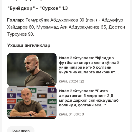
"Бунёдкор" - "Сурхон" 1:3
Голлар:
Темурхўжа Абдухолиқов 30 (пен.) - Абдуғофур
Ҳайдаров 60, Муҳаммад Али Абдураҳмонов 65, Достон
Турсунов 90.
Ўхшаш янгиликлар
Илёс Зейтуллаев: "Қайсидир
футбол эксперти мени кўплаб
ўйинчилари кетиб қолгани
учунгина ёшларга имконият
беряпти", деб ёзибди"
кеча, 20:24
2
Илёс Зейтуллаев: "Бизга
ажратилган 5 млрднинг 2,5
млрди дарҳол солиққа ушлаб
қолинди, қолгани эса..."
кеча, 01:00
9
Бунёдкор