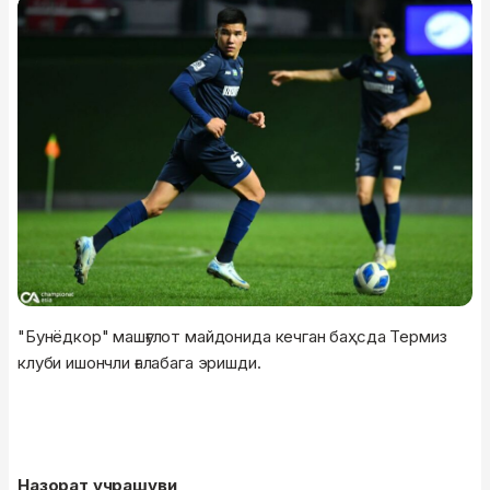
"Бунёдкор" машғулот майдонида кечган баҳсда Термиз
клуби ишончли ғалабага эришди.
Назорат учрашуви