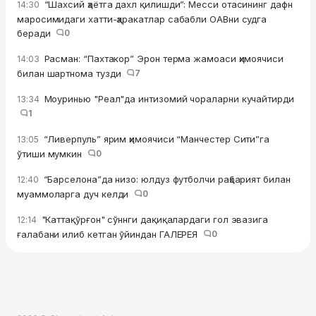
“Шахсий ҳаётга дахл қилишди”: Месси отасининг дафн
14:30
маросимидаги хатти-ҳаракатлар сабабли ОАВни судга
беради
0
Расман: “Пахтакор” Эрон терма жамоаси ҳимоячиси
14:03
билан шартнома тузди
7
Моуринью "Реал"да интизомий чораларни кучайтирди
13:34
1
“Ливерпуль” ярим ҳимоячиси “Манчестер Сити”га
13:05
ўтиши мумкин
0
“Барселона”да низо: юлдуз футболчи раҳбарият билан
12:40
муаммоларга дуч келди
0
"Каттақўрғон" сўннги дақиқалардаги гол эвазига
12:14
ғалабани илиб кетган ўйиндан ГАЛЕРЕЯ
0