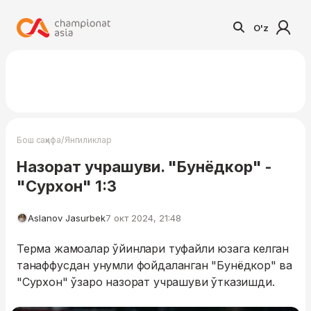
O'z
/
Бош саҳифа
Янгиликлар
Назорат учрашуви. "Бунёдкор" -
"Сурхон" 1:3
Aslanov Jasurbek
7 окт 2024, 21:48
Терма жамоалар ўйинлари туфайли юзага келган
танаффусдан унумли фойдаланган "Бунёдкор" ва
"Сурхон" ўзаро назорат учрашуви ўтказишди.