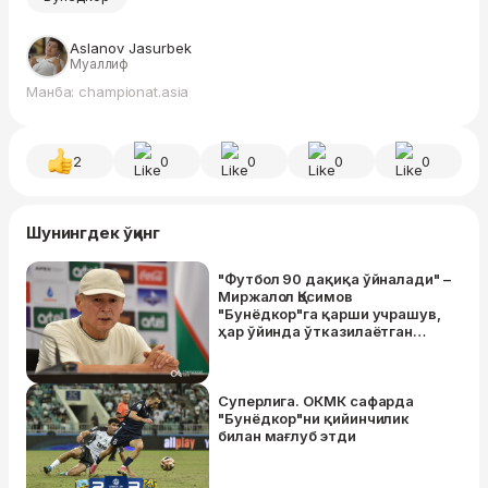
Aslanov Jasurbek
Муаллиф
Манба: championat.asia
2
0
0
0
0
Шунингдек ўқинг
"Футбол 90 дақиқа ўйналади" –
Миржалол Қосимов
"Бунёдкор"га қарши учрашув,
ҳар ўйинда ўтказилаётган
голлар ва Миржамол Қосимов
ҳақида гапирди
Суперлига. ОКМК сафарда
"Бунёдкор"ни қийинчилик
билан мағлуб этди