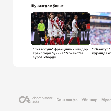
Шунингдек ўқинг
"Ливерпуль" франциялик иқтидор
"Ювентус" 
трансфери бўйича "Монако"га
курашда ет
сўров юборди
Бош саҳифа
Ўйинлар
Мусо