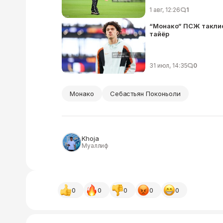
1 авг, 12:26
1
“Монако” ПСЖ таклифи
тайёр
31 июл, 14:35
0
Монако
Себастьян Поконьоли
Khoja
Муаллиф
0
0
0
0
0