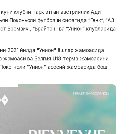
 куни клубни тарк этган австриялик Ади
ьян Поконьоли футболчи сифатида “Генк”, “АЗ
ест Бромвич”, “Брайтон” ва “Унион” клубларида
ини 2021 йилда "Унион" ёшлар жамоасида
ар жамоаси ва Белгия U18 терма жамоасини
и Покогноли "Унион" асосий жамоасида бош