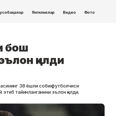
усобақалар
Янгиликлар
Видео
Фото
и бош
эълон қилди
асининг 38 ёшли собиқ футболчиси
этиб тайинланганини эълон қилди.