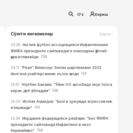
O'z
Кириш
Сўнгги янгиликлар
Барча ›
Англия футбол ассоциацияси Инфантинонинг
23:26
ФИФА президенти сайловидаги номзодини қўллаб-
қувватламайди
0
"Реал" Винисиус билан шартномани 2032
23:11
йилгача узайтирганини эълон қилди
1
Улуғбек Бакаев: "Ўйин 0:0 ҳисобида якун топса
22:51
керак деб ўйладим"
0
Ислом Аҳмедов: "Бизга ҳужумда агрессивлик
22:34
етишмади"
1
Иордания федерацияси раҳбари: "Биз ФИФА
22:29
президенти сайловида Инфантинога овоз
бермаймиз"
0