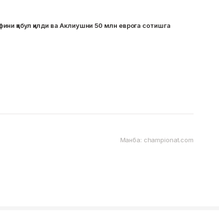
ни қабул қилди ва Аклиушни 50 млн еврога сотишга
Манба: championat.com