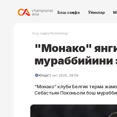
Бош саҳифа
Ўйинлар
М
/
Бош саҳифа
Янгиликлар
"Монако" янг
мураббийини 
Khoja
12 окт 2025, 08:58
“Монако” клуби Белгия терма жамо
Себастьян Поконьоли бош мураббий 