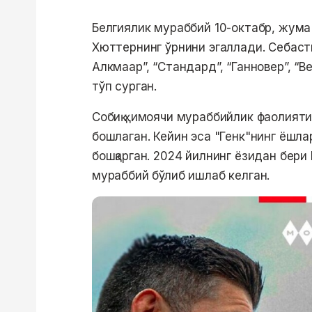
Белгиялик мураббий 10-октабр, жума
Хюттернинг ўрнини эгаллади. Себаст
Алкмаар”, “Стандард”, “Ганновер”, “В
тўп сурган.
Собиқ ҳимоячи мураббийлик фаолият
бошлаган. Кейин эса "Генк"нинг ёшл
бошқарган. 2024 йилнинг ёзидан бер
мураббий бўлиб ишлаб келган.