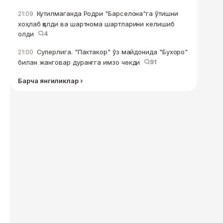
Кутилмаганда Родри "Барселона"га ўтишни
21:09
хоҳлаб қолди ва шартнома шартларини келишиб
олди
4
Суперлига. "Пахтакор" ўз майдонида "Бухоро"
21:00
билан жанговар дурангга имзо чекди
91
Барча янгиликлар ›