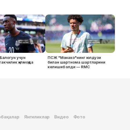
Балогун учун
ПСЖ "Монако"нинг юлдузи
акчилик қилмоқда
билан шартнома шартларини
келишиб олди — RMC
бақалар
Янгиликлар
Видео
Фото