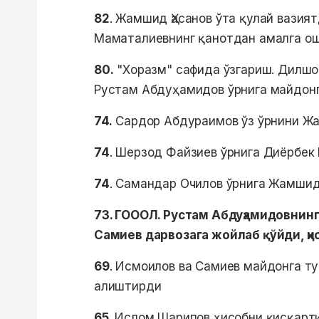
82
. Жамшид Ҳасанов ўта қулай вазия
Маматалиевнинг қанотдан амалга ош
80.
"Хоразм" сафида ўзгариш. Дилшо
Рустам Абдуҳамидов ўрнига майдонг
74.
Сардор Абдураимов ўз ўрнини Жа
74
. Шерзод Файзиев ўрнига Диёрбек
74
. Самандар Очилов ўрнига Жамшид
73. ГОООЛ. Рустам Абдуҳамидовнин
Самиев дарвозага жойлаб қўйди, ҳи
69
. Исмоилов ва Самиев майдонга т
алиштирди
65.
Ислом Шарипов ҳисобни қисқарти