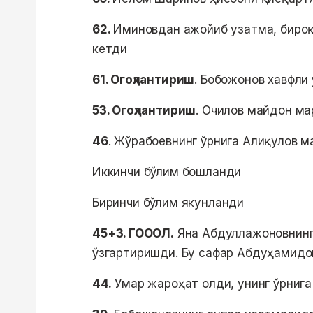
62.
Иминовдан ажойиб узатма, бироқ
кетди
61. Огоҳлантириш
. Бобожонов хавфли
53. Огоҳлантириш
. Очилов майдон ма
46
. Жўрабоевнинг ўрнига Алиқулов 
Иккинчи бўлим бошланди
Биринчи бўлим якунланди
4
5+3. ГОООЛ.
Яна Абдуллажоновнинг
ўзгартиришди. Бу сафар Абдуҳамидо
44.
Умар жароҳат олди, унинг ўрниг