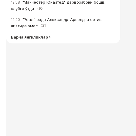
"Манчестер Юнайтед" дарвозабони бошқа
12:58
клубга ўтди
0
"Реал" ёзда Александр-Арнолдни сотиш
12:20
ниятида эмас
1
Барча янгиликлар ›