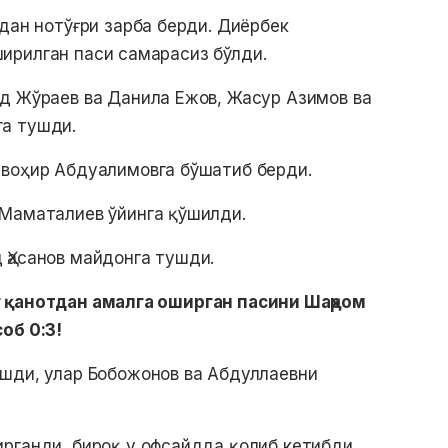
тдан нотўғри зарба берди. Диёрбек
ирилган паси самарасиз бўлди.
д Жўраев ва Данила Ежов, Жасур Азимов ва
а тушди.
воҳир Абдуалимовга бўшатиб берди.
 Маматалиев ўйинга қўшилди.
 Ҳасанов майдонга тушди.
г қанотдан амалга оширган пасини Шаҳром
соб 0:3!
ушди, улар Бобожонов ва Абдуллаевни
рганди, бироқ у офсайдда қолиб кетибди