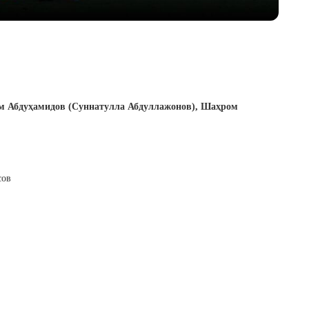
там Абдуҳамидов (Суннатулла Абдуллажонов),
Шаҳром
сов