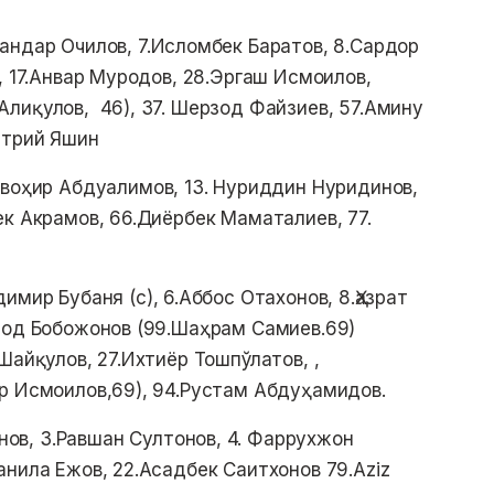
андар Очилов, 7.Исломбек Баратов, 8.Сардор
, 17.Анвар Муродов, 28.Эргаш Исмоилов,
лиқулов, 46), 37. Шерзод Файзиев, 57.Амину
итрий Яшин
авоҳир Абдуалимов, 13. Нуриддин Нуридинов,
ек Акрамов, 66.Диёрбек Маматалиев, 77.
димир Бубаня (с), 6.Аббос Отахонов, 8.Ҳазрат
род Бобожонов (99.Шаҳрам Самиев.69)
Шайқулов, 27.Ихтиёр Тошпўлатов, ,
р Исмоилов,69), 94.Рустам Абдуҳамидов.
в, 3.Равшан Султонов, 4. Фаррухжон
нила Ежов, 22.Асадбек Саитхонов 79.Aziz