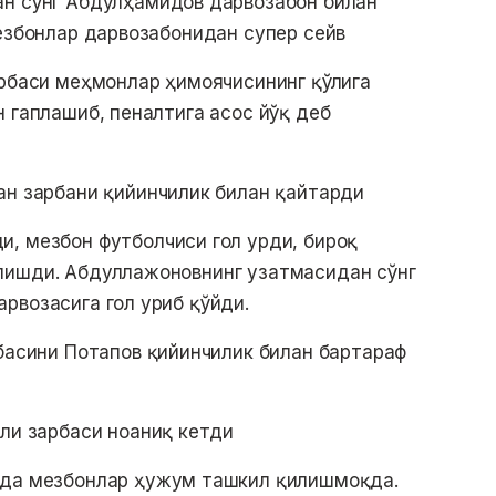
н сўнг Абдулҳамидов дарвозабон билан
Мезбонлар дарвозабонидан супер сейв
рбаси меҳмонлар ҳимоячисининг қўлига
н гаплашиб, пеналтига асос йўқ деб
ан зарбани қийинчилик билан қайтарди
, мезбон футболчиси гол урди, бироқ
лишди. Абдуллажоновнинг узатмасидан сўнг
рвозасига гол уриб қўйди.
басини Потапов қийинчилик билан бартараф
ли зарбаси ноаниқ кетди
рда мезбонлар ҳужум ташкил қилишмоқда.