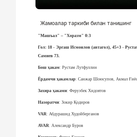
Жамоалар таркиби билан танишинг
"Машъал" – "Хоразм" 0:3
Гол: 18 - Эргаш Исмоилов (автагол), 45+3 - Рус
Самиев 73.
Бош ҳакам
: Рустам Лутфуллин
Ёрдамчи ҳакамлар
: Санжар Шоюсупов, Акмал Ғиё
Захира ҳаками
: Ферузбек Хидоятов
Назоратчи
: Зокир Қодиров
VAR
: Абдурашид Худойберганов
AVAR
: Александр Буров