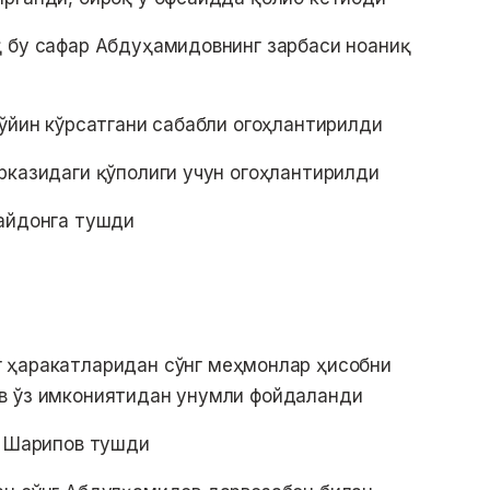
 бу сафар Абдуҳамидовнинг зарбаси ноаниқ
 ўйин кўрсатгани сабабли огоҳлантирилди
рказидаги қўполиги учун огоҳлантирилди
майдонга тушди
 ҳаракатларидан сўнг меҳмонлар ҳисобни
в ўз имкониятидан унумли фойдаланди
а Шарипов тушди