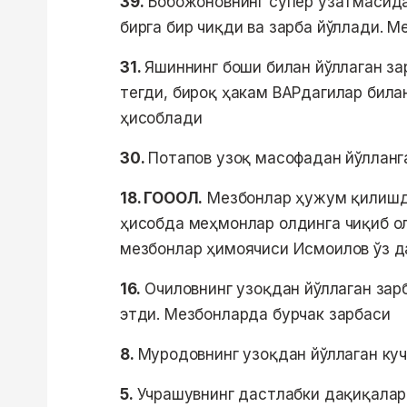
39.
Бобожоновнинг супер узатмасида
бирга бир чиқди ва зарба йўллади. 
31.
Яшиннинг боши билан йўллаган за
тегди, бироқ ҳакам ВАРдагилар била
ҳисоблади
30.
Потапов узоқ масофадан йўлланг
18. ГОООЛ.
Мезбонлар ҳужум қилишди
ҳисобда меҳмонлар олдинга чиқиб о
мезбонлар ҳимоячиси Исмоилов ўз да
16.
Очиловнинг узоқдан йўллаган зар
этди. Мезбонларда бурчак зарбаси
8.
Муродовнинг узоқдан йўллаган куч
5.
Учрашувнинг дастлабки дақиқала