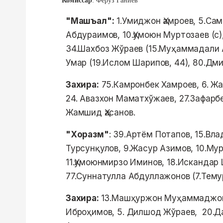
Комиссар
: Феруз Ғаниев
"Машъал":
1.Умиджон Ҳамроев, 5.Сам
Абдураимов, 10.Ҳумоюн Муртозаев (с)
34.Шахбоз Жўраев (15.Муҳаммадали А
Умар (19.Ислом Шарипов, 44), 80.Дм
Захира:
75.Камронбек Хамроев, 6. Ж
24. Авазхон Маматхўжаев, 27.Зафарб
Жамшид Ҳасанов.
"Хоразм"
: 39.Артём Потапов, 15.Вла
Турсунқулов, 9.Жасур Азимов, 10.Му
11.Ҳумоюнмирзо Иминов, 18.Искандар 
77.Суннатулла Абдуллажонов (7.Тему
Захира:
13.Машҳуржон Муҳаммаджоно
Иброҳимов, 5. Дилшод Жўраев, 20.Да