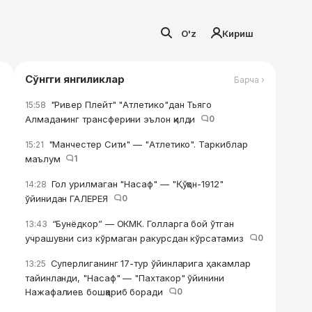
O'z
Кириш
Сўнгги янгиликлар
Барча ›
"Ривер Плейт" "Атлетико"дан Тьяго
15:58
Алмаданинг трансферини эълон қилди
0
"Манчестер Сити" — "Атлетико". Таркиблар
15:21
маълум
1
Гол урилмаган "Насаф" — "Қўқон-1912"
14:28
ўйинидан ГАЛЕРЕЯ
0
“Бунёдкор” — ОКМК. Голларга бой ўтган
13:43
учрашувни сиз кўрмаган ракурсдан кўрсатамиз
0
Суперлиганинг 17-тур ўйинларига ҳакамлар
13:25
тайинланди, "Насаф" — "Пахтакор" ўйинини
Нажафалиев бошқариб боради
0