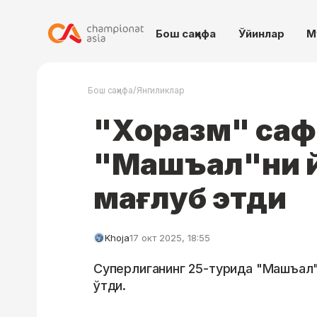
Бош саҳифа
Ўйинлар
М
/
Бош саҳифа
Янгиликлар
"Хоразм" са
"Машъал"ни й
мағлуб этди
Khoja
17 окт 2025, 18:55
Суперлиганинг 25-турида "Машъал" 
ўтди.