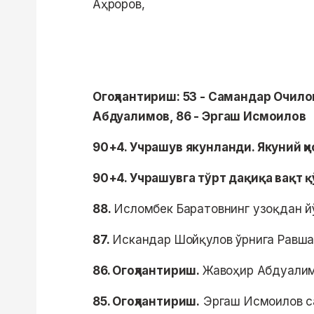
Аҳроров,
Огоҳлантириш: 53 - Самандар Очилов
Абдуалимов, 86 - Эргаш Исмоилов
90+4. Учрашув якунланди. Якуний ҳи
90+4. Учрашувга тўрт дақиқа вақт 
88.
Исломбек Баратовнинг узоқдан йў
87.
Искандар Шойқулов ўрнига Равша
86. Огоҳлантириш.
Жавоҳир Абдуалим
85. Огоҳлантириш.
Эргаш Исмоилов са