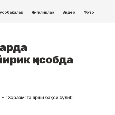
усобақалар
Янгиликлар
Видео
Фото
фарда
ирик ҳисобда
- "Хоразм"га қарши баҳси бўлиб