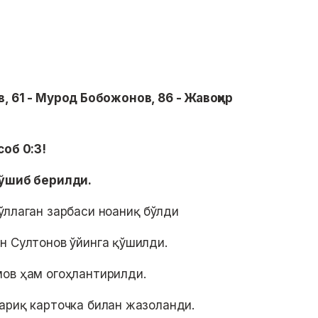
, 61 - Мурод Бобожонов, 86 - Жавоҳир
соб 0:3!
қўшиб берилди.
ллаган зарбаси ноаниқ бўлди
н Султонов ўйинга қўшилди.
ов ҳам огоҳлантирилди.
риқ карточка билан жазоланди.