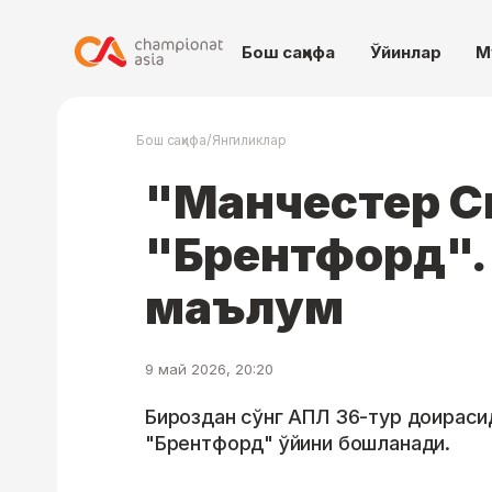
Бош саҳифа
Ўйинлар
М
/
Бош саҳифа
Янгиликлар
"Манчестер С
"Брентфорд".
маълум
9 май 2026, 20:20
Бироздан сўнг АПЛ 36-тур доираси
"Брентфорд" ўйини бошланади.