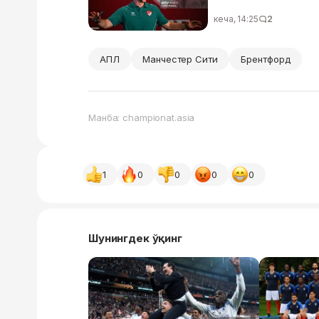
кеча, 14:25
2
АПЛ
Манчестер Сити
Брентфорд
Манба: championat.asia
1
0
0
0
0
Шунингдек ўқинг