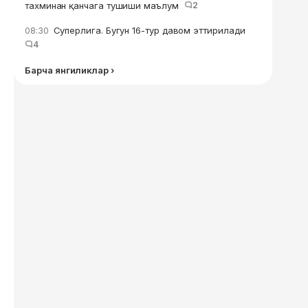
тахминан қанчага тушиши маълум
2
Суперлига. Бугун 16-тур давом эттирилади
08:30
4
Барча янгиликлар ›