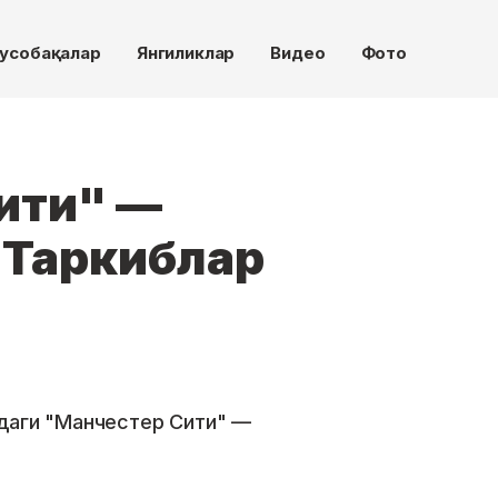
усобақалар
Янгиликлар
Видео
Фото
ити" —
 Таркиблар
даги "Манчестер Сити" —