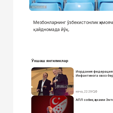
Мезбонларнинг ўзбекистонлик ҳимояч
қайдномада йўқ.
Ўхшаш янгиликлар
Иордания федерацияс
Инфантинога овоз бе
кеча, 22:29
0