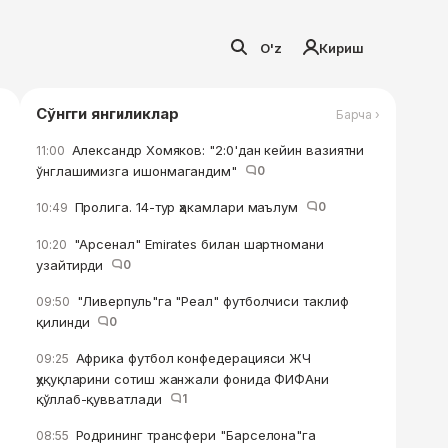
O'z
Кириш
Сўнгги янгиликлар
Барча ›
Александр Хомяков: "2:0'дан кейин вазиятни
11:00
ўнглашимизга ишонмагандим"
0
Пролига. 14-тур ҳакамлари маълум
0
10:49
"Арсенал" Emirates билан шартномани
10:20
узайтирди
0
"Ливерпуль"га "Реал" футболчиси таклиф
09:50
қилинди
0
Африка футбол конфедерацияси ЖЧ
09:25
ҳуқуқларини сотиш жанжали фонида ФИФАни
қўллаб-қувватлади
1
Родрининг трансфери "Барселона"га
08:55