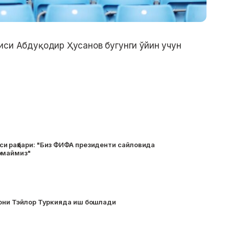
иси Абдуқодир Ҳусанов бугунги ўйин учун
и раҳбари: "Биз ФИФА президенти сайловида
рмаймиз"
АПЛ собиқ ҳаками Энтони Тэйлор Туркияда иш бошлади